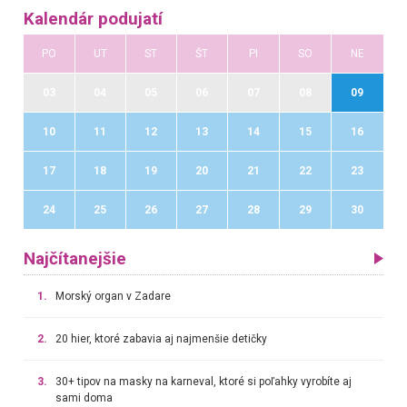
Kalendár podujatí
PO
UT
ST
ŠT
PI
SO
NE
03
04
05
06
07
08
09
10
11
12
13
14
15
16
17
18
19
20
21
22
23
24
25
26
27
28
29
30
Najčítanejšie
1.
Morský organ v Zadare
2.
20 hier, ktoré zabavia aj najmenšie detičky
3.
30+ tipov na masky na karneval, ktoré si poľahky vyrobíte aj
sami doma