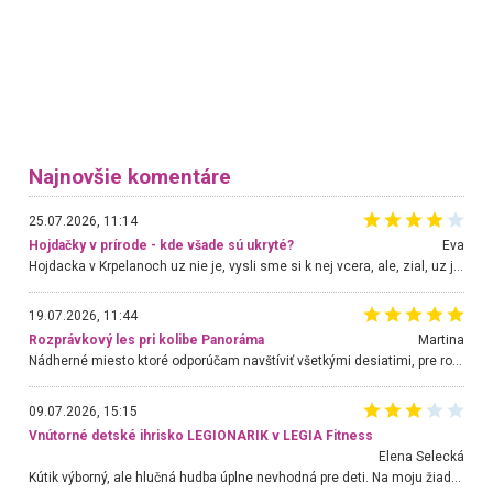
Najnovšie komentáre
25.07.2026, 11:14
Hojdačky v prírode - kde všade sú ukryté?
Eva
Hojdacka v Krpelanoch uz nie je, vysli sme si k nej vcera, ale, zial, uz je znicena. Ak sem planujete cestu len kvoli hojdacke, mozete si ju usetrit. Krasny vyhlad je tu vsak aj bez hojdacky :-)
19.07.2026, 11:44
Rozprávkový les pri kolibe Panoráma
Martina
Nádherné miesto ktoré odporúčam navštíviť všetkými desiatimi, pre rodiny s deťmi, dôchodcom... Proste a jednoducho ozaj rozprávkový les.. určite ešte prídeme. Odniesli sme si na pamiatku krásne tričká,
09.07.2026, 15:15
Vnútorné detské ihrisko LEGIONARIK v LEGIA Fitness
Elena Selecká
Kútik výborný, ale hlučná hudba úplne nevhodná pre deti. Na moju žiadosť o aspoň sušenie nereagovali.