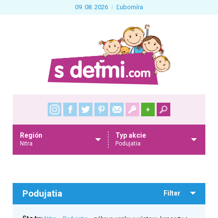
09. 08. 2026
Ľubomíra
+
Región
Typ akcie
Nitra
Podujatia
Podujatia
Filter