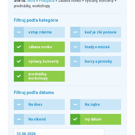
Ste tu:
Nitra
»
Podujatia
» zábava vonku + výstavy, koncerty +
prednášky, workshopy
Filtruj podľa kategórie
vstup zdarma
keď je zlé počasie
zábava vonku
hrady a múzeá
výstavy, koncerty
burzy a jarmoky
prednášky,
workshopy
Filtruj podľa dátumu
Na dnes
Na zajtra
Na víkend
Iný dátum