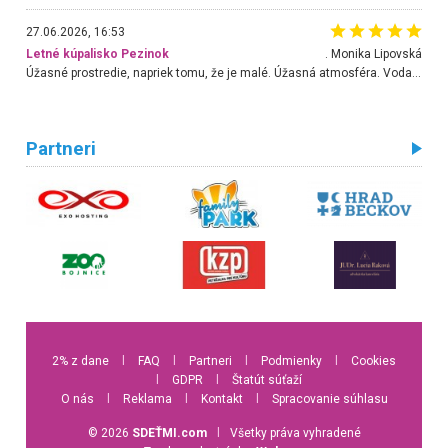
27.06.2026, 16:53
Letné kúpalisko Pezinok
. Monika Lipovská
Úžasné prostredie, napriek tomu, že je malé. Úžasná atmosféra. Voda fantastická a nádherná. Ľudí je pomerne veľa, ale su mili a ohľaduplní. Je veľmi zaujímavé sledovať, ako dokážu spolu športovať cudzí ľudia a bez ohľadu na vek. Vládne tu pohoda. Vnuka neviem dostať z vody. Ďakujem za krásny deň . Urcite sa sem vrátim. Jediný problém je s parkovaním, ale aj ten sa mi podarilo vyriešiť. Monika Bratislava
Partneri
2% z dane
l
FAQ
l
Partneri
l
Podmienky
l
Cookies
l
GDPR
l
Štatút súťaží
O nás
l
Reklama
l
Kontakt
l
Spracovanie súhlasu
© 2026
SDEŤMI.com
l
Všetky práva vyhradené