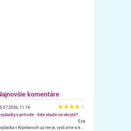
Najnovšie komentáre
5.07.2026, 11:14
ojdačky v prírode - kde všade sú ukryté?
Eva
Hojdacka v Krpelanoch uz nie je, vysli sme si k nej vcera, ale, zial, uz je znicena. Ak sem planujete cestu len kvoli hojdacke, mozete si ju usetrit. Krasny vyhlad je tu vsak aj bez hojdacky :-)