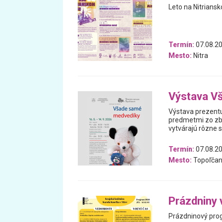
Leto na Nitrians
Termín:
07.08.20
Mesto:
Nitra
Výstava V
Výstava prezentu
predmetmi zo zb
vytvárajú rôzne 
Termín:
07.08.20
Mesto:
Topoľčan
Prázdniny 
Prázdninový prog