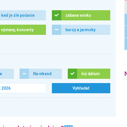
keď je zlé počasie
zábava vonku
výstavy, koncerty
burzy a jarmoky
ra
Na víkend
Iný dátum