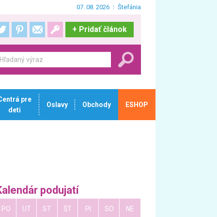
07. 08. 2026
Štefánia
+
Pridať článok
Centrá pre
Oslavy
Obchody
ESHOP
deti
Kalendár podujatí
PO
UT
ST
ŠT
PI
SO
NE