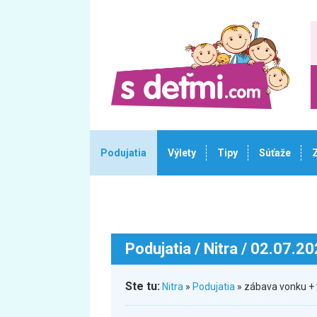
Podujatia
Výlety
Tipy
Súťaže
Podujatia
/ Nitra / 02.07.2
Ste tu:
Nitra
»
Podujatia
» zábava vonku + 