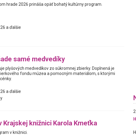
kom hrade 2026 prináša opäť bohatý kultúrny program.
26 a ďalšie
šade samé medvedíky
je plyšových medvedíkov zo súkromnej zbierky. Doplnená je
ierkového fondu múzea a pomocným materiálom, s ktorými
scénky.
26 a ďalšie
y
2
H
v Krajskej knižnici Karola Kmeťka
ram v knižnici.