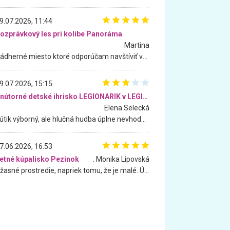
9.07.2026, 11:44
ozprávkový les pri kolibe Panoráma
Martina
Nádherné miesto ktoré odporúčam navštíviť všetkými desiatimi, pre rodiny s deťmi, dôchodcom... Proste a jednoducho ozaj rozprávkový les.. určite ešte prídeme. Odniesli sme si na pamiatku krásne tričká,
9.07.2026, 15:15
Vnútorné detské ihrisko LEGIONARIK v LEGIA Fitness
Elena Selecká
Kútik výborný, ale hlučná hudba úplne nevhodná pre deti. Na moju žiadosť o aspoň sušenie nereagovali.
7.06.2026, 16:53
etné kúpalisko Pezinok
. Monika Lipovská
Úžasné prostredie, napriek tomu, že je malé. Úžasná atmosféra. Voda fantastická a nádherná. Ľudí je pomerne veľa, ale su mili a ohľaduplní. Je veľmi zaujímavé sledovať, ako dokážu spolu športovať cudzí ľudia a bez ohľadu na vek. Vládne tu pohoda. Vnuka neviem dostať z vody. Ďakujem za krásny deň . Urcite sa sem vrátim. Jediný problém je s parkovaním, ale aj ten sa mi podarilo vyriešiť. Monika Bratislava