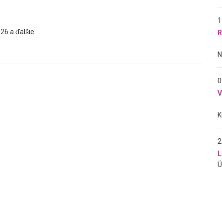
1
26 a ďalšie
R
0
2
L