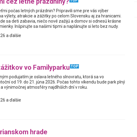
i cez letné prázdniny?
TOP
ťmi počas letných prázdnin? Pripravili sme pre vás výber
a výlety, atrakcie a zážitky po celom Slovensku aj za hranicami.
kde sa deti zabavia, niečo nové zažijú a domov si odnesú krásne
enky. Inšpirujte sa našimi tipmi a naplánujte si leto bez nudy.
26 a ďalšie
zážitkov vo Familyparku
TOP
ým podujatím je oslava letného slnovratu, ktorá sa vo
toční od 19. do 21. júna 2026. Počas tohto víkendu bude park plný
a výnimočnej atmosféry najdlhších dní v roku.
26 a ďalšie
trianskom hrade