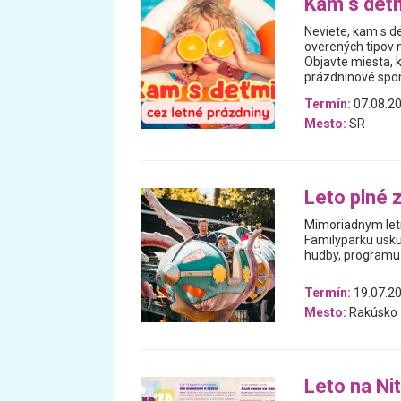
Kam s deťm
Neviete, kam s de
overených tipov n
Objavte miesta, 
prázdninové spomi
Termín:
07.08.20
Mesto:
SR
Leto plné 
Mimoriadnym letn
Familyparku usku
hudby, programu 
Termín:
19.07.20
Mesto:
Rakúsko
Leto na Ni