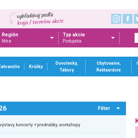
Región
Typ akcie
Nitra
Podujatia
Dovolenky,
Ubytovanie,
Zahraničie
Krúžky
Tábory
Reštaurácie
026
Filter
výstavy, koncerty + prednášky, workshopy