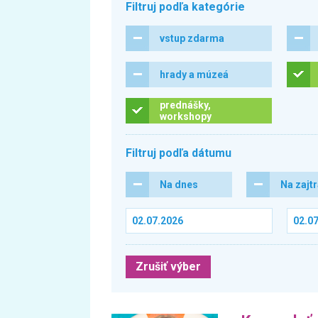
Filtruj podľa kategórie
vstup zdarma
hrady a múzeá
prednášky,
workshopy
Filtruj podľa dátumu
Na dnes
Na zajt
Zrušiť výber