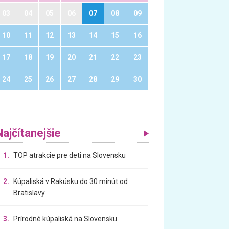
03
04
05
06
07
08
09
10
11
12
13
14
15
16
17
18
19
20
21
22
23
24
25
26
27
28
29
30
Najčítanejšie
1.
TOP atrakcie pre deti na Slovensku
2.
Kúpaliská v Rakúsku do 30 minút od
Bratislavy
3.
Prírodné kúpaliská na Slovensku