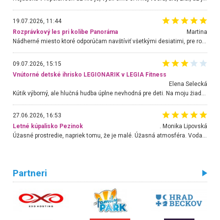
19.07.2026, 11:44
Rozprávkový les pri kolibe Panoráma
Martina
Nádherné miesto ktoré odporúčam navštíviť všetkými desiatimi, pre rodiny s deťmi, dôchodcom... Proste a jednoducho ozaj rozprávkový les.. určite ešte prídeme. Odniesli sme si na pamiatku krásne tričká,
09.07.2026, 15:15
Vnútorné detské ihrisko LEGIONARIK v LEGIA Fitness
Elena Selecká
Kútik výborný, ale hlučná hudba úplne nevhodná pre deti. Na moju žiadosť o aspoň sušenie nereagovali.
27.06.2026, 16:53
Letné kúpalisko Pezinok
. Monika Lipovská
Úžasné prostredie, napriek tomu, že je malé. Úžasná atmosféra. Voda fantastická a nádherná. Ľudí je pomerne veľa, ale su mili a ohľaduplní. Je veľmi zaujímavé sledovať, ako dokážu spolu športovať cudzí ľudia a bez ohľadu na vek. Vládne tu pohoda. Vnuka neviem dostať z vody. Ďakujem za krásny deň . Urcite sa sem vrátim. Jediný problém je s parkovaním, ale aj ten sa mi podarilo vyriešiť. Monika Bratislava
Partneri