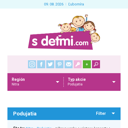
09. 08. 2026
Ľubomíra
+
Región
Typ akcie
Nitra
Podujatia
Podujatia
Filter