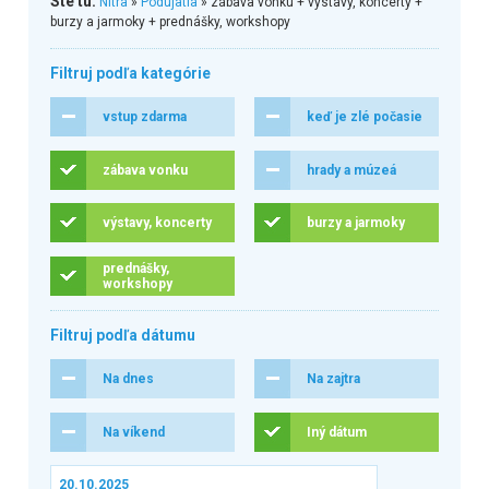
Ste tu:
Nitra
»
Podujatia
» zábava vonku + výstavy, koncerty +
burzy a jarmoky + prednášky, workshopy
Filtruj podľa kategórie
vstup zdarma
keď je zlé počasie
zábava vonku
hrady a múzeá
výstavy, koncerty
burzy a jarmoky
prednášky,
workshopy
Filtruj podľa dátumu
Na dnes
Na zajtra
Na víkend
Iný dátum