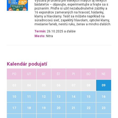
Výstava je určená pre všetkých malých aj veľkých
bádateľov – objavujte, experimentujte a hrajte sa s
poznaním. Príďte si užiť nezabudnuteľné zážitky a
16 exponátov zameraných na hravosť, hádanky,
klamy a hlavolamy. Tešiť sa môžete napríklad na
súradnicovú sieť, zapeklitý hlavolam, optické klamy,
miešanie farieb, neistú ruku, žeriav a mnoho ďalších.
Termín:
26.10.2025 a ďalšie
Mesto:
Nitra
Kalendár podujatí
PO
UT
ST
ŠT
PI
SO
NE
03
04
05
06
07
08
09
10
11
12
13
14
15
16
17
18
19
20
21
22
23