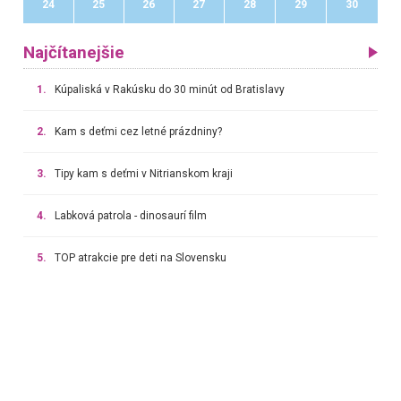
24
25
26
27
28
29
30
Najčítanejšie
1.
Kúpaliská v Rakúsku do 30 minút od Bratislavy
2.
Kam s deťmi cez letné prázdniny?
3.
Tipy kam s deťmi v Nitrianskom kraji
4.
Labková patrola - dinosaurí film
5.
TOP atrakcie pre deti na Slovensku