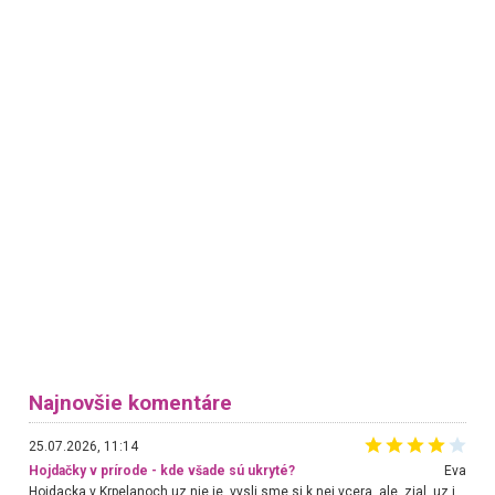
Najnovšie komentáre
25.07.2026, 11:14
Hojdačky v prírode - kde všade sú ukryté?
Eva
Hojdacka v Krpelanoch uz nie je, vysli sme si k nej vcera, ale, zial, uz je znicena. Ak sem planujete cestu len kvoli hojdacke, mozete si ju usetrit. Krasny vyhlad je tu vsak aj bez hojdacky :-)