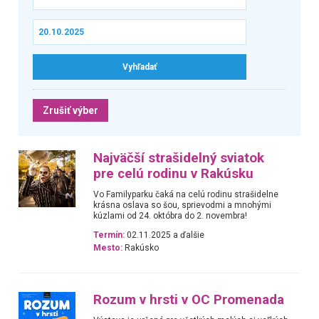
Zrušiť výber
Najväčší strašidelný sviatok
pre celú rodinu v Rakúsku
Vo Familyparku čaká na celú rodinu strašidelne
krásna oslava so šou, sprievodmi a mnohými
kúzlami od 24. októbra do 2. novembra!
Termín:
02.11.2025 a ďalšie
Mesto:
Rakúsko
Rozum v hrsti v OC Promenada