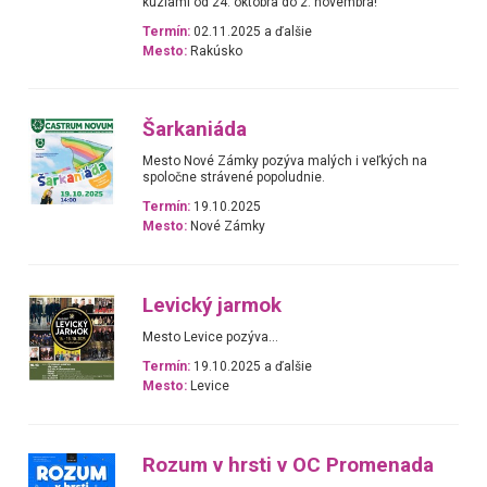
kúzlami od 24. októbra do 2. novembra!
Termín:
02.11.2025 a ďalšie
Mesto:
Rakúsko
Šarkaniáda
Mesto Nové Zámky pozýva malých i veľkých na
spoločne strávené popoludnie.
Termín:
19.10.2025
Mesto:
Nové Zámky
Levický jarmok
Mesto Levice pozýva...
Termín:
19.10.2025 a ďalšie
Mesto:
Levice
Rozum v hrsti v OC Promenada