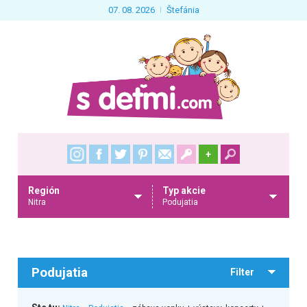
07. 08. 2026
Štefánia
+
Región
Typ akcie
Nitra
Podujatia
Podujatia
Filter