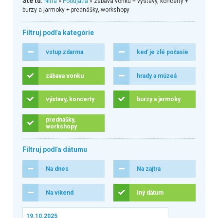
Ste tu:
Nitra
»
Podujatia
» zábava vonku + výstavy, koncerty +
burzy a jarmoky + prednášky, workshopy
Filtruj podľa kategórie
vstup zdarma
keď je zlé počasie
zábava vonku
hrady a múzeá
výstavy, koncerty
burzy a jarmoky
prednášky,
workshopy
Filtruj podľa dátumu
Na dnes
Na zajtra
Na víkend
Iný dátum