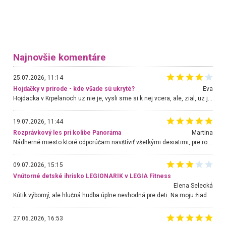
Najnovšie komentáre
25.07.2026, 11:14
Hojdačky v prírode - kde všade sú ukryté?
Eva
Hojdacka v Krpelanoch uz nie je, vysli sme si k nej vcera, ale, zial, uz je znicena. Ak sem planujete cestu len kvoli hojdacke, mozete si ju usetrit. Krasny vyhlad je tu vsak aj bez hojdacky :-)
19.07.2026, 11:44
Rozprávkový les pri kolibe Panoráma
Martina
Nádherné miesto ktoré odporúčam navštíviť všetkými desiatimi, pre rodiny s deťmi, dôchodcom... Proste a jednoducho ozaj rozprávkový les.. určite ešte prídeme. Odniesli sme si na pamiatku krásne tričká,
09.07.2026, 15:15
Vnútorné detské ihrisko LEGIONARIK v LEGIA Fitness
Elena Selecká
Kútik výborný, ale hlučná hudba úplne nevhodná pre deti. Na moju žiadosť o aspoň sušenie nereagovali.
27.06.2026, 16:53