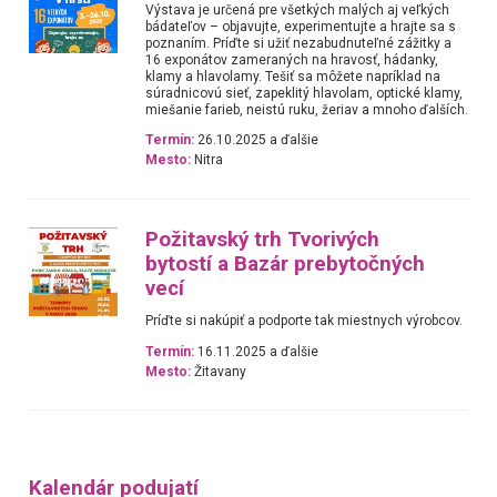
Výstava je určená pre všetkých malých aj veľkých
bádateľov – objavujte, experimentujte a hrajte sa s
poznaním. Príďte si užiť nezabudnuteľné zážitky a
16 exponátov zameraných na hravosť, hádanky,
klamy a hlavolamy. Tešiť sa môžete napríklad na
súradnicovú sieť, zapeklitý hlavolam, optické klamy,
miešanie farieb, neistú ruku, žeriav a mnoho ďalších.
Termín:
26.10.2025 a ďalšie
Mesto:
Nitra
Požitavský trh Tvorivých
bytostí a Bazár prebytočných
vecí
Príďte si nakúpiť a podporte tak miestnych výrobcov.
Termín:
16.11.2025 a ďalšie
Mesto:
Žitavany
Kalendár podujatí