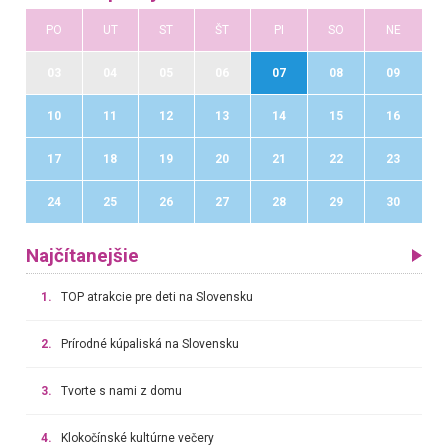
PO
UT
ST
ŠT
PI
SO
NE
03
04
05
06
07
08
09
10
11
12
13
14
15
16
17
18
19
20
21
22
23
24
25
26
27
28
29
30
Najčítanejšie
1.
TOP atrakcie pre deti na Slovensku
2.
Prírodné kúpaliská na Slovensku
3.
Tvorte s nami z domu
4.
Klokočínské kultúrne večery