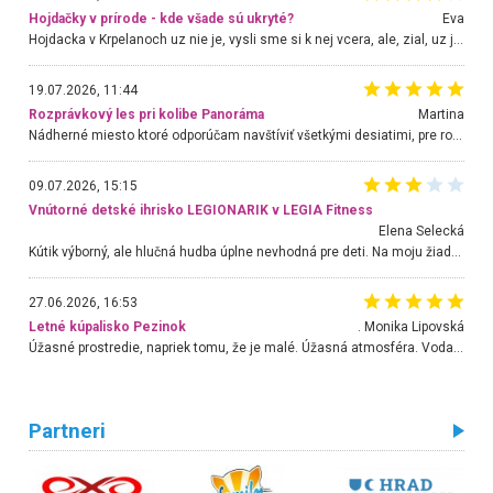
Hojdačky v prírode - kde všade sú ukryté?
Eva
Hojdacka v Krpelanoch uz nie je, vysli sme si k nej vcera, ale, zial, uz je znicena. Ak sem planujete cestu len kvoli hojdacke, mozete si ju usetrit. Krasny vyhlad je tu vsak aj bez hojdacky :-)
19.07.2026, 11:44
Rozprávkový les pri kolibe Panoráma
Martina
Nádherné miesto ktoré odporúčam navštíviť všetkými desiatimi, pre rodiny s deťmi, dôchodcom... Proste a jednoducho ozaj rozprávkový les.. určite ešte prídeme. Odniesli sme si na pamiatku krásne tričká,
09.07.2026, 15:15
Vnútorné detské ihrisko LEGIONARIK v LEGIA Fitness
Elena Selecká
Kútik výborný, ale hlučná hudba úplne nevhodná pre deti. Na moju žiadosť o aspoň sušenie nereagovali.
27.06.2026, 16:53
Letné kúpalisko Pezinok
. Monika Lipovská
Úžasné prostredie, napriek tomu, že je malé. Úžasná atmosféra. Voda fantastická a nádherná. Ľudí je pomerne veľa, ale su mili a ohľaduplní. Je veľmi zaujímavé sledovať, ako dokážu spolu športovať cudzí ľudia a bez ohľadu na vek. Vládne tu pohoda. Vnuka neviem dostať z vody. Ďakujem za krásny deň . Urcite sa sem vrátim. Jediný problém je s parkovaním, ale aj ten sa mi podarilo vyriešiť. Monika Bratislava
Partneri