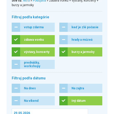
Ste tu:
Nitra
»
Podujatia
» zábava vonku + výstavy, koncerty +
burzy a jarmoky
Filtruj podľa kategórie
vstup zdarma
keď je zlé počasie
zábava vonku
hrady a múzeá
výstavy, koncerty
burzy a jarmoky
prednášky,
workshopy
Filtruj podľa dátumu
Na dnes
Na zajtra
Na víkend
Iný dátum