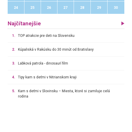
24
25
26
27
28
29
30
Najčítanejšie
1.
TOP atrakcie pre deti na Slovensku
2.
Kúpaliská v Rakúsku do 30 minút od Bratislavy
3.
Labková patrola - dinosaurí film
4.
Tipy kam s deťmi v Nitrianskom kraji
5.
Kam s deťmi v Slovinsku – Miesta, ktoré si zamiluje celá
rodina