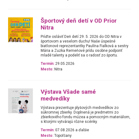
Športový deň detí v OD Prior
Nitra
Príďte osláviť Deň detí 29. 5. 2026 do OD Nitra v
športovom a veselom duchu! Naše úspešné
biatlonové reprezentantky Paulína Fialková a sestry
Mária a Zuzka Remeňové prídu osobne podporiť
mladé talenty a podeliť sa o radosť zo športu.
Termín:
29.05.2026
Mesto:
Nitra
Výstava Všade samé
medvedíky
Výstava prezentuje plyšových medvedíkov zo
súkromnej zbierky. Doplnená je predmetmi zo
zbierkového fondu múzea a pomocným materiálom,
s ktorými vytvárajú rôzne scénky.
Termín:
07.08.2026 a ďalšie
Mesto:
Topoľčany