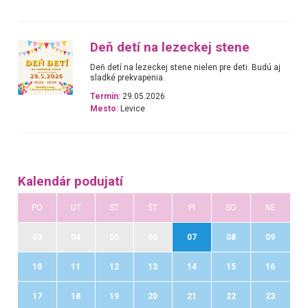
Deň detí na lezeckej stene
Deň detí na lezeckej stene nielen pre deti. Budú aj
sladké prekvapenia.
Termín:
29.05.2026
Mesto:
Levice
Kalendár podujatí
PO
UT
ST
ŠT
PI
SO
NE
03
04
05
06
07
08
09
10
11
12
13
14
15
16
17
18
19
20
21
22
23