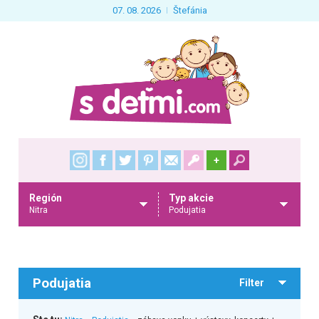
07. 08. 2026
Štefánia
+
Región
Typ akcie
Nitra
Podujatia
Podujatia
Filter