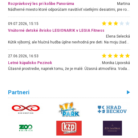
Rozprávkový les pri kolibe Panoráma
Martina
Nádherné miesto ktoré odporúčam navštíviť všetkými desiatimi, pre rodiny s deťmi, dôchodcom... Proste a jednoducho ozaj rozprávkový les.. určite ešte prídeme. Odniesli sme si na pamiatku krásne tričká,
09.07.2026, 15:15
Vnútorné detské ihrisko LEGIONARIK v LEGIA Fitness
Elena Selecká
Kútik výborný, ale hlučná hudba úplne nevhodná pre deti. Na moju žiadosť o aspoň sušenie nereagovali.
27.06.2026, 16:53
Letné kúpalisko Pezinok
. Monika Lipovská
Úžasné prostredie, napriek tomu, že je malé. Úžasná atmosféra. Voda fantastická a nádherná. Ľudí je pomerne veľa, ale su mili a ohľaduplní. Je veľmi zaujímavé sledovať, ako dokážu spolu športovať cudzí ľudia a bez ohľadu na vek. Vládne tu pohoda. Vnuka neviem dostať z vody. Ďakujem za krásny deň . Urcite sa sem vrátim. Jediný problém je s parkovaním, ale aj ten sa mi podarilo vyriešiť. Monika Bratislava
Partneri