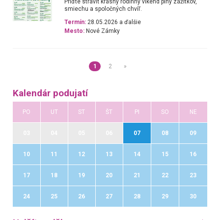
Príďte stráviť krásny rodinný víkend plný zážitkov,
smiechu a spoločných chvíľ.
Termín:
28.05.2026 a ďalšie
Mesto:
Nové Zámky
1
2
»
Kalendár podujatí
PO
UT
ST
ŠT
PI
SO
NE
03
04
05
06
07
08
09
10
11
12
13
14
15
16
17
18
19
20
21
22
23
24
25
26
27
28
29
30