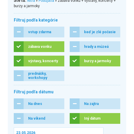
Ste tu:
Nitra
»
Podujatia
» zábava vonku + výstavy, koncerty +
burzy a jarmoky
Filtruj podľa kategórie
vstup zdarma
keď je zlé počasie
zábava vonku
hrady a múzeá
výstavy, koncerty
burzy a jarmoky
prednášky,
workshopy
Filtruj podľa dátumu
Na dnes
Na zajtra
Na víkend
Iný dátum