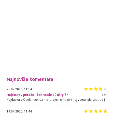
Najnovšie komentáre
25.07.2026, 11:14
Hojdačky v prírode - kde všade sú ukryté?
Eva
Hojdacka v Krpelanoch uz nie je, vysli sme si k nej vcera, ale, zial, uz je znicena. Ak sem planujete cestu len kvoli hojdacke, mozete si ju usetrit. Krasny vyhlad je tu vsak aj bez hojdacky :-)
19.07.2026, 11:44