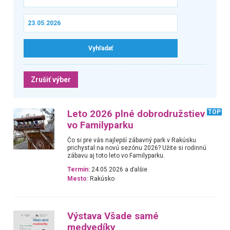
Zrušiť výber
Leto 2026 plné dobrodružstiev
TOP
vo Familyparku
Čo si pre vás najlepší zábavný park v Rakúsku
prichystal na novú sezónu 2026? Užite si rodinnú
zábavu aj toto leto vo Familyparku.
Termín:
24.05.2026 a ďalšie
Mesto:
Rakúsko
Výstava Všade samé
medvedíky