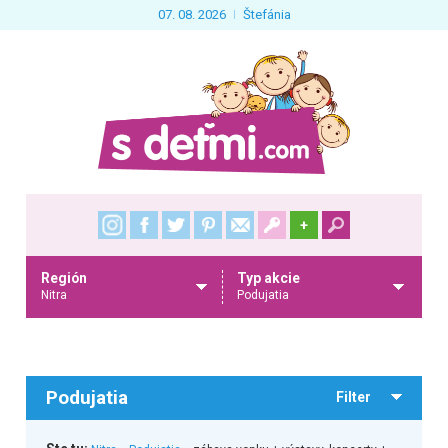
07. 08. 2026
Štefánia
+
Región
Typ akcie
Nitra
Podujatia
Podujatia
Filter