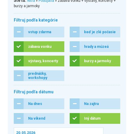
Ste tu:
Nitra
»
Podujatia
» zábava vonku + výstavy, koncerty +
burzy a jarmoky
Filtruj podľa kategórie
vstup zdarma
keď je zlé počasie
zábava vonku
hrady a múzeá
výstavy, koncerty
burzy a jarmoky
prednášky,
workshopy
Filtruj podľa dátumu
Na dnes
Na zajtra
Na víkend
Iný dátum