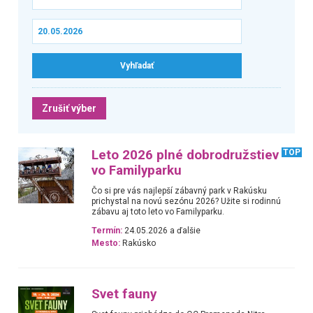
Zrušiť výber
Leto 2026 plné dobrodružstiev
TOP
vo Familyparku
Čo si pre vás najlepší zábavný park v Rakúsku
prichystal na novú sezónu 2026? Užite si rodinnú
zábavu aj toto leto vo Familyparku.
Termín:
24.05.2026 a ďalšie
Mesto:
Rakúsko
Svet fauny