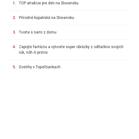
1.
TOP atrakcie pre deti na Slovensku
2.
Prírodné kúpaliská na Slovensku
3.
Tvorte s nami z domu
4.
Zapojte fantáziu a vytvorte super obrázky z odtlačkov svojich
rúk, nôh či prstov
5.
Dostihy v Topoľčiankach