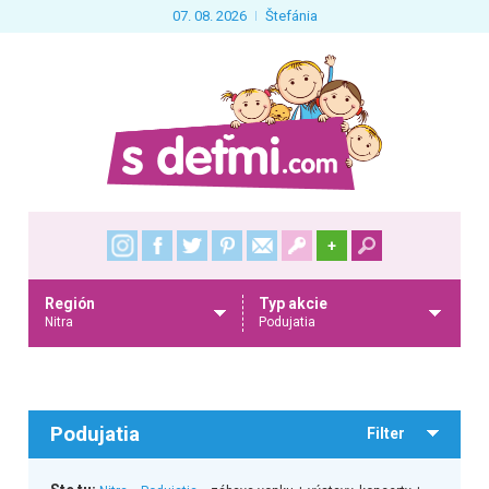
07. 08. 2026
Štefánia
+
Región
Typ akcie
Nitra
Podujatia
Podujatia
Filter