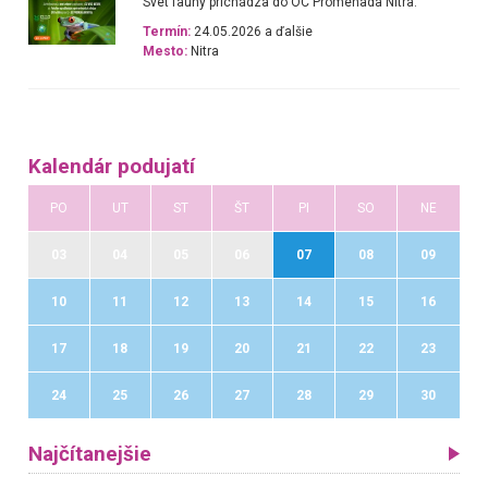
Svet fauny prichádza do OC Promenada Nitra.
Termín:
24.05.2026 a ďalšie
Mesto:
Nitra
Kalendár podujatí
PO
UT
ST
ŠT
PI
SO
NE
03
04
05
06
07
08
09
10
11
12
13
14
15
16
17
18
19
20
21
22
23
24
25
26
27
28
29
30
Najčítanejšie