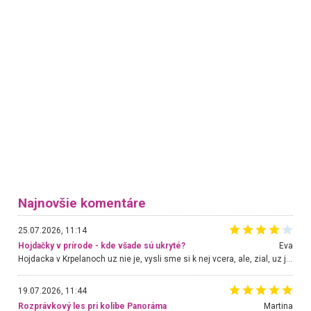
Najnovšie komentáre
25.07.2026, 11:14
Hojdačky v prírode - kde všade sú ukryté?
Eva
Hojdacka v Krpelanoch uz nie je, vysli sme si k nej vcera, ale, zial, uz je znicena. Ak sem planujete cestu len kvoli hojdacke, mozete si ju usetrit. Krasny vyhlad je tu vsak aj bez hojdacky :-)
19.07.2026, 11:44
Rozprávkový les pri kolibe Panoráma
Martina