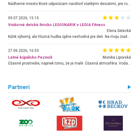
Nádherné miesto ktoré odporúčam navštíviť všetkými desiatimi, pre rodiny s deťmi, dôchodcom... Proste a jednoducho ozaj rozprávkový les.. určite ešte prídeme. Odniesli sme si na pamiatku krásne tričká,
09.07.2026, 15:15
Vnútorné detské ihrisko LEGIONARIK v LEGIA Fitness
Elena Selecká
Kútik výborný, ale hlučná hudba úplne nevhodná pre deti. Na moju žiadosť o aspoň sušenie nereagovali.
27.06.2026, 16:53
Letné kúpalisko Pezinok
. Monika Lipovská
Úžasné prostredie, napriek tomu, že je malé. Úžasná atmosféra. Voda fantastická a nádherná. Ľudí je pomerne veľa, ale su mili a ohľaduplní. Je veľmi zaujímavé sledovať, ako dokážu spolu športovať cudzí ľudia a bez ohľadu na vek. Vládne tu pohoda. Vnuka neviem dostať z vody. Ďakujem za krásny deň . Urcite sa sem vrátim. Jediný problém je s parkovaním, ale aj ten sa mi podarilo vyriešiť. Monika Bratislava
Partneri