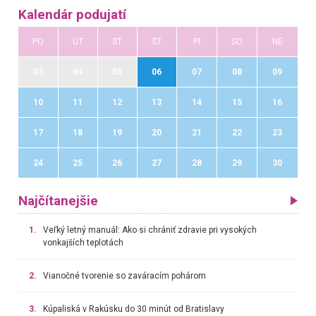
Kalendár podujatí
PO
UT
ST
ŠT
PI
SO
NE
03
04
05
06
07
08
09
10
11
12
13
14
15
16
17
18
19
20
21
22
23
24
25
26
27
28
29
30
Najčítanejšie
1.
Veľký letný manuál: Ako si chrániť zdravie pri vysokých
vonkajších teplotách
2.
Vianočné tvorenie so zaváracím pohárom
3.
Kúpaliská v Rakúsku do 30 minút od Bratislavy