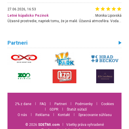
27.06.2026, 16:53
Letné kúpalisko Pezinok
. Monika Lipovská
Úžasné prostredie, napriek tomu, že je malé. Úžasná atmosféra. Voda fantastická a nádherná. Ľudí je pomerne veľa, ale su mili a ohľaduplní. Je veľmi zaujímavé sledovať, ako dokážu spolu športovať cudzí ľudia a bez ohľadu na vek. Vládne tu pohoda. Vnuka neviem dostať z vody. Ďakujem za krásny deň . Urcite sa sem vrátim. Jediný problém je s parkovaním, ale aj ten sa mi podarilo vyriešiť. Monika Bratislava
Partneri
2% z dane
l
FAQ
l
Partneri
l
Podmienky
l
Cookies
l
GDPR
l
Štatút súťaží
O nás
l
Reklama
l
Kontakt
l
Spracovanie súhlasu
© 2026
SDEŤMI.com
l
Všetky práva vyhradené