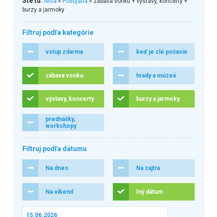
Ste tu:
Nitra
»
Podujatia
» zábava vonku + výstavy, koncerty +
burzy a jarmoky
Filtruj podľa kategórie
vstup zdarma
keď je zlé počasie
zábava vonku
hrady a múzeá
výstavy, koncerty
burzy a jarmoky
prednášky,
workshopy
Filtruj podľa dátumu
Na dnes
Na zajtra
Na víkend
Iný dátum