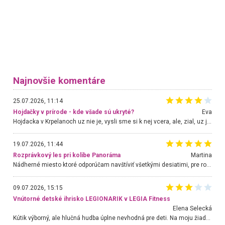
Najnovšie komentáre
25.07.2026, 11:14
Hojdačky v prírode - kde všade sú ukryté?
Eva
Hojdacka v Krpelanoch uz nie je, vysli sme si k nej vcera, ale, zial, uz je znicena. Ak sem planujete cestu len kvoli hojdacke, mozete si ju usetrit. Krasny vyhlad je tu vsak aj bez hojdacky :-)
19.07.2026, 11:44
Rozprávkový les pri kolibe Panoráma
Martina
Nádherné miesto ktoré odporúčam navštíviť všetkými desiatimi, pre rodiny s deťmi, dôchodcom... Proste a jednoducho ozaj rozprávkový les.. určite ešte prídeme. Odniesli sme si na pamiatku krásne tričká,
09.07.2026, 15:15
Vnútorné detské ihrisko LEGIONARIK v LEGIA Fitness
Elena Selecká
Kútik výborný, ale hlučná hudba úplne nevhodná pre deti. Na moju žiadosť o aspoň sušenie nereagovali.