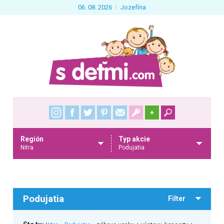
06. 08. 2026
Jozefína
+
Región
Typ akcie
Nitra
Podujatia
Podujatia
Filter