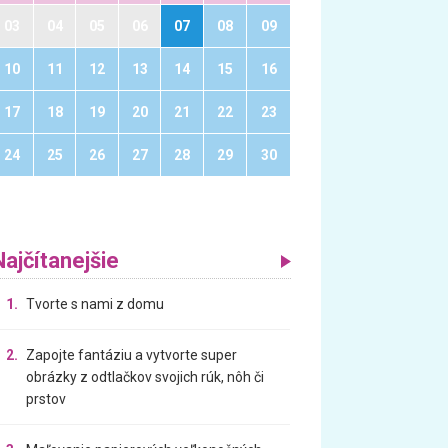
03
04
05
06
07
08
09
10
11
12
13
14
15
16
17
18
19
20
21
22
23
24
25
26
27
28
29
30
Najčítanejšie
1.
Tvorte s nami z domu
2.
Zapojte fantáziu a vytvorte super
obrázky z odtlačkov svojich rúk, nôh či
prstov