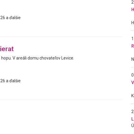
2
H
26 a ďalšie
1
R
ierat
 hopu. V areáli domu chovateľov Levice.
0
26 a ďalšie
2
L