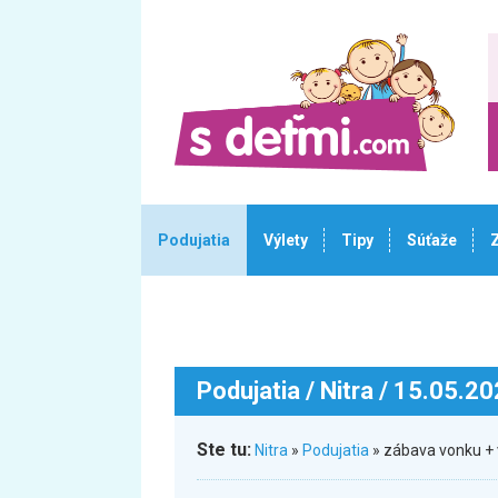
Podujatia
Výlety
Tipy
Súťaže
Podujatia
/ Nitra / 15.05.2
Ste tu:
Nitra
»
Podujatia
» zábava vonku + 