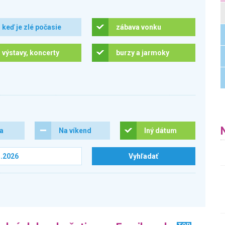
keď je zlé počasie
zábava vonku
výstavy, koncerty
burzy a jarmoky
ra
Na víkend
Iný dátum