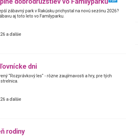
plné dobrodružstiev vo Familyparku
TOP
jlepší zábavný park v Rakúsku prichystal na novú sezónu 2026?
zábavu aj toto leto vo Familyparku.
26 a ďalšie
ľovnícke dni
avený "Rozprávkový les" - rôzne zaujímavosti a hry, pre tých
strelnica.
26 a ďalšie
ň rodiny