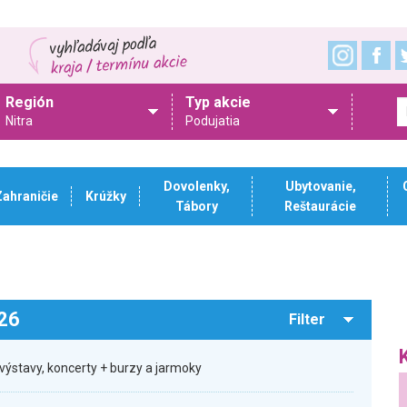
Región
Typ akcie
Nitra
Podujatia
Dovolenky,
Ubytovanie,
Zahraničie
Krúžky
Tábory
Reštaurácie
026
Filter
výstavy, koncerty + burzy a jarmoky