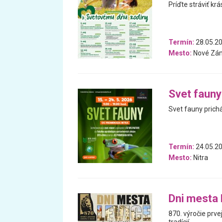
Príďte stráviť kr
Termín:
28.05.20
Mesto:
Nové Zá
Svet fauny
Svet fauny prich
Termín:
24.05.20
Mesto:
Nitra
Dni mesta 
870. výročie prve