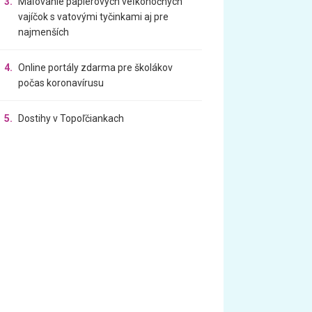
3.
Maľovanie papierových veľkonočných
vajíčok s vatovými tyčinkami aj pre
najmenších
4.
Online portály zdarma pre školákov
počas koronavírusu
5.
Dostihy v Topoľčiankach