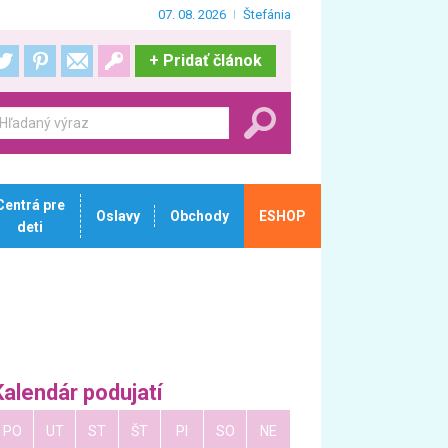
07. 08. 2026
Štefánia
+
Pridať článok
Centrá pre
Oslavy
Obchody
ESHOP
deti
Kalendár podujatí
PO
UT
ST
ŠT
PI
SO
NE