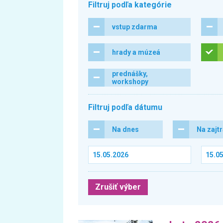
Filtruj podľa kategórie
vstup zdarma
hrady a múzeá
prednášky,
workshopy
Filtruj podľa dátumu
Na dnes
Na zajt
Zrušiť výber