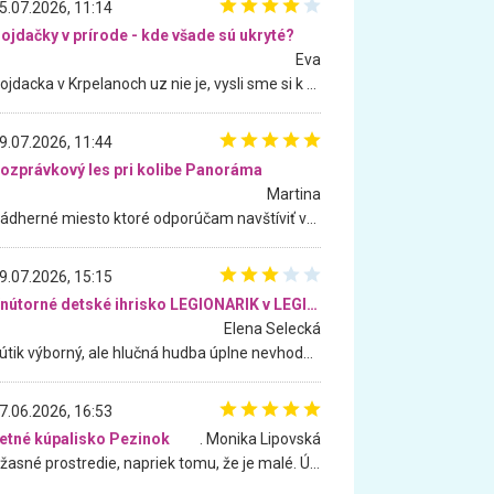
5.07.2026, 11:14
ojdačky v prírode - kde všade sú ukryté?
Eva
Hojdacka v Krpelanoch uz nie je, vysli sme si k nej vcera, ale, zial, uz je znicena. Ak sem planujete cestu len kvoli hojdacke, mozete si ju usetrit. Krasny vyhlad je tu vsak aj bez hojdacky :-)
9.07.2026, 11:44
ozprávkový les pri kolibe Panoráma
Martina
Nádherné miesto ktoré odporúčam navštíviť všetkými desiatimi, pre rodiny s deťmi, dôchodcom... Proste a jednoducho ozaj rozprávkový les.. určite ešte prídeme. Odniesli sme si na pamiatku krásne tričká,
9.07.2026, 15:15
Vnútorné detské ihrisko LEGIONARIK v LEGIA Fitness
Elena Selecká
Kútik výborný, ale hlučná hudba úplne nevhodná pre deti. Na moju žiadosť o aspoň sušenie nereagovali.
7.06.2026, 16:53
etné kúpalisko Pezinok
. Monika Lipovská
Úžasné prostredie, napriek tomu, že je malé. Úžasná atmosféra. Voda fantastická a nádherná. Ľudí je pomerne veľa, ale su mili a ohľaduplní. Je veľmi zaujímavé sledovať, ako dokážu spolu športovať cudzí ľudia a bez ohľadu na vek. Vládne tu pohoda. Vnuka neviem dostať z vody. Ďakujem za krásny deň . Urcite sa sem vrátim. Jediný problém je s parkovaním, ale aj ten sa mi podarilo vyriešiť. Monika Bratislava