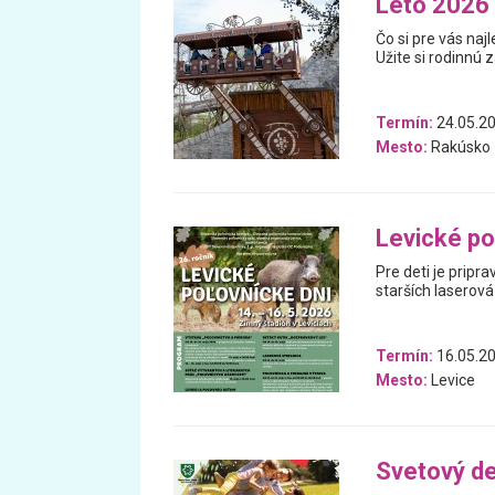
Leto 2026 
Čo si pre vás na
Užite si rodinnú 
Termín:
24.05.20
Mesto:
Rakúsko
Levické po
Pre deti je pripr
starších laserová 
Termín:
16.05.20
Mesto:
Levice
Svetový de