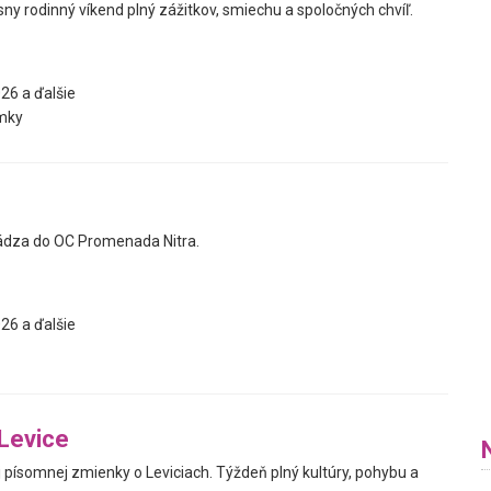
ásny rodinný víkend plný zážitkov, smiechu a spoločných chvíľ.
26 a ďalšie
mky
ádza do OC Promenada Nitra.
26 a ďalšie
Levice
j písomnej zmienky o Leviciach. Týždeň plný kultúry, pohybu a