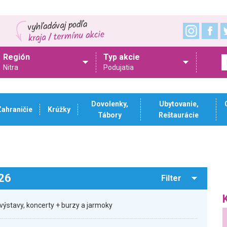
Región
Typ akcie
Nitra
Podujatia
Dovolenky,
Ubytovanie,
Zahraničie
Krúžky
Tábory
Reštaurácie
026
Filter
výstavy, koncerty + burzy a jarmoky