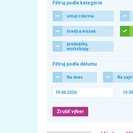
Filtruj podľa kategórie
vstup zdarma
hrady a múzeá
prednášky,
workshopy
Filtruj podľa dátumu
Na dnes
Na zajt
Zrušiť výber