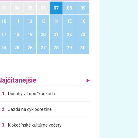
03
04
05
06
07
08
09
10
11
12
13
14
15
16
17
18
19
20
21
22
23
24
25
26
27
28
29
30
Najčítanejšie
1.
Dostihy v Topoľčiankach
2.
Jazda na cyklodrezine
3.
Klokočínské kultúrne večery