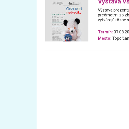
Výstava V
Výstava prezentu
predmetmi zo zb
vytvárajú rôzne 
Termín:
07.08.20
Mesto:
Topoľčan