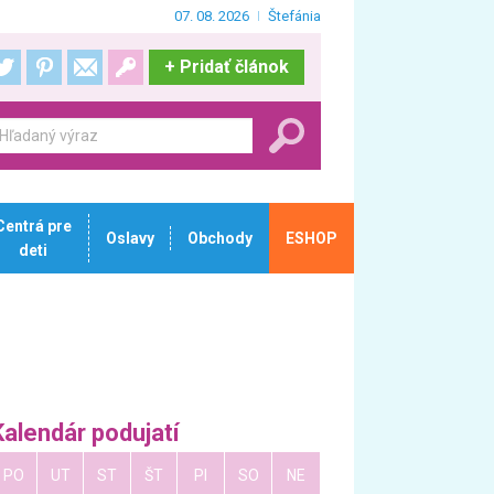
07. 08. 2026
Štefánia
+
Pridať článok
Centrá pre
Oslavy
Obchody
ESHOP
deti
Kalendár podujatí
PO
UT
ST
ŠT
PI
SO
NE