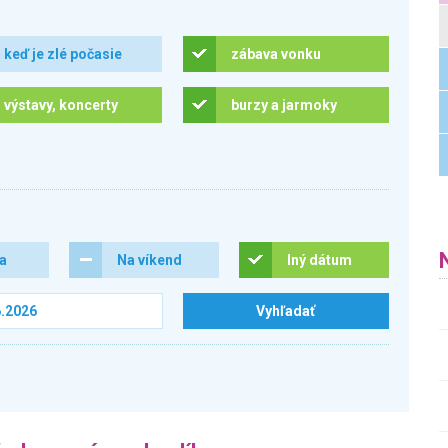
keď je zlé počasie
zábava vonku
výstavy, koncerty
burzy a jarmoky
ra
Na víkend
Iný dátum