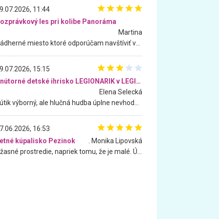
9.07.2026, 11:44
ozprávkový les pri kolibe Panoráma
Martina
Nádherné miesto ktoré odporúčam navštíviť všetkými desiatimi, pre rodiny s deťmi, dôchodcom... Proste a jednoducho ozaj rozprávkový les.. určite ešte prídeme. Odniesli sme si na pamiatku krásne tričká,
9.07.2026, 15:15
Vnútorné detské ihrisko LEGIONARIK v LEGIA Fitness
Elena Selecká
Kútik výborný, ale hlučná hudba úplne nevhodná pre deti. Na moju žiadosť o aspoň sušenie nereagovali.
7.06.2026, 16:53
etné kúpalisko Pezinok
. Monika Lipovská
Úžasné prostredie, napriek tomu, že je malé. Úžasná atmosféra. Voda fantastická a nádherná. Ľudí je pomerne veľa, ale su mili a ohľaduplní. Je veľmi zaujímavé sledovať, ako dokážu spolu športovať cudzí ľudia a bez ohľadu na vek. Vládne tu pohoda. Vnuka neviem dostať z vody. Ďakujem za krásny deň . Urcite sa sem vrátim. Jediný problém je s parkovaním, ale aj ten sa mi podarilo vyriešiť. Monika Bratislava