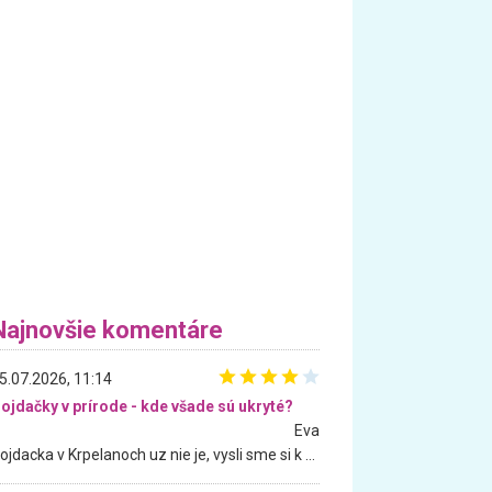
Najnovšie komentáre
5.07.2026, 11:14
ojdačky v prírode - kde všade sú ukryté?
Eva
Hojdacka v Krpelanoch uz nie je, vysli sme si k nej vcera, ale, zial, uz je znicena. Ak sem planujete cestu len kvoli hojdacke, mozete si ju usetrit. Krasny vyhlad je tu vsak aj bez hojdacky :-)