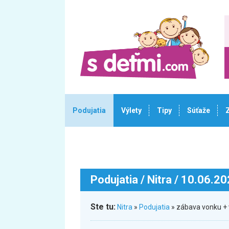
Podujatia
Výlety
Tipy
Súťaže
Podujatia
/ Nitra / 10.06.2
Ste tu:
Nitra
»
Podujatia
» zábava vonku + 