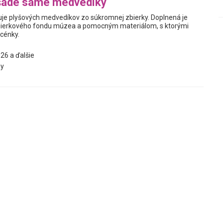
šade samé medvedíky
je plyšových medvedíkov zo súkromnej zbierky. Doplnená je
ierkového fondu múzea a pomocným materiálom, s ktorými
scénky.
26 a ďalšie
y