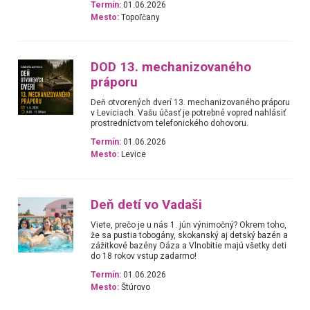
Termín:
01.06.2026
Mesto:
Topoľčany
DOD 13. mechanizovaného
práporu
Deň otvorených dverí 13. mechanizovaného práporu
v Leviciach. Vašu účasť je potrebné vopred nahlásiť
prostredníctvom telefonického dohovoru.
Termín:
01.06.2026
Mesto:
Levice
Deň detí vo Vadaši
Viete, prečo je u nás 1. jún výnimočný? Okrem toho,
že sa pustia tobogány, skokanský aj detský bazén a
zážitkové bazény Oáza a Vlnobitie majú všetky deti
do 18 rokov vstup zadarmo!
Termín:
01.06.2026
Mesto:
Štúrovo