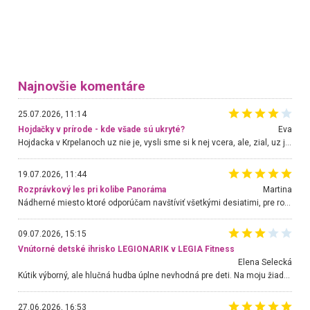
Najnovšie komentáre
25.07.2026, 11:14
Hojdačky v prírode - kde všade sú ukryté?
Eva
Hojdacka v Krpelanoch uz nie je, vysli sme si k nej vcera, ale, zial, uz je znicena. Ak sem planujete cestu len kvoli hojdacke, mozete si ju usetrit. Krasny vyhlad je tu vsak aj bez hojdacky :-)
19.07.2026, 11:44
Rozprávkový les pri kolibe Panoráma
Martina
Nádherné miesto ktoré odporúčam navštíviť všetkými desiatimi, pre rodiny s deťmi, dôchodcom... Proste a jednoducho ozaj rozprávkový les.. určite ešte prídeme. Odniesli sme si na pamiatku krásne tričká,
09.07.2026, 15:15
Vnútorné detské ihrisko LEGIONARIK v LEGIA Fitness
Elena Selecká
Kútik výborný, ale hlučná hudba úplne nevhodná pre deti. Na moju žiadosť o aspoň sušenie nereagovali.
27.06.2026, 16:53