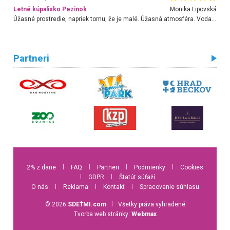
Letné kúpalisko Pezinok
. Monika Lipovská
Úžasné prostredie, napriek tomu, že je malé. Úžasná atmosféra. Voda fantastická a nádherná. Ľudí je pomerne veľa, ale su mili a ohľaduplní. Je veľmi zaujímavé sledovať, ako dokážu spolu športovať cudzí ľudia a bez ohľadu na vek. Vládne tu pohoda. Vnuka neviem dostať z vody. Ďakujem za krásny deň . Urcite sa sem vrátim. Jediný problém je s parkovaním, ale aj ten sa mi podarilo vyriešiť. Monika Bratislava
Partneri
2% z dane
l
FAQ
l
Partneri
l
Podmienky
l
Cookies
l
GDPR
l
Štatút súťaží
O nás
l
Reklama
l
Kontakt
l
Spracovanie súhlasu
© 2026
SDEŤMI.com
l
Všetky práva vyhradené
Tvorba web stránky:
Webmax