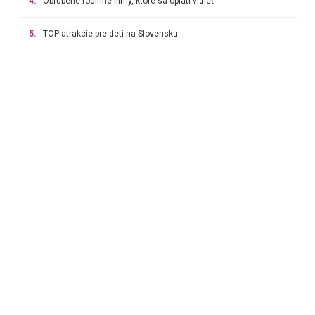
4.
Obľúbené rodinné filmy, ktoré sa oplatí vidieť
5.
TOP atrakcie pre deti na Slovensku