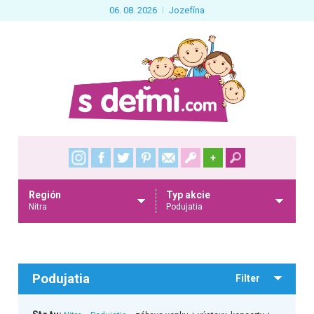
06. 08. 2026
Jozefína
+
Región
Typ akcie
Nitra
Podujatia
Podujatia
Filter