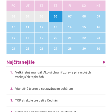
PO
UT
ST
ŠT
PI
SO
NE
03
04
05
06
07
08
09
10
11
12
13
14
15
16
17
18
19
20
21
22
23
24
25
26
27
28
29
30
Najčítanejšie
1.
Veľký letný manuál: Ako si chrániť zdravie pri vysokých
vonkajších teplotách
2.
Vianočné tvorenie so zaváracím pohárom
3.
TOP atrakcie pre deti v Čechách