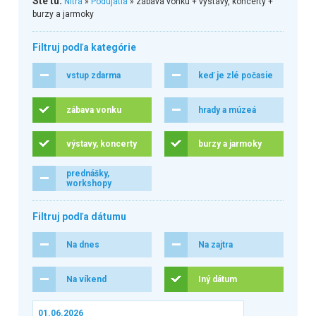
Ste tu:
Nitra
»
Podujatia
» zábava vonku + výstavy, koncerty +
burzy a jarmoky
Filtruj podľa kategórie
vstup zdarma
keď je zlé počasie
zábava vonku
hrady a múzeá
výstavy, koncerty
burzy a jarmoky
prednášky,
workshopy
Filtruj podľa dátumu
Na dnes
Na zajtra
Na víkend
Iný dátum