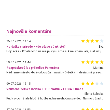
Najnovšie komentáre
25.07.2026, 11:14
Hojdačky v prírode - kde všade sú ukryté?
Eva
Hojdacka v Krpelanoch uz nie je, vysli sme si k nej vcera, ale, zial, uz je znicena. Ak sem planujete cestu len kvoli hojdacke, mozete si ju usetrit. Krasny vyhlad je tu vsak aj bez hojdacky :-)
19.07.2026, 11:44
Rozprávkový les pri kolibe Panoráma
Martina
Nádherné miesto ktoré odporúčam navštíviť všetkými desiatimi, pre rodiny s deťmi, dôchodcom... Proste a jednoducho ozaj rozprávkový les.. určite ešte prídeme. Odniesli sme si na pamiatku krásne tričká,
09.07.2026, 15:15
Vnútorné detské ihrisko LEGIONARIK v LEGIA Fitness
Elena Selecká
Kútik výborný, ale hlučná hudba úplne nevhodná pre deti. Na moju žiadosť o aspoň sušenie nereagovali.
27.06.2026, 16:53