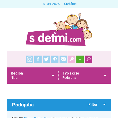
07. 08. 2026
Štefánia
+
Región
Typ akcie
Nitra
Podujatia
Podujatia
Filter