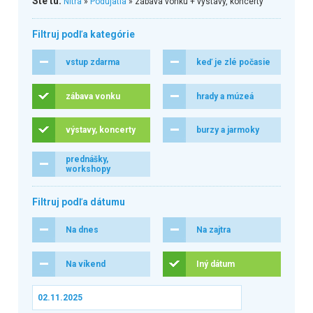
Ste tu:
Nitra
»
Podujatia
» zábava vonku + výstavy, koncerty
Filtruj podľa kategórie
vstup zdarma
keď je zlé počasie
zábava vonku
hrady a múzeá
výstavy, koncerty
burzy a jarmoky
prednášky,
workshopy
Filtruj podľa dátumu
Na dnes
Na zajtra
Na víkend
Iný dátum