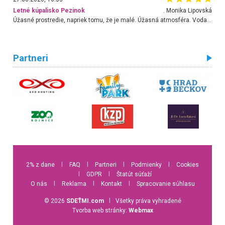
Letné kúpalisko Pezinok
. Monika Lipovská
Úžasné prostredie, napriek tomu, že je malé. Úžasná atmosféra. Voda fantastická a nádherná. Ľudí je pomerne veľa, ale su mili a ohľaduplní. Je veľmi zaujímavé sledovať, ako dokážu spolu športovať cudzí ľudia a bez ohľadu na vek. Vládne tu pohoda. Vnuka neviem dostať z vody. Ďakujem za krásny deň . Urcite sa sem vrátim. Jediný problém je s parkovaním, ale aj ten sa mi podarilo vyriešiť. Monika Bratislava
Partneri
2% z dane
l
FAQ
l
Partneri
l
Podmienky
l
Cookies
l
GDPR
l
Štatút súťaží
O nás
l
Reklama
l
Kontakt
l
Spracovanie súhlasu
© 2026
SDEŤMI.com
l
Všetky práva vyhradené
Tvorba web stránky:
Webmax