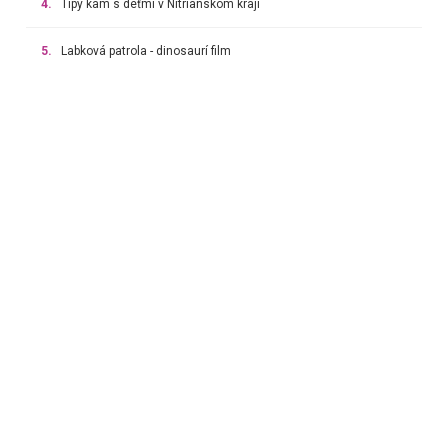
4.
Tipy kam s deťmi v Nitrianskom kraji
5.
Labková patrola - dinosaurí film