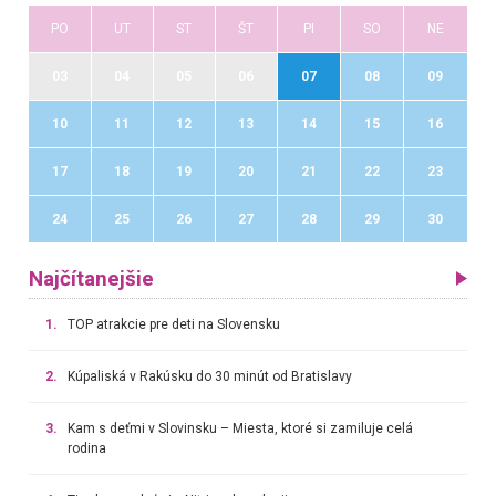
PO
UT
ST
ŠT
PI
SO
NE
03
04
05
06
07
08
09
10
11
12
13
14
15
16
17
18
19
20
21
22
23
24
25
26
27
28
29
30
Najčítanejšie
1.
TOP atrakcie pre deti na Slovensku
2.
Kúpaliská v Rakúsku do 30 minút od Bratislavy
3.
Kam s deťmi v Slovinsku – Miesta, ktoré si zamiluje celá
rodina