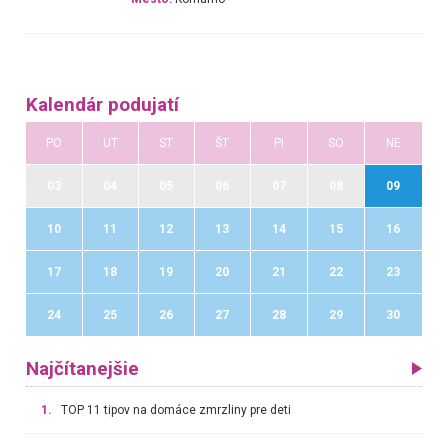
Kalendár podujatí
PO
UT
ST
ŠT
PI
SO
NE
03
04
05
06
07
08
09
10
11
12
13
14
15
16
17
18
19
20
21
22
23
24
25
26
27
28
29
30
Najčítanejšie
1.
TOP 11 tipov na domáce zmrzliny pre deti