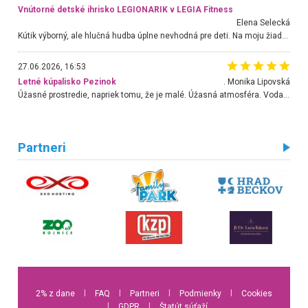
Vnútorné detské ihrisko LEGIONARIK v LEGIA Fitness
Elena Selecká
Kútik výborný, ale hlučná hudba úplne nevhodná pre deti. Na moju žiadosť o aspoň sušenie nereagovali.
27.06.2026, 16:53
Letné kúpalisko Pezinok
. Monika Lipovská
Úžasné prostredie, napriek tomu, že je malé. Úžasná atmosféra. Voda fantastická a nádherná. Ľudí je pomerne veľa, ale su mili a ohľaduplní. Je veľmi zaujímavé sledovať, ako dokážu spolu športovať cudzí ľudia a bez ohľadu na vek. Vládne tu pohoda. Vnuka neviem dostať z vody. Ďakujem za krásny deň . Urcite sa sem vrátim. Jediný problém je s parkovaním, ale aj ten sa mi podarilo vyriešiť. Monika Bratislava
Partneri
2% z dane
l
FAQ
l
Partneri
l
Podmienky
l
Cookies
l
GDPR
l
Štatút súťaží