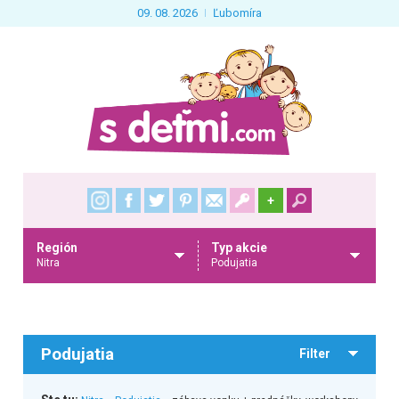
09. 08. 2026
Ľubomíra
+
Región
Typ akcie
Nitra
Podujatia
Podujatia
Filter