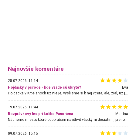
Najnovšie komentáre
25.07.2026, 11:14
Hojdačky v prírode - kde všade sú ukryté?
Eva
Hojdacka v Krpelanoch uz nie je, vysli sme si k nej vcera, ale, zial, uz je znicena. Ak sem planujete cestu len kvoli hojdacke, mozete si ju usetrit. Krasny vyhlad je tu vsak aj bez hojdacky :-)
19.07.2026, 11:44
Rozprávkový les pri kolibe Panoráma
Martina
Nádherné miesto ktoré odporúčam navštíviť všetkými desiatimi, pre rodiny s deťmi, dôchodcom... Proste a jednoducho ozaj rozprávkový les.. určite ešte prídeme. Odniesli sme si na pamiatku krásne tričká,
09.07.2026, 15:15