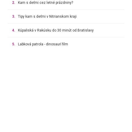
2.
Kam s deťmi cez letné prázdniny?
3.
Tipy kam s deťmi v Nitrianskom kraji
4.
Kúpaliská v Rakúsku do 30 minút od Bratislavy
5.
Labková patrola - dinosaurí film