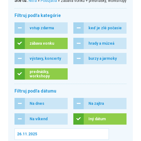
Ste tu:
Nitra
»
Podujatia
» zábava vonku + prednášky, workshopy
Filtruj podľa kategórie
vstup zdarma
keď je zlé počasie
zábava vonku
hrady a múzeá
výstavy, koncerty
burzy a jarmoky
prednášky,
workshopy
Filtruj podľa dátumu
Na dnes
Na zajtra
Na víkend
Iný dátum