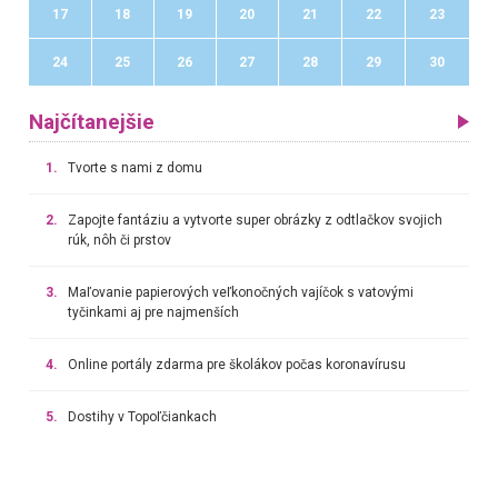
17
18
19
20
21
22
23
24
25
26
27
28
29
30
Najčítanejšie
1.
Tvorte s nami z domu
2.
Zapojte fantáziu a vytvorte super obrázky z odtlačkov svojich
rúk, nôh či prstov
3.
Maľovanie papierových veľkonočných vajíčok s vatovými
tyčinkami aj pre najmenších
4.
Online portály zdarma pre školákov počas koronavírusu
5.
Dostihy v Topoľčiankach