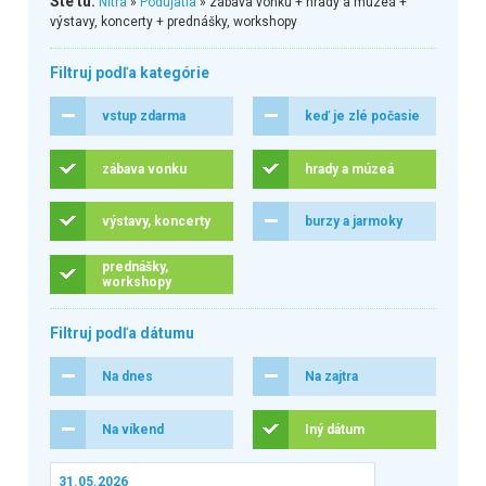
Ste tu:
Nitra
»
Podujatia
» zábava vonku + hrady a múzeá +
výstavy, koncerty + prednášky, workshopy
Filtruj podľa kategórie
vstup zdarma
keď je zlé počasie
zábava vonku
hrady a múzeá
výstavy, koncerty
burzy a jarmoky
prednášky,
workshopy
Filtruj podľa dátumu
Na dnes
Na zajtra
Na víkend
Iný dátum