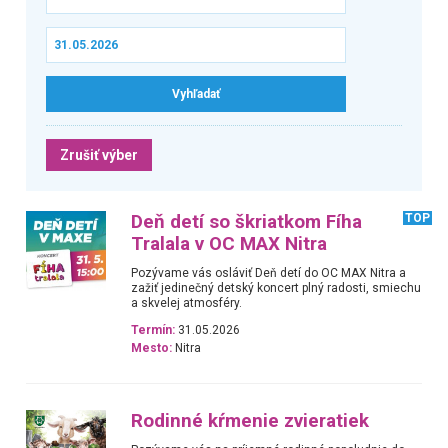
Zrušiť výber
Deň detí so škriatkom Fíha
TOP
Tralala v OC MAX Nitra
Pozývame vás osláviť Deň detí do OC MAX Nitra a
zažiť jedinečný detský koncert plný radosti, smiechu
a skvelej atmosféry.
Termín:
31.05.2026
Mesto:
Nitra
Rodinné kŕmenie zvieratiek