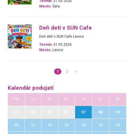
Termín:
31.05.2026
Mesto:
Šaľa
Deň detí v SUN Cafe
Deň detí v SUN Cafe Levice.
Termín:
31.05.2026
Mesto:
Levice
1
2
»
Kalendár podujatí
PO
UT
ST
ŠT
PI
SO
NE
03
04
05
06
07
08
09
10
11
12
13
14
15
16