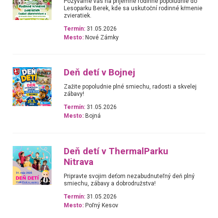
Pozývame vás na príjemné rodinné popoludnie do
Lesoparku Berek, kde sa uskutoční rodinné kŕmenie
zvieratiek.
Termín:
31.05.2026
Mesto:
Nové Zámky
Deň detí v Bojnej
Zažite popoludnie plné smiechu, radosti a skvelej
zábavy!
Termín:
31.05.2026
Mesto:
Bojná
Deň detí v ThermalParku
Nitrava
Pripravte svojim deťom nezabudnuteľný deň plný
smiechu, zábavy a dobrodružstva!
Termín:
31.05.2026
Mesto:
Poľný Kesov