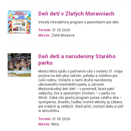
Deň detí v Zlatých Moravciach
Veselý interaktívny program s pesničkami pre deti.
Termín:
31.05.2026
Mesto:
Zlaté Moravce
Deň detí a narodeniny Starého
parku
Mesto Nitra spolu s partnermi vás v nedeľu 31. mája
pozýva na deň plný radosti, pohybu a zážitkov pre
celú rodinu. Oslávte s nami druhé narodeniny
obnoveného mestského parku a zároveň
Medzinárodný deň detí – v prostredí, ktoré patrí
oddychu, hre a spoločným chvíľam – v parku na
Sihoti. Čaká vás pestrý program počas celého dňa –
vystúpenia, divadlo, hudba, tvorivé aktivity aj zábava
pre malých aj veľkých. Stačí prísť, rozložiť deku a užiť
si atmosféru.
Termín:
31.05.2026
Mesto:
Nitra