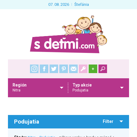
07. 08. 2026
Štefánia
+
Región
Typ akcie
Nitra
Podujatia
Podujatia
Filter