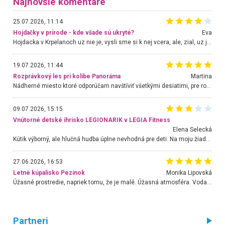
Najnovšie komentáre
25.07.2026, 11:14
Hojdačky v prírode - kde všade sú ukryté?
Eva
Hojdacka v Krpelanoch uz nie je, vysli sme si k nej vcera, ale, zial, uz je znicena. Ak sem planujete cestu len kvoli hojdacke, mozete si ju usetrit. Krasny vyhlad je tu vsak aj bez hojdacky :-)
19.07.2026, 11:44
Rozprávkový les pri kolibe Panoráma
Martina
Nádherné miesto ktoré odporúčam navštíviť všetkými desiatimi, pre rodiny s deťmi, dôchodcom... Proste a jednoducho ozaj rozprávkový les.. určite ešte prídeme. Odniesli sme si na pamiatku krásne tričká,
09.07.2026, 15:15
Vnútorné detské ihrisko LEGIONARIK v LEGIA Fitness
Elena Selecká
Kútik výborný, ale hlučná hudba úplne nevhodná pre deti. Na moju žiadosť o aspoň sušenie nereagovali.
27.06.2026, 16:53
Letné kúpalisko Pezinok
. Monika Lipovská
Úžasné prostredie, napriek tomu, že je malé. Úžasná atmosféra. Voda fantastická a nádherná. Ľudí je pomerne veľa, ale su mili a ohľaduplní. Je veľmi zaujímavé sledovať, ako dokážu spolu športovať cudzí ľudia a bez ohľadu na vek. Vládne tu pohoda. Vnuka neviem dostať z vody. Ďakujem za krásny deň . Urcite sa sem vrátim. Jediný problém je s parkovaním, ale aj ten sa mi podarilo vyriešiť. Monika Bratislava
Partneri