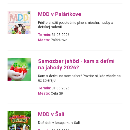
MDD v Palárikove
Príďte si užiť popoludnie plné smiechu, hudby a
detskej radosti.
Termín:
31.05.2026
Mesto:
Palárikovo
Samozber jahôd - kam s deťmi
na jahody 2026?
Kam s deťmi na samozber? Pozrite si, kde všade sa
už zbierajú!
Termín:
31.05.2026
Mesto:
Celá SR
MDD v Šali
Deň detí v lesoparku v Šali.