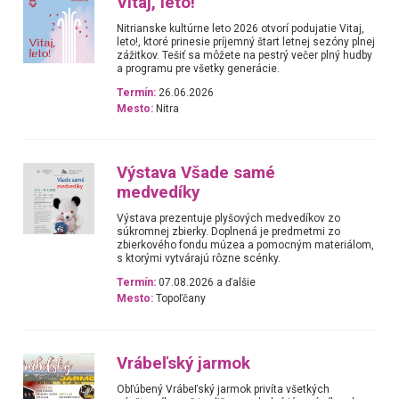
Vitaj, leto!
Nitrianske kultúrne leto 2026 otvorí podujatie Vitaj,
leto!, ktoré prinesie príjemný štart letnej sezóny plnej
zážitkov. Tešiť sa môžete na pestrý večer plný hudby
a programu pre všetky generácie.
Termín:
26.06.2026
Mesto:
Nitra
Výstava Všade samé
medvedíky
Výstava prezentuje plyšových medvedíkov zo
súkromnej zbierky. Doplnená je predmetmi zo
zbierkového fondu múzea a pomocným materiálom,
s ktorými vytvárajú rôzne scénky.
Termín:
07.08.2026 a ďalšie
Mesto:
Topoľčany
Vrábeľský jarmok
Obľúbený Vrábeľský jarmok privíta všetkých