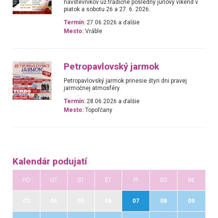
návštevníkov už tradične posledný júnový víkend v
piatok a sobotu 26 a 27. 6. 2026.
Termín:
27.06.2026 a ďalšie
Mesto:
Vráble
Petropavlovský jarmok
Petropavlovský jarmok prinesie štyri dni pravej
jarmočnej atmosféry.
Termín:
28.06.2026 a ďalšie
Mesto:
Topoľčany
Kalendár podujatí
PO
UT
ST
ŠT
PI
SO
NE
03
04
05
06
07
08
09