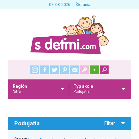
07. 08. 2026
Štefánia
+
Región
Typ akcie
Nitra
Podujatia
Podujatia
Filter