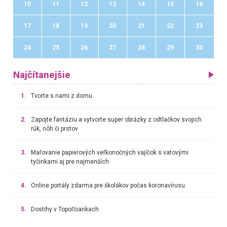
10
11
12
13
14
15
16
17
18
19
20
21
22
23
24
25
26
27
28
29
30
Najčítanejšie
1.
Tvorte s nami z domu
2.
Zapojte fantáziu a vytvorte super obrázky z odtlačkov svojich
rúk, nôh či prstov
3.
Maľovanie papierových veľkonočných vajíčok s vatovými
tyčinkami aj pre najmenších
4.
Online portály zdarma pre školákov počas koronavírusu
5.
Dostihy v Topoľčiankach