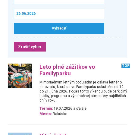
Zrušiť výber
Leto plné zážitkov vo
TOP
Familyparku
Mimoriadnym letným podujatím je oslava letného
slnovratu, ktorá sa vo Familyparku uskutoční od 19.
do 21. júna 2026. Počas tohto víkendu bude park plný
hudby, programu a výnimočnej atmosféry najdlhších
dní v roku.
Termín:
19.07.2026 a ďalšie
Mesto:
Rakúsko