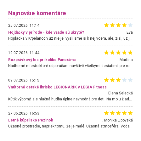
Najnovšie komentáre
25.07.2026, 11:14
Hojdačky v prírode - kde všade sú ukryté?
Eva
Hojdacka v Krpelanoch uz nie je, vysli sme si k nej vcera, ale, zial, uz je znicena. Ak sem planujete cestu len kvoli hojdacke, mozete si ju usetrit. Krasny vyhlad je tu vsak aj bez hojdacky :-)
19.07.2026, 11:44
Rozprávkový les pri kolibe Panoráma
Martina
Nádherné miesto ktoré odporúčam navštíviť všetkými desiatimi, pre rodiny s deťmi, dôchodcom... Proste a jednoducho ozaj rozprávkový les.. určite ešte prídeme. Odniesli sme si na pamiatku krásne tričká,
09.07.2026, 15:15
Vnútorné detské ihrisko LEGIONARIK v LEGIA Fitness
Elena Selecká
Kútik výborný, ale hlučná hudba úplne nevhodná pre deti. Na moju žiadosť o aspoň sušenie nereagovali.
27.06.2026, 16:53
Letné kúpalisko Pezinok
. Monika Lipovská
Úžasné prostredie, napriek tomu, že je malé. Úžasná atmosféra. Voda fantastická a nádherná. Ľudí je pomerne veľa, ale su mili a ohľaduplní. Je veľmi zaujímavé sledovať, ako dokážu spolu športovať cudzí ľudia a bez ohľadu na vek. Vládne tu pohoda. Vnuka neviem dostať z vody. Ďakujem za krásny deň . Urcite sa sem vrátim. Jediný problém je s parkovaním, ale aj ten sa mi podarilo vyriešiť. Monika Bratislava