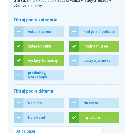
Ste tu:
Nitra
»
Podujatia
» zábava vonku + hrady a múzeá +
výstavy, koncerty
Filtruj podľa kategórie
vstup zdarma
keď je zlé počasie
zábava vonku
hrady a múzeá
výstavy, koncerty
burzy a jarmoky
prednášky,
workshopy
Filtruj podľa dátumu
Na dnes
Na zajtra
Na víkend
Iný dátum