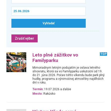
Zrušiť výber
Leto plné zážitkov vo
TOP
Familyparku
Mimoriadnym letným podujatím je oslava letného
slnovratu, ktorá sa vo Familyparku uskutoční od 19.
do 21. júna 2026. Počas tohto víkendu bude park plný
hudby, programu a výnimočnej atmosféry najdlhších
dní v roku.
Termín:
19.07.2026 a ďalšie
Mesto:
Rakúsko