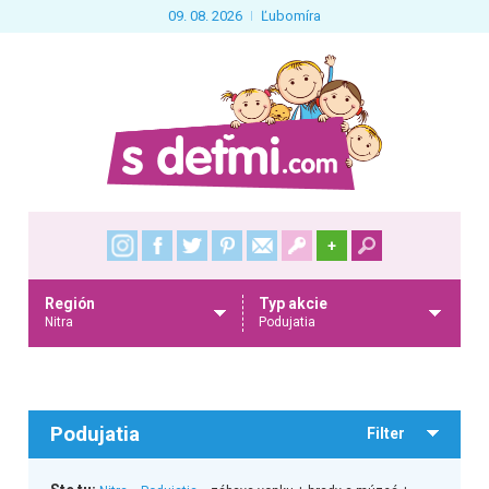
09. 08. 2026
Ľubomíra
+
Región
Typ akcie
Nitra
Podujatia
Podujatia
Filter