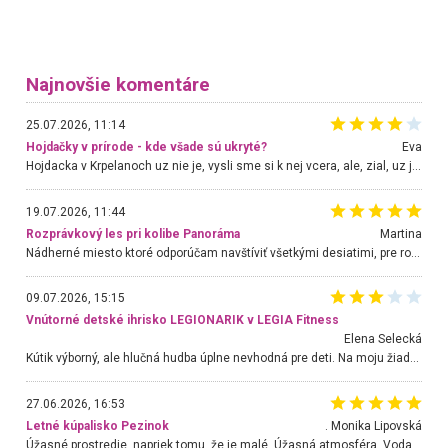
Najnovšie komentáre
25.07.2026, 11:14
Hojdačky v prírode - kde všade sú ukryté?
Eva
Hojdacka v Krpelanoch uz nie je, vysli sme si k nej vcera, ale, zial, uz je znicena. Ak sem planujete cestu len kvoli hojdacke, mozete si ju usetrit. Krasny vyhlad je tu vsak aj bez hojdacky :-)
19.07.2026, 11:44
Rozprávkový les pri kolibe Panoráma
Martina
Nádherné miesto ktoré odporúčam navštíviť všetkými desiatimi, pre rodiny s deťmi, dôchodcom... Proste a jednoducho ozaj rozprávkový les.. určite ešte prídeme. Odniesli sme si na pamiatku krásne tričká,
09.07.2026, 15:15
Vnútorné detské ihrisko LEGIONARIK v LEGIA Fitness
Elena Selecká
Kútik výborný, ale hlučná hudba úplne nevhodná pre deti. Na moju žiadosť o aspoň sušenie nereagovali.
27.06.2026, 16:53
Letné kúpalisko Pezinok
. Monika Lipovská
Úžasné prostredie, napriek tomu, že je malé. Úžasná atmosféra. Voda fantastická a nádherná. Ľudí je pomerne veľa, ale su mili a ohľaduplní. Je veľmi zaujímavé sledovať, ako dokážu spolu športovať cudzí ľudia a bez ohľadu na vek. Vládne tu pohoda. Vnuka neviem dostať z vody. Ďakujem za krásny deň . Urcite sa sem vrátim. Jediný problém je s parkovaním, ale aj ten sa mi podarilo vyriešiť. Monika Bratislava