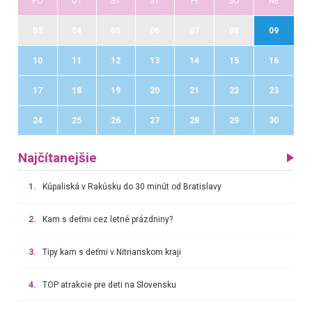
PO
UT
ST
ŠT
PI
SO
NE
03
04
05
06
07
08
09
10
11
12
13
14
15
16
17
18
19
20
21
22
23
24
25
26
27
28
29
30
Najčítanejšie
1.
Kúpaliská v Rakúsku do 30 minút od Bratislavy
2.
Kam s deťmi cez letné prázdniny?
3.
Tipy kam s deťmi v Nitrianskom kraji
4.
TOP atrakcie pre deti na Slovensku