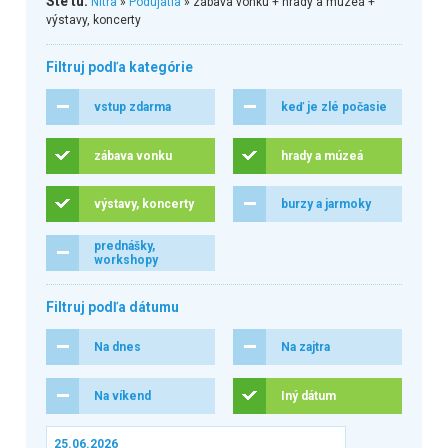
Ste tu:
Nitra
»
Podujatia
» zábava vonku + hrady a múzeá +
výstavy, koncerty
Filtruj podľa kategórie
vstup zdarma
keď je zlé počasie
zábava vonku
hrady a múzeá
výstavy, koncerty
burzy a jarmoky
prednášky,
workshopy
Filtruj podľa dátumu
Na dnes
Na zajtra
Na víkend
Iný dátum