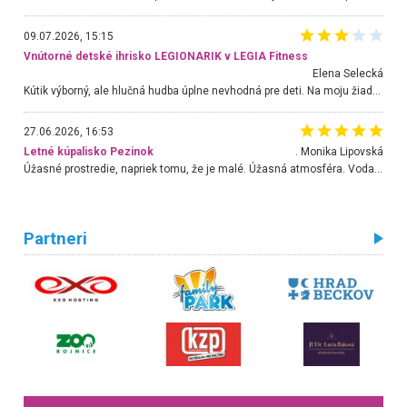
09.07.2026, 15:15
Vnútorné detské ihrisko LEGIONARIK v LEGIA Fitness
Elena Selecká
Kútik výborný, ale hlučná hudba úplne nevhodná pre deti. Na moju žiadosť o aspoň sušenie nereagovali.
27.06.2026, 16:53
Letné kúpalisko Pezinok
. Monika Lipovská
Úžasné prostredie, napriek tomu, že je malé. Úžasná atmosféra. Voda fantastická a nádherná. Ľudí je pomerne veľa, ale su mili a ohľaduplní. Je veľmi zaujímavé sledovať, ako dokážu spolu športovať cudzí ľudia a bez ohľadu na vek. Vládne tu pohoda. Vnuka neviem dostať z vody. Ďakujem za krásny deň . Urcite sa sem vrátim. Jediný problém je s parkovaním, ale aj ten sa mi podarilo vyriešiť. Monika Bratislava
Partneri