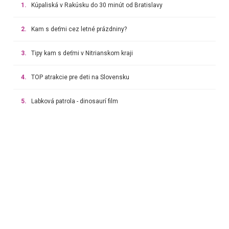
1.
Kúpaliská v Rakúsku do 30 minút od Bratislavy
2.
Kam s deťmi cez letné prázdniny?
3.
Tipy kam s deťmi v Nitrianskom kraji
4.
TOP atrakcie pre deti na Slovensku
5.
Labková patrola - dinosaurí film