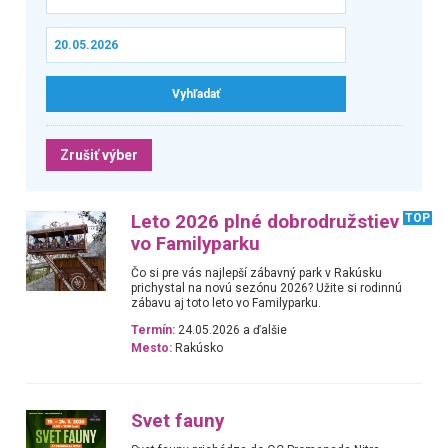
Zrušiť výber
Leto 2026 plné dobrodružstiev
TOP
vo Familyparku
Čo si pre vás najlepší zábavný park v Rakúsku
prichystal na novú sezónu 2026? Užite si rodinnú
zábavu aj toto leto vo Familyparku.
Termín:
24.05.2026 a ďalšie
Mesto:
Rakúsko
Svet fauny