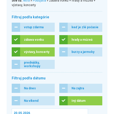
Ste tu:
Nitra
»
Podujatia
» zábava vonku + hrady a múzeá +
výstavy, koncerty
Filtruj podľa kategórie
vstup zdarma
keď je zlé počasie
zábava vonku
hrady a múzeá
výstavy, koncerty
burzy a jarmoky
prednášky,
workshopy
Filtruj podľa dátumu
Na dnes
Na zajtra
Na víkend
Iný dátum