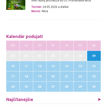
Svet fauny prichádza do OC Promenada Nitra.
Termín:
24.05.2026 a ďalšie
Mesto:
Nitra
Kalendár podujatí
PO
UT
ST
ŠT
PI
SO
NE
03
04
05
06
07
08
09
10
11
12
13
14
15
16
17
18
19
20
21
22
23
24
25
26
27
28
29
30
Najčítanejšie