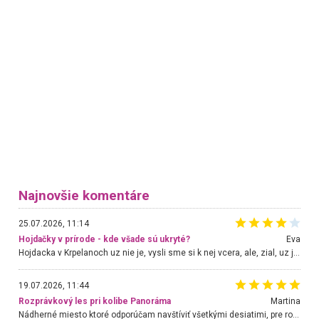
Najnovšie komentáre
25.07.2026, 11:14
Hojdačky v prírode - kde všade sú ukryté?
Eva
Hojdacka v Krpelanoch uz nie je, vysli sme si k nej vcera, ale, zial, uz je znicena. Ak sem planujete cestu len kvoli hojdacke, mozete si ju usetrit. Krasny vyhlad je tu vsak aj bez hojdacky :-)
19.07.2026, 11:44
Rozprávkový les pri kolibe Panoráma
Martina
Nádherné miesto ktoré odporúčam navštíviť všetkými desiatimi, pre rodiny s deťmi, dôchodcom... Proste a jednoducho ozaj rozprávkový les.. určite ešte prídeme. Odniesli sme si na pamiatku krásne tričká,