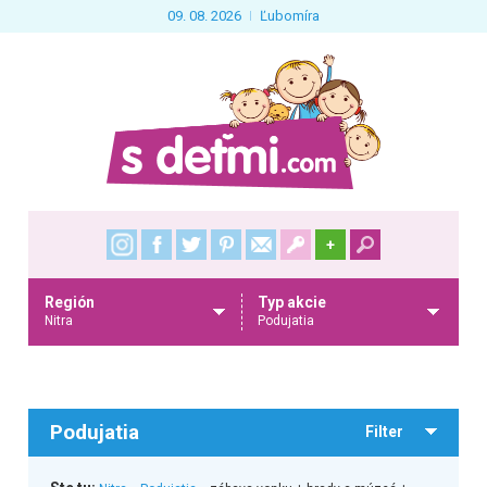
09. 08. 2026
Ľubomíra
+
Región
Typ akcie
Nitra
Podujatia
Podujatia
Filter