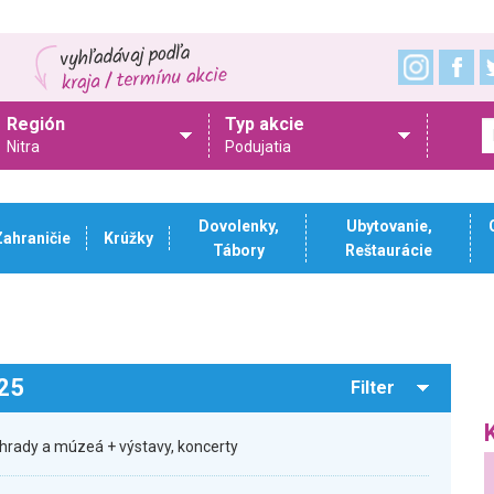
Región
Typ akcie
Nitra
Podujatia
Dovolenky,
Ubytovanie,
Zahraničie
Krúžky
Tábory
Reštaurácie
025
Filter
hrady a múzeá + výstavy, koncerty