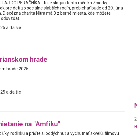
AJ DO PERAČNÍKA - to je slogan tohto ročníka Zbierky
 pre deti zo sociálne slabších rodín, prebiehať bude od 20. júna
. Diecézna charita Nitra má 3 z berné miesta, kde môžete
 odovzdať.
25 a ďalšie
trianskom hrade
kom hrade 2025.
25 a ďalšie
2
ietanie na "Amfíku"
H
ošíky, rodinku a príďte si oddýchnuť a vychutnať skvelú, filmovú