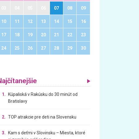
03
04
05
06
07
08
09
10
11
12
13
14
15
16
17
18
19
20
21
22
23
24
25
26
27
28
29
30
Najčítanejšie
1.
Kúpaliská v Rakúsku do 30 minút od
Bratislavy
2.
TOP atrakcie pre deti na Slovensku
3.
Kam s deťmi v Slovinsku – Miesta, ktoré