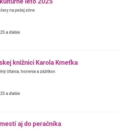
 kultúrne leto 2025
ečery na pešej zóne.
25 a ďalšie
jskej knižnici Karola Kmeťka
ný čítania, tvorenia a zážitkov.
25 a ďalšie
mestí aj do peračníka