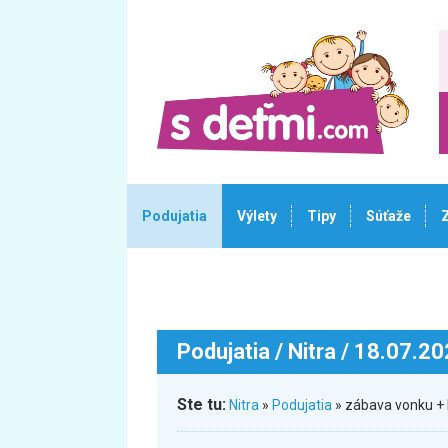
Podujatia
Výlety
Tipy
Súťaže
Podujatia
/ Nitra / 18.07.2
Ste tu:
Nitra
»
Podujatia
» zábava vonku + 