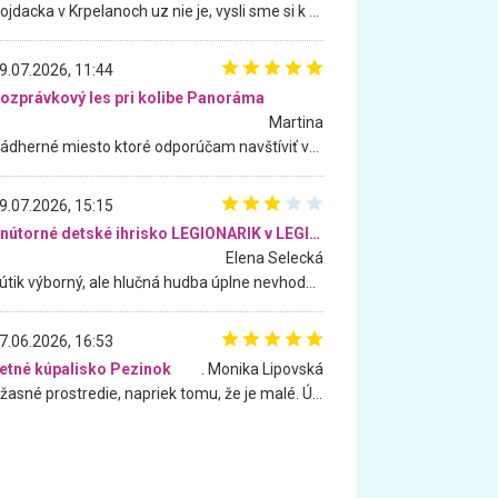
Hojdacka v Krpelanoch uz nie je, vysli sme si k nej vcera, ale, zial, uz je znicena. Ak sem planujete cestu len kvoli hojdacke, mozete si ju usetrit. Krasny vyhlad je tu vsak aj bez hojdacky :-)
9.07.2026, 11:44
ozprávkový les pri kolibe Panoráma
Martina
Nádherné miesto ktoré odporúčam navštíviť všetkými desiatimi, pre rodiny s deťmi, dôchodcom... Proste a jednoducho ozaj rozprávkový les.. určite ešte prídeme. Odniesli sme si na pamiatku krásne tričká,
9.07.2026, 15:15
Vnútorné detské ihrisko LEGIONARIK v LEGIA Fitness
Elena Selecká
Kútik výborný, ale hlučná hudba úplne nevhodná pre deti. Na moju žiadosť o aspoň sušenie nereagovali.
7.06.2026, 16:53
etné kúpalisko Pezinok
. Monika Lipovská
Úžasné prostredie, napriek tomu, že je malé. Úžasná atmosféra. Voda fantastická a nádherná. Ľudí je pomerne veľa, ale su mili a ohľaduplní. Je veľmi zaujímavé sledovať, ako dokážu spolu športovať cudzí ľudia a bez ohľadu na vek. Vládne tu pohoda. Vnuka neviem dostať z vody. Ďakujem za krásny deň . Urcite sa sem vrátim. Jediný problém je s parkovaním, ale aj ten sa mi podarilo vyriešiť. Monika Bratislava