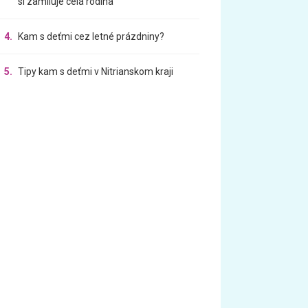
si zamiluje celá rodina
4.
Kam s deťmi cez letné prázdniny?
5.
Tipy kam s deťmi v Nitrianskom kraji