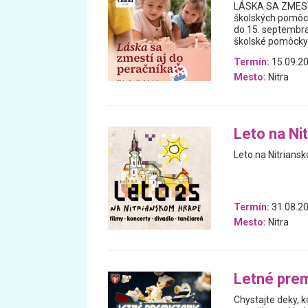
LÁSKA SA ZMESTÍ 
školských pomôcok
do 15. septembra
školské pomôcky
Termín:
15.09.20
Mesto:
Nitra
Leto na Ni
Leto na Nitrians
Termín:
31.08.20
Mesto:
Nitra
Letné prem
Chystajte deky, k