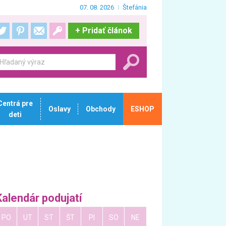
07. 08. 2026
Štefánia
+
Pridať článok
Centrá pre
Oslavy
Obchody
ESHOP
deti
Kalendár podujatí
PO
UT
ST
ŠT
PI
SO
NE