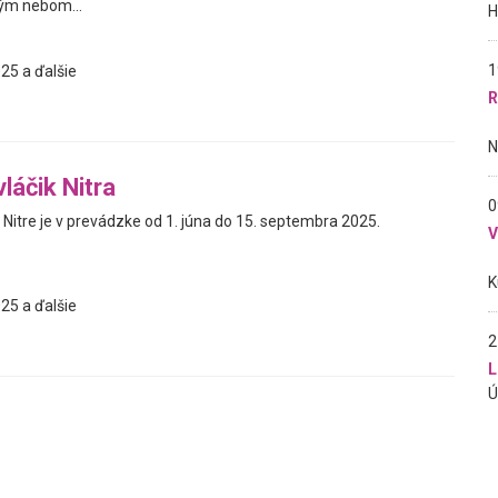
ým nebom...
1
25 a ďalšie
R
vláčik Nitra
0
 v Nitre je v prevádzke od 1. júna do 15. septembra 2025.
25 a ďalšie
2
L