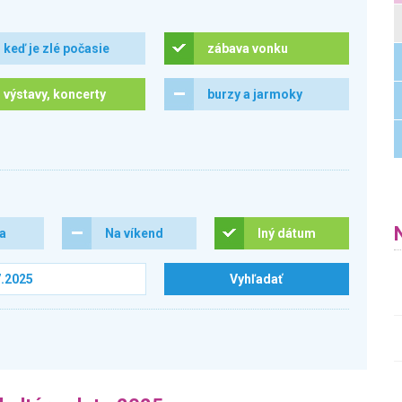
keď je zlé počasie
zábava vonku
výstavy, koncerty
burzy a jarmoky
ra
Na víkend
Iný dátum