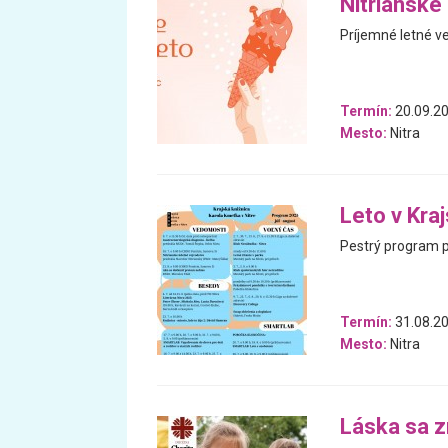
Nitrianske
Príjemné letné v
Termín:
20.09.20
Mesto:
Nitra
Leto v Kra
Pestrý program pl
Termín:
31.08.20
Mesto:
Nitra
Láska sa z