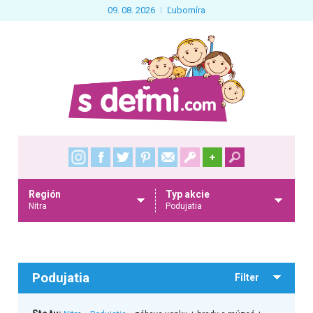
09. 08. 2026
Ľubomíra
+
Región
Typ akcie
Nitra
Podujatia
Podujatia
Filter