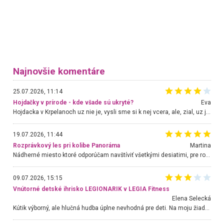
Najnovšie komentáre
25.07.2026, 11:14
Hojdačky v prírode - kde všade sú ukryté?
Eva
Hojdacka v Krpelanoch uz nie je, vysli sme si k nej vcera, ale, zial, uz je znicena. Ak sem planujete cestu len kvoli hojdacke, mozete si ju usetrit. Krasny vyhlad je tu vsak aj bez hojdacky :-)
19.07.2026, 11:44
Rozprávkový les pri kolibe Panoráma
Martina
Nádherné miesto ktoré odporúčam navštíviť všetkými desiatimi, pre rodiny s deťmi, dôchodcom... Proste a jednoducho ozaj rozprávkový les.. určite ešte prídeme. Odniesli sme si na pamiatku krásne tričká,
09.07.2026, 15:15
Vnútorné detské ihrisko LEGIONARIK v LEGIA Fitness
Elena Selecká
Kútik výborný, ale hlučná hudba úplne nevhodná pre deti. Na moju žiadosť o aspoň sušenie nereagovali.