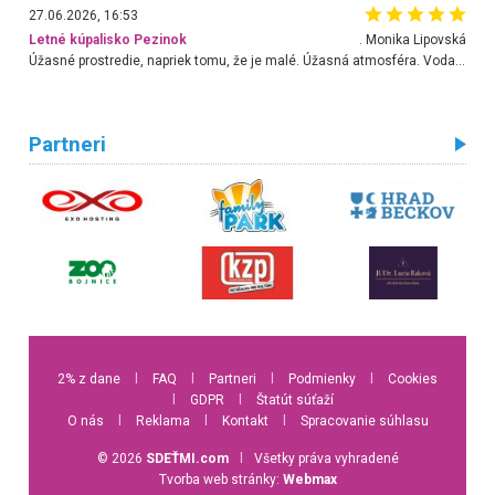
27.06.2026, 16:53
Letné kúpalisko Pezinok
. Monika Lipovská
Úžasné prostredie, napriek tomu, že je malé. Úžasná atmosféra. Voda fantastická a nádherná. Ľudí je pomerne veľa, ale su mili a ohľaduplní. Je veľmi zaujímavé sledovať, ako dokážu spolu športovať cudzí ľudia a bez ohľadu na vek. Vládne tu pohoda. Vnuka neviem dostať z vody. Ďakujem za krásny deň . Urcite sa sem vrátim. Jediný problém je s parkovaním, ale aj ten sa mi podarilo vyriešiť. Monika Bratislava
Partneri
2% z dane
l
FAQ
l
Partneri
l
Podmienky
l
Cookies
l
GDPR
l
Štatút súťaží
O nás
l
Reklama
l
Kontakt
l
Spracovanie súhlasu
© 2026
SDEŤMI.com
l
Všetky práva vyhradené
Tvorba web stránky:
Webmax