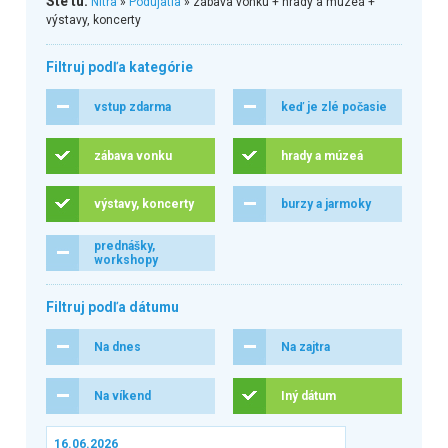
Ste tu:
Nitra
»
Podujatia
» zábava vonku + hrady a múzeá +
výstavy, koncerty
Filtruj podľa kategórie
vstup zdarma
keď je zlé počasie
zábava vonku
hrady a múzeá
výstavy, koncerty
burzy a jarmoky
prednášky,
workshopy
Filtruj podľa dátumu
Na dnes
Na zajtra
Na víkend
Iný dátum