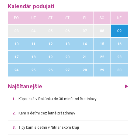
Kalendár podujatí
PO
UT
ST
ŠT
PI
SO
NE
03
04
05
06
07
08
09
10
11
12
13
14
15
16
17
18
19
20
21
22
23
24
25
26
27
28
29
30
Najčítanejšie
1.
Kúpaliská v Rakúsku do 30 minút od Bratislavy
2.
Kam s deťmi cez letné prázdniny?
3.
Tipy kam s deťmi v Nitrianskom kraji