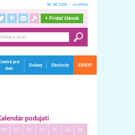
06. 08. 2026
Jozefína
+
Pridať článok
Centrá pre
Oslavy
Obchody
ESHOP
deti
Kalendár podujatí
PO
UT
ST
ŠT
PI
SO
NE