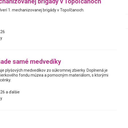
hanizovanej brigády v Topoľčanoch
verí 1. mechanizovanej brigády v Topoľčanoch.
026
y
šade samé medvedíky
je plyšových medvedíkov zo súkromnej zbierky. Doplnená je
ierkového fondu múzea a pomocným materiálom, s ktorými
scénky.
26 a ďalšie
y