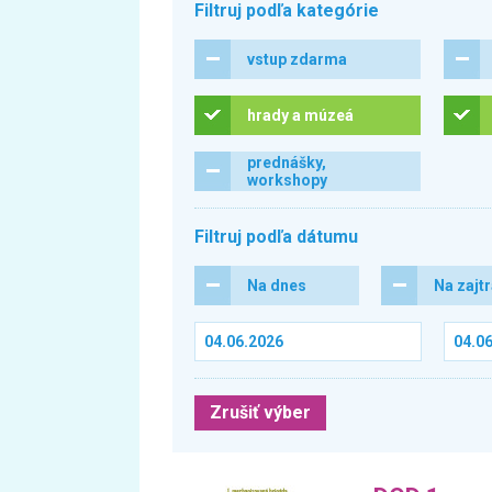
Filtruj podľa kategórie
vstup zdarma
hrady a múzeá
prednášky,
workshopy
Filtruj podľa dátumu
Na dnes
Na zajt
Zrušiť výber