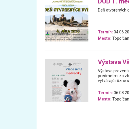
DOD 1. mec
Deň otvorených d
Termín:
04.06.2
Mesto:
Topoľčan
Výstava V
Výstava prezentu
predmetmi zo zb
vytvárajú rôzne 
Termín:
06.08.20
Mesto:
Topoľčan