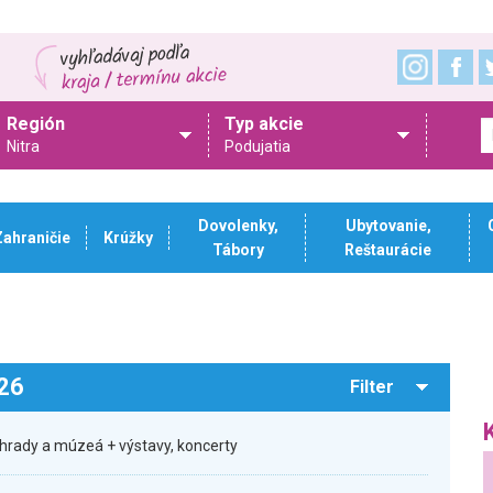
Región
Typ akcie
Nitra
Podujatia
Dovolenky,
Ubytovanie,
Zahraničie
Krúžky
Tábory
Reštaurácie
026
Filter
hrady a múzeá + výstavy, koncerty