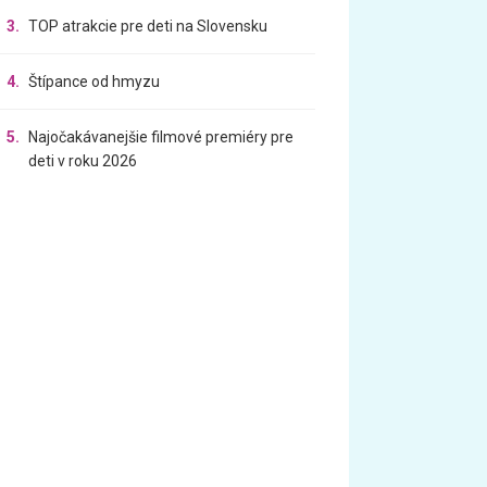
3.
TOP atrakcie pre deti na Slovensku
4.
Štípance od hmyzu
5.
Najočakávanejšie filmové premiéry pre
deti v roku 2026