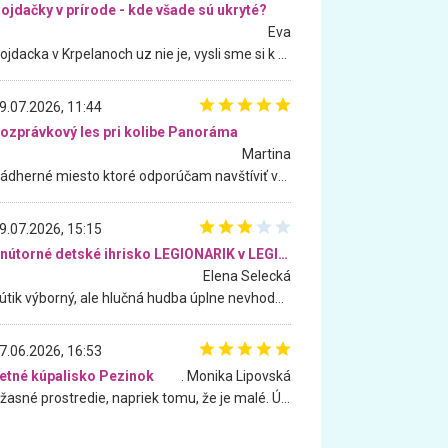
ojdačky v prírode - kde všade sú ukryté?
Eva
Hojdacka v Krpelanoch uz nie je, vysli sme si k nej vcera, ale, zial, uz je znicena. Ak sem planujete cestu len kvoli hojdacke, mozete si ju usetrit. Krasny vyhlad je tu vsak aj bez hojdacky :-)
9.07.2026, 11:44
ozprávkový les pri kolibe Panoráma
Martina
Nádherné miesto ktoré odporúčam navštíviť všetkými desiatimi, pre rodiny s deťmi, dôchodcom... Proste a jednoducho ozaj rozprávkový les.. určite ešte prídeme. Odniesli sme si na pamiatku krásne tričká,
9.07.2026, 15:15
Vnútorné detské ihrisko LEGIONARIK v LEGIA Fitness
Elena Selecká
Kútik výborný, ale hlučná hudba úplne nevhodná pre deti. Na moju žiadosť o aspoň sušenie nereagovali.
7.06.2026, 16:53
etné kúpalisko Pezinok
. Monika Lipovská
Úžasné prostredie, napriek tomu, že je malé. Úžasná atmosféra. Voda fantastická a nádherná. Ľudí je pomerne veľa, ale su mili a ohľaduplní. Je veľmi zaujímavé sledovať, ako dokážu spolu športovať cudzí ľudia a bez ohľadu na vek. Vládne tu pohoda. Vnuka neviem dostať z vody. Ďakujem za krásny deň . Urcite sa sem vrátim. Jediný problém je s parkovaním, ale aj ten sa mi podarilo vyriešiť. Monika Bratislava