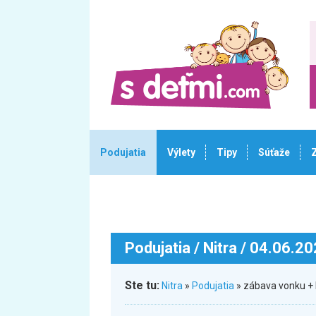
Podujatia
Výlety
Tipy
Súťaže
Podujatia
/ Nitra / 04.06.2
Ste tu:
Nitra
»
Podujatia
» zábava vonku + 