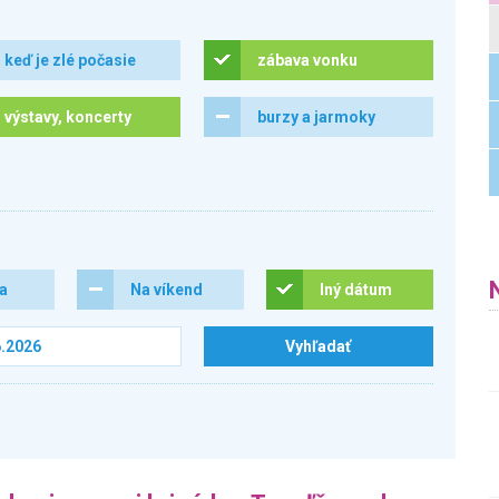
keď je zlé počasie
zábava vonku
výstavy, koncerty
burzy a jarmoky
ra
Na víkend
Iný dátum