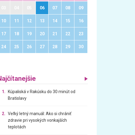
03
04
05
06
07
08
09
10
11
12
13
14
15
16
17
18
19
20
21
22
23
24
25
26
27
28
29
30
Najčítanejšie
1.
Kúpaliská v Rakúsku do 30 minút od
Bratislavy
2.
Veľký letný manuál: Ako si chrániť
zdravie pri vysokých vonkajších
teplotách