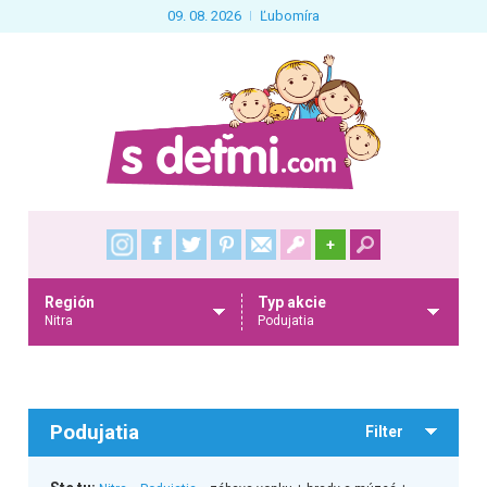
09. 08. 2026
Ľubomíra
+
Región
Typ akcie
Nitra
Podujatia
Podujatia
Filter