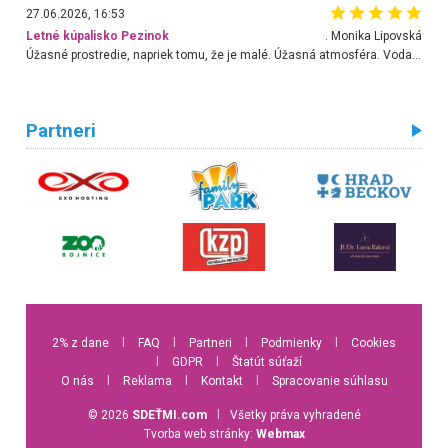
27.06.2026, 16:53
Letné kúpalisko Pezinok
. Monika Lipovská
Úžasné prostredie, napriek tomu, že je malé. Úžasná atmosféra. Voda fantastická a nádherná. Ľudí je pomerne veľa, ale su mili a ohľaduplní. Je veľmi zaujímavé sledovať, ako dokážu spolu športovať cudzí ľudia a bez ohľadu na vek. Vládne tu pohoda. Vnuka neviem dostať z vody. Ďakujem za krásny deň . Urcite sa sem vrátim. Jediný problém je s parkovaním, ale aj ten sa mi podarilo vyriešiť. Monika Bratislava
Partneri
2% z dane
l
FAQ
l
Partneri
l
Podmienky
l
Cookies
l
GDPR
l
Štatút súťaží
O nás
l
Reklama
l
Kontakt
l
Spracovanie súhlasu
© 2026
SDEŤMI.com
l
Všetky práva vyhradené
Tvorba web stránky:
Webmax