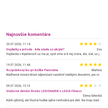
Najnovšie komentáre
25.07.2026, 11:14
Hojdačky v prírode - kde všade sú ukryté?
Eva
Hojdacka v Krpelanoch uz nie je, vysli sme si k nej vcera, ale, zial, uz je znicena. Ak sem planujete cestu len kvoli hojdacke, mozete si ju usetrit. Krasny vyhlad je tu vsak aj bez hojdacky :-)
19.07.2026, 11:44
Rozprávkový les pri kolibe Panoráma
Martina
Nádherné miesto ktoré odporúčam navštíviť všetkými desiatimi, pre rodiny s deťmi, dôchodcom... Proste a jednoducho ozaj rozprávkový les.. určite ešte prídeme. Odniesli sme si na pamiatku krásne tričká,
09.07.2026, 15:15
Vnútorné detské ihrisko LEGIONARIK v LEGIA Fitness
Elena Selecká
Kútik výborný, ale hlučná hudba úplne nevhodná pre deti. Na moju žiadosť o aspoň sušenie nereagovali.