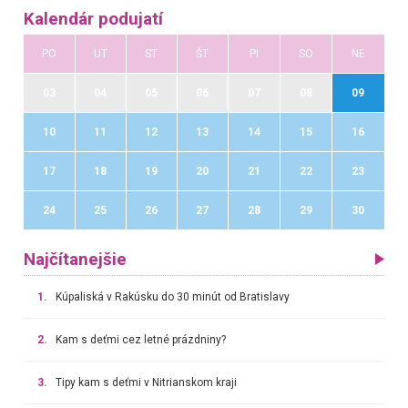
Kalendár podujatí
PO
UT
ST
ŠT
PI
SO
NE
03
04
05
06
07
08
09
10
11
12
13
14
15
16
17
18
19
20
21
22
23
24
25
26
27
28
29
30
Najčítanejšie
1.
Kúpaliská v Rakúsku do 30 minút od Bratislavy
2.
Kam s deťmi cez letné prázdniny?
3.
Tipy kam s deťmi v Nitrianskom kraji