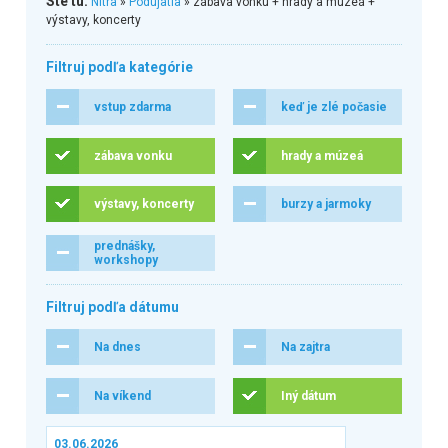
Ste tu:
Nitra
»
Podujatia
» zábava vonku + hrady a múzeá +
výstavy, koncerty
Filtruj podľa kategórie
vstup zdarma
keď je zlé počasie
zábava vonku
hrady a múzeá
výstavy, koncerty
burzy a jarmoky
prednášky,
workshopy
Filtruj podľa dátumu
Na dnes
Na zajtra
Na víkend
Iný dátum