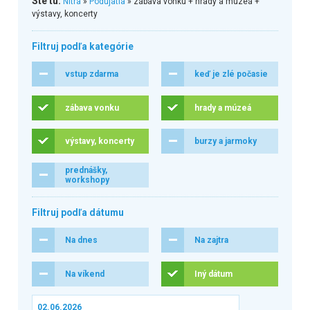
Ste tu:
Nitra
»
Podujatia
» zábava vonku + hrady a múzeá +
výstavy, koncerty
Filtruj podľa kategórie
vstup zdarma
keď je zlé počasie
zábava vonku
hrady a múzeá
výstavy, koncerty
burzy a jarmoky
prednášky,
workshopy
Filtruj podľa dátumu
Na dnes
Na zajtra
Na víkend
Iný dátum