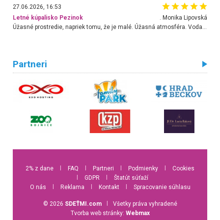
27.06.2026, 16:53
Letné kúpalisko Pezinok
. Monika Lipovská
Úžasné prostredie, napriek tomu, že je malé. Úžasná atmosféra. Voda fantastická a nádherná. Ľudí je pomerne veľa, ale su mili a ohľaduplní. Je veľmi zaujímavé sledovať, ako dokážu spolu športovať cudzí ľudia a bez ohľadu na vek. Vládne tu pohoda. Vnuka neviem dostať z vody. Ďakujem za krásny deň . Urcite sa sem vrátim. Jediný problém je s parkovaním, ale aj ten sa mi podarilo vyriešiť. Monika Bratislava
Partneri
2% z dane
l
FAQ
l
Partneri
l
Podmienky
l
Cookies
l
GDPR
l
Štatút súťaží
O nás
l
Reklama
l
Kontakt
l
Spracovanie súhlasu
© 2026
SDEŤMI.com
l
Všetky práva vyhradené
Tvorba web stránky:
Webmax