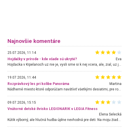
Najnovšie komentáre
25.07.2026, 11:14
Hojdačky v prírode - kde všade sú ukryté?
Eva
Hojdacka v Krpelanoch uz nie je, vysli sme si k nej vcera, ale, zial, uz je znicena. Ak sem planujete cestu len kvoli hojdacke, mozete si ju usetrit. Krasny vyhlad je tu vsak aj bez hojdacky :-)
19.07.2026, 11:44
Rozprávkový les pri kolibe Panoráma
Martina
Nádherné miesto ktoré odporúčam navštíviť všetkými desiatimi, pre rodiny s deťmi, dôchodcom... Proste a jednoducho ozaj rozprávkový les.. určite ešte prídeme. Odniesli sme si na pamiatku krásne tričká,
09.07.2026, 15:15
Vnútorné detské ihrisko LEGIONARIK v LEGIA Fitness
Elena Selecká
Kútik výborný, ale hlučná hudba úplne nevhodná pre deti. Na moju žiadosť o aspoň sušenie nereagovali.