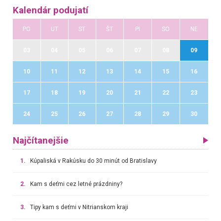
Kalendár podujatí
PO
UT
ST
ŠT
PI
SO
NE
03
04
05
06
07
08
09
10
11
12
13
14
15
16
17
18
19
20
21
22
23
24
25
26
27
28
29
30
Najčítanejšie
1.
Kúpaliská v Rakúsku do 30 minút od Bratislavy
2.
Kam s deťmi cez letné prázdniny?
3.
Tipy kam s deťmi v Nitrianskom kraji