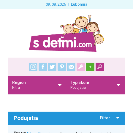
09. 08. 2026
Ľubomíra
+
Región
Typ akcie
Nitra
Podujatia
Podujatia
Filter