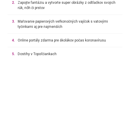
2.
Zapojte fantáziu a vytvorte super obrázky z odtlačkov svojich
rúk, nôh či prstov
3.
Maľovanie papierových veľkonočných vajíčok s vatovými
tyčinkami aj pre najmenších
4.
Online portály zdarma pre školákov počas koronavírusu
5.
Dostihy v Topoľčiankach