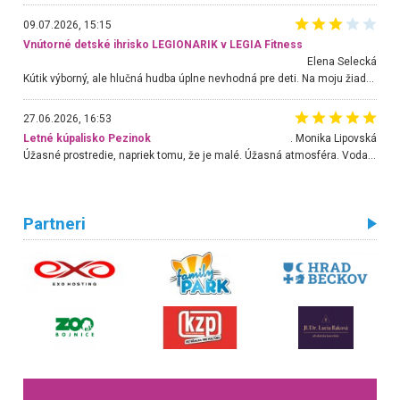
09.07.2026, 15:15
Vnútorné detské ihrisko LEGIONARIK v LEGIA Fitness
Elena Selecká
Kútik výborný, ale hlučná hudba úplne nevhodná pre deti. Na moju žiadosť o aspoň sušenie nereagovali.
27.06.2026, 16:53
Letné kúpalisko Pezinok
. Monika Lipovská
Úžasné prostredie, napriek tomu, že je malé. Úžasná atmosféra. Voda fantastická a nádherná. Ľudí je pomerne veľa, ale su mili a ohľaduplní. Je veľmi zaujímavé sledovať, ako dokážu spolu športovať cudzí ľudia a bez ohľadu na vek. Vládne tu pohoda. Vnuka neviem dostať z vody. Ďakujem za krásny deň . Urcite sa sem vrátim. Jediný problém je s parkovaním, ale aj ten sa mi podarilo vyriešiť. Monika Bratislava
Partneri