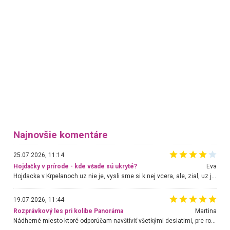
Najnovšie komentáre
25.07.2026, 11:14
Hojdačky v prírode - kde všade sú ukryté?
Eva
Hojdacka v Krpelanoch uz nie je, vysli sme si k nej vcera, ale, zial, uz je znicena. Ak sem planujete cestu len kvoli hojdacke, mozete si ju usetrit. Krasny vyhlad je tu vsak aj bez hojdacky :-)
19.07.2026, 11:44
Rozprávkový les pri kolibe Panoráma
Martina
Nádherné miesto ktoré odporúčam navštíviť všetkými desiatimi, pre rodiny s deťmi, dôchodcom... Proste a jednoducho ozaj rozprávkový les.. určite ešte prídeme. Odniesli sme si na pamiatku krásne tričká,