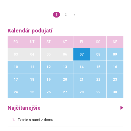
1
2
»
Kalendár podujatí
PO
UT
ST
ŠT
PI
SO
NE
03
04
05
06
07
08
09
10
11
12
13
14
15
16
17
18
19
20
21
22
23
24
25
26
27
28
29
30
Najčítanejšie
1.
Tvorte s nami z domu