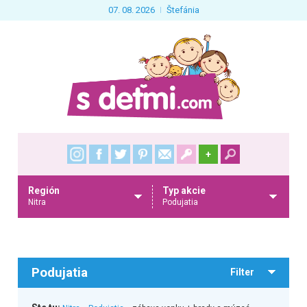
07. 08. 2026
Štefánia
+
Región
Typ akcie
Nitra
Podujatia
Podujatia
Filter