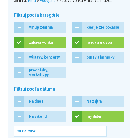
Ste tu:
Nitra
»
Podujatia
» zábava vonku + hrady a múzeá
Filtruj podľa kategórie
vstup zdarma
keď je zlé počasie
zábava vonku
hrady a múzeá
výstavy, koncerty
burzy a jarmoky
prednášky,
workshopy
Filtruj podľa dátumu
Na dnes
Na zajtra
Na víkend
Iný dátum