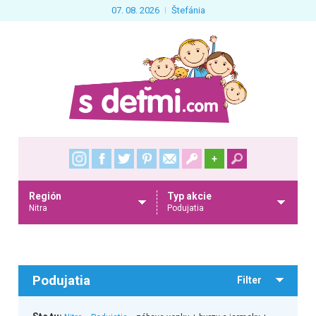
07. 08. 2026
Štefánia
+
Región
Typ akcie
Nitra
Podujatia
Podujatia
Filter