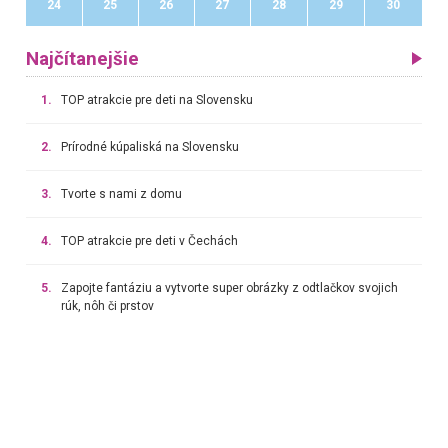
24
25
26
27
28
29
30
Najčítanejšie
1.
TOP atrakcie pre deti na Slovensku
2.
Prírodné kúpaliská na Slovensku
3.
Tvorte s nami z domu
4.
TOP atrakcie pre deti v Čechách
5.
Zapojte fantáziu a vytvorte super obrázky z odtlačkov svojich
rúk, nôh či prstov