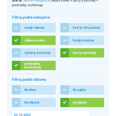
Ste tu:
Nitra
»
Podujatia
» zábava vonku + burzy a jarmoky +
prednášky, workshopy
Filtruj podľa kategórie
vstup zdarma
keď je zlé počasie
zábava vonku
hrady a múzeá
výstavy, koncerty
burzy a jarmoky
prednášky,
workshopy
Filtruj podľa dátumu
Na dnes
Na zajtra
Na víkend
Iný dátum