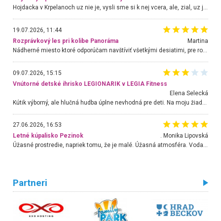
Hojdacka v Krpelanoch uz nie je, vysli sme si k nej vcera, ale, zial, uz je znicena. Ak sem planujete cestu len kvoli hojdacke, mozete si ju usetrit. Krasny vyhlad je tu vsak aj bez hojdacky :-)
19.07.2026, 11:44
Rozprávkový les pri kolibe Panoráma
Martina
Nádherné miesto ktoré odporúčam navštíviť všetkými desiatimi, pre rodiny s deťmi, dôchodcom... Proste a jednoducho ozaj rozprávkový les.. určite ešte prídeme. Odniesli sme si na pamiatku krásne tričká,
09.07.2026, 15:15
Vnútorné detské ihrisko LEGIONARIK v LEGIA Fitness
Elena Selecká
Kútik výborný, ale hlučná hudba úplne nevhodná pre deti. Na moju žiadosť o aspoň sušenie nereagovali.
27.06.2026, 16:53
Letné kúpalisko Pezinok
. Monika Lipovská
Úžasné prostredie, napriek tomu, že je malé. Úžasná atmosféra. Voda fantastická a nádherná. Ľudí je pomerne veľa, ale su mili a ohľaduplní. Je veľmi zaujímavé sledovať, ako dokážu spolu športovať cudzí ľudia a bez ohľadu na vek. Vládne tu pohoda. Vnuka neviem dostať z vody. Ďakujem za krásny deň . Urcite sa sem vrátim. Jediný problém je s parkovaním, ale aj ten sa mi podarilo vyriešiť. Monika Bratislava
Partneri