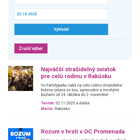
Zrušiť výber
Najväčší strašidelný sviatok
pre celú rodinu v Rakúsku
Vo Familyparku čaká na celú rodinu strašidelne
krásna oslava so šou, sprievodmi a mnohými
kúzlami od 24. októbra do 2. novembra!
Termín:
02.11.2025 a ďalšie
Mesto:
Rakúsko
Rozum v hrsti v OC Promenada