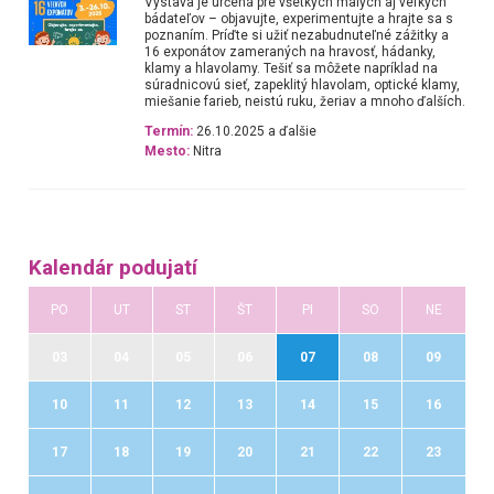
Výstava je určená pre všetkých malých aj veľkých
bádateľov – objavujte, experimentujte a hrajte sa s
poznaním. Príďte si užiť nezabudnuteľné zážitky a
16 exponátov zameraných na hravosť, hádanky,
klamy a hlavolamy. Tešiť sa môžete napríklad na
súradnicovú sieť, zapeklitý hlavolam, optické klamy,
miešanie farieb, neistú ruku, žeriav a mnoho ďalších.
Termín:
26.10.2025 a ďalšie
Mesto:
Nitra
Kalendár podujatí
PO
UT
ST
ŠT
PI
SO
NE
03
04
05
06
07
08
09
10
11
12
13
14
15
16
17
18
19
20
21
22
23