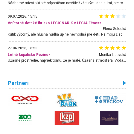
Nádherné miesto ktoré odporúčam navštíviť všetkými desiatimi, pre rodiny s deťmi, dôchodcom... Proste a jednoducho ozaj rozprávkový les.. určite ešte prídeme. Odniesli sme si na pamiatku krásne tričká,
09.07.2026, 15:15
Vnútorné detské ihrisko LEGIONARIK v LEGIA Fitness
Elena Selecká
Kútik výborný, ale hlučná hudba úplne nevhodná pre deti. Na moju žiadosť o aspoň sušenie nereagovali.
27.06.2026, 16:53
Letné kúpalisko Pezinok
. Monika Lipovská
Úžasné prostredie, napriek tomu, že je malé. Úžasná atmosféra. Voda fantastická a nádherná. Ľudí je pomerne veľa, ale su mili a ohľaduplní. Je veľmi zaujímavé sledovať, ako dokážu spolu športovať cudzí ľudia a bez ohľadu na vek. Vládne tu pohoda. Vnuka neviem dostať z vody. Ďakujem za krásny deň . Urcite sa sem vrátim. Jediný problém je s parkovaním, ale aj ten sa mi podarilo vyriešiť. Monika Bratislava
Partneri