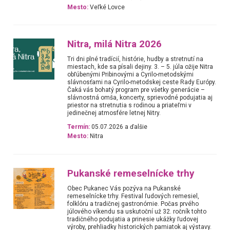
Mesto:
Veľké Lovce
Nitra, milá Nitra 2026
Tri dni plné tradícií, histórie, hudby a stretnutí na
miestach, kde sa písali dejiny. 3. – 5. júla ožije Nitra
obľúbenými Pribinovými a Cyrilo-metodskými
slávnosťami na Cyrilo-metodskej ceste Rady Európy.
Čaká vás bohatý program pre všetky generácie –
slávnostná omša, koncerty, sprievodné podujatia aj
priestor na stretnutia s rodinou a priateľmi v
jedinečnej atmosfére letnej Nitry.
Termín:
05.07.2026 a ďalšie
Mesto:
Nitra
Pukanské remeselnícke trhy
Obec Pukanec Vás pozýva na Pukanské
remeselnícke trhy. Festival ľudových remesiel,
folklóru a tradičnej gastronómie. Počas prvého
júlového víkendu sa uskutoční už 32. ročník tohto
tradičného podujatia a prinesie ukážky ľudovej
výroby, prehliadky historických pamiatok aj výstavy.