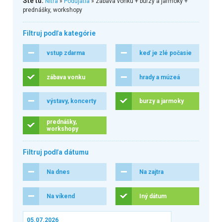
Ste tu:
Nitra
»
Podujatia
» zábava vonku + burzy a jarmoky +
prednášky, workshopy
Filtruj podľa kategórie
vstup zdarma
keď je zlé počasie
zábava vonku
hrady a múzeá
výstavy, koncerty
burzy a jarmoky
prednášky,
workshopy
Filtruj podľa dátumu
Na dnes
Na zajtra
Na víkend
Iný dátum