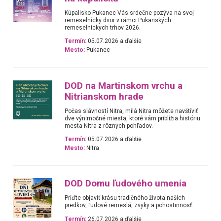
Kúpalisko Pukanec Vás srdečne pozýva na svoj
remeselnícky dvor v rámci Pukanských
remeselníckych trhov 2026.
Termín:
05.07.2026 a ďalšie
Mesto:
Pukanec
DOD na Martinskom vrchu a
Nitrianskom hrade
Počas slávností Nitra, milá Nitra môžete navštíviť
dve výnimočné miesta, ktoré vám priblížia históriu
mesta Nitra z rôznych pohľadov.
Termín:
05.07.2026 a ďalšie
Mesto:
Nitra
DOD Domu ľudového umenia
Príďte objaviť krásu tradičného života našich
predkov, ľudové remeslá, zvyky a pohostinnosť.
Termín:
26.07.2026 a ďalšie