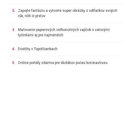
2.
Zapojte fantáziu a vytvorte super obrázky z odtlačkov svojich
rúk, nôh či prstov
3.
Maľovanie papierových veľkonočných vajíčok s vatovými
tyčinkami aj pre najmenších
4.
Dostihy v Topoľčiankach
5.
Online portály zdarma pre školákov počas koronavírusu