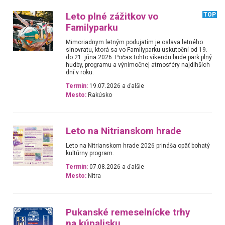
Leto plné zážitkov vo
TOP
Familyparku
Mimoriadnym letným podujatím je oslava letného
slnovratu, ktorá sa vo Familyparku uskutoční od 19.
do 21. júna 2026. Počas tohto víkendu bude park plný
hudby, programu a výnimočnej atmosféry najdlhších
dní v roku.
Termín:
19.07.2026 a ďalšie
Mesto:
Rakúsko
Leto na Nitrianskom hrade
Leto na Nitrianskom hrade 2026 prináša opäť bohatý
kultúrny program.
Termín:
07.08.2026 a ďalšie
Mesto:
Nitra
Pukanské remeselnícke trhy
na kúpalisku