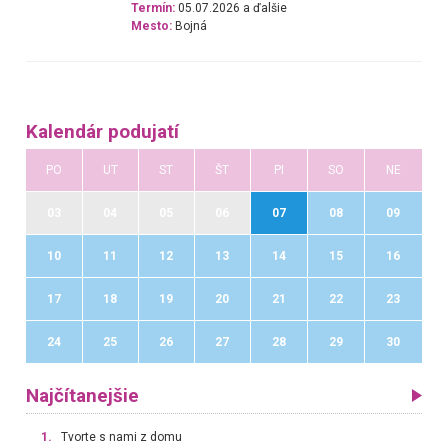
Termín:
05.07.2026 a ďalšie
Mesto:
Bojná
Kalendár podujatí
PO
UT
ST
ŠT
PI
SO
NE
03
04
05
06
07
08
09
10
11
12
13
14
15
16
17
18
19
20
21
22
23
24
25
26
27
28
29
30
Najčítanejšie
1.
Tvorte s nami z domu