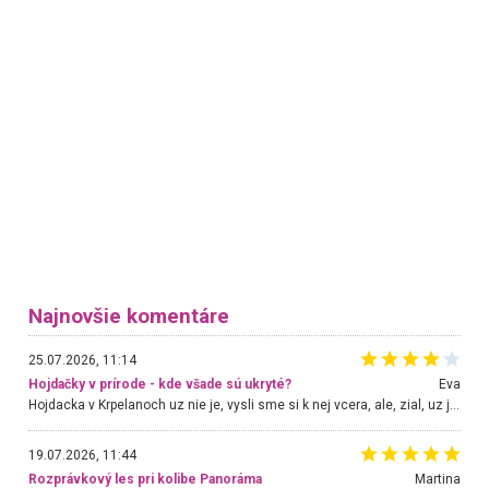
Najnovšie komentáre
25.07.2026, 11:14
Hojdačky v prírode - kde všade sú ukryté?
Eva
Hojdacka v Krpelanoch uz nie je, vysli sme si k nej vcera, ale, zial, uz je znicena. Ak sem planujete cestu len kvoli hojdacke, mozete si ju usetrit. Krasny vyhlad je tu vsak aj bez hojdacky :-)
19.07.2026, 11:44
Rozprávkový les pri kolibe Panoráma
Martina