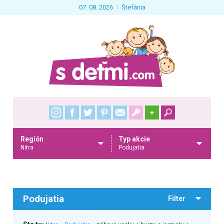
07. 08. 2026
Štefánia
+
Región
Typ akcie
Nitra
Podujatia
Podujatia
Filter