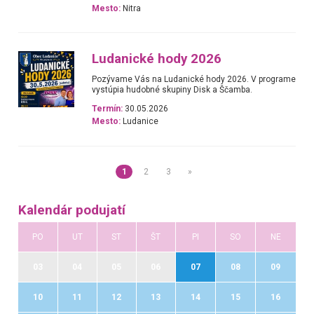
Mesto:
Nitra
Ludanické hody 2026
Pozývame Vás na Ludanické hody 2026. V programe
vystúpia hudobné skupiny Disk a Ščamba.
Termín:
30.05.2026
Mesto:
Ludanice
1
2
3
»
Kalendár podujatí
PO
UT
ST
ŠT
PI
SO
NE
03
04
05
06
07
08
09
10
11
12
13
14
15
16