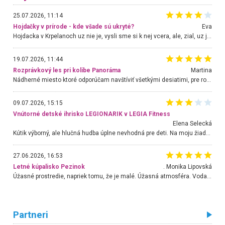
25.07.2026, 11:14
Hojdačky v prírode - kde všade sú ukryté?
Eva
Hojdacka v Krpelanoch uz nie je, vysli sme si k nej vcera, ale, zial, uz je znicena. Ak sem planujete cestu len kvoli hojdacke, mozete si ju usetrit. Krasny vyhlad je tu vsak aj bez hojdacky :-)
19.07.2026, 11:44
Rozprávkový les pri kolibe Panoráma
Martina
Nádherné miesto ktoré odporúčam navštíviť všetkými desiatimi, pre rodiny s deťmi, dôchodcom... Proste a jednoducho ozaj rozprávkový les.. určite ešte prídeme. Odniesli sme si na pamiatku krásne tričká,
09.07.2026, 15:15
Vnútorné detské ihrisko LEGIONARIK v LEGIA Fitness
Elena Selecká
Kútik výborný, ale hlučná hudba úplne nevhodná pre deti. Na moju žiadosť o aspoň sušenie nereagovali.
27.06.2026, 16:53
Letné kúpalisko Pezinok
. Monika Lipovská
Úžasné prostredie, napriek tomu, že je malé. Úžasná atmosféra. Voda fantastická a nádherná. Ľudí je pomerne veľa, ale su mili a ohľaduplní. Je veľmi zaujímavé sledovať, ako dokážu spolu športovať cudzí ľudia a bez ohľadu na vek. Vládne tu pohoda. Vnuka neviem dostať z vody. Ďakujem za krásny deň . Urcite sa sem vrátim. Jediný problém je s parkovaním, ale aj ten sa mi podarilo vyriešiť. Monika Bratislava
Partneri