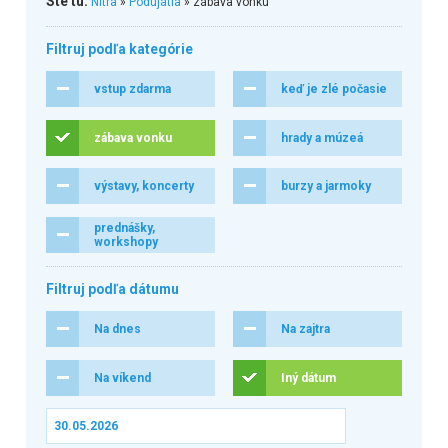
Ste tu:
Nitra
»
Podujatia
» zábava vonku
Filtruj podľa kategórie
vstup zdarma
keď je zlé počasie
zábava vonku
hrady a múzeá
výstavy, koncerty
burzy a jarmoky
prednášky,
workshopy
Filtruj podľa dátumu
Na dnes
Na zajtra
Na víkend
Iný dátum