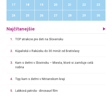
17
18
19
20
21
22
23
24
25
26
27
28
29
30
Najčítanejšie
1.
TOP atrakcie pre deti na Slovensku
2.
Kúpaliská v Rakúsku do 30 minút od Bratislavy
3.
Kam s deťmi v Slovinsku – Miesta, ktoré si zamiluje celá
rodina
4.
Tipy kam s deťmi v Nitrianskom kraji
5.
Labková patrola - dinosaurí film