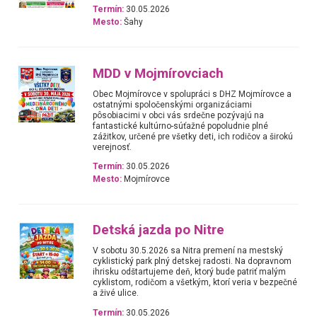
Termín:
30.05.2026
Mesto:
Šahy
MDD v Mojmírovciach
Obec Mojmírovce v spolupráci s DHZ Mojmírovce a
ostatnými spoločenskými organizáciami
pôsobiacimi v obci vás srdečne pozývajú na
fantastické kultúrno-súťažné popoludnie plné
zážitkov, určené pre všetky deti, ich rodičov a širokú
verejnosť.
Termín:
30.05.2026
Mesto:
Mojmírovce
Detská jazda po Nitre
V sobotu 30.5.2026 sa Nitra premení na mestský
cyklistický park plný detskej radosti. Na dopravnom
ihrisku odštartujeme deň, ktorý bude patriť malým
cyklistom, rodičom a všetkým, ktorí veria v bezpečné
a živé ulice.
Termín:
30.05.2026