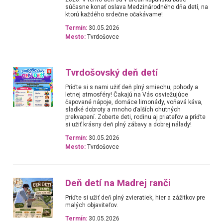
súčasne konať oslava Medzinárodného dňa detí, na
ktorú každého srdečne očakávame!
Termín:
30.05.2026
Mesto:
Tvrdošovce
Tvrdošovský deň detí
Príďte si s nami užiť deň plný smiechu, pohody a
letnej atmosféry! Čakajú na Vás osviežujúce
čapované nápoje, domáce limonády, voňavá káva,
sladké dobroty a mnoho ďalších chutných
prekvapení. Zoberte deti, rodinu aj priateľov a príďte
si užiť krásny deň plný zábavy a dobrej nálady!
Termín:
30.05.2026
Mesto:
Tvrdošovce
Deň detí na Madrej ranči
Príďte si užiť deň plný zvieratiek, hier a zážitkov pre
malých objaviteľov.
Termín:
30.05.2026