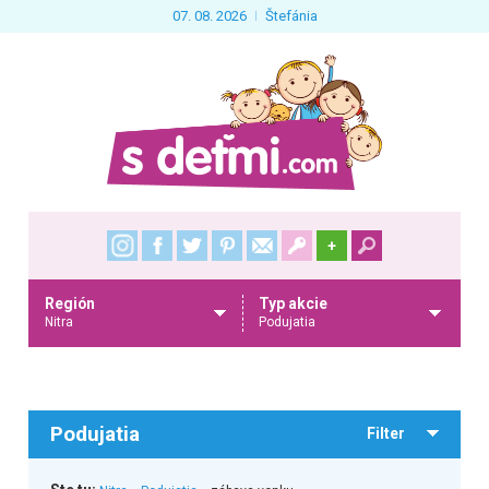
07. 08. 2026
Štefánia
+
Región
Typ akcie
Nitra
Podujatia
Podujatia
Filter