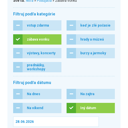
Ste tu:
Nitra
»
Podujatia
» zábava vonku
Filtruj podľa kategórie
vstup zdarma
keď je zlé počasie
zábava vonku
hrady a múzeá
výstavy, koncerty
burzy a jarmoky
prednášky,
workshopy
Filtruj podľa dátumu
Na dnes
Na zajtra
Na víkend
Iný dátum