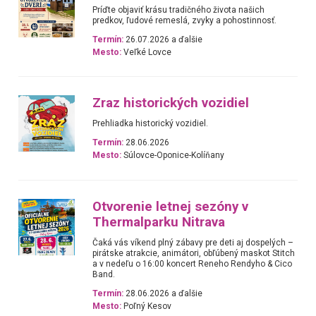
Príďte objaviť krásu tradičného života našich
predkov, ľudové remeslá, zvyky a pohostinnosť.
Termín:
26.07.2026 a ďalšie
Mesto:
Veľké Lovce
Zraz historických vozidiel
Prehliadka historický vozidiel.
Termín:
28.06.2026
Mesto:
Súlovce-Oponice-Kolíňany
Otvorenie letnej sezóny v
Thermalparku Nitrava
Čaká vás víkend plný zábavy pre deti aj dospelých –
pirátske atrakcie, animátori, obľúbený maskot Stitch
a v nedeľu o 16:00 koncert Reneho Rendyho & Cico
Band.
Termín:
28.06.2026 a ďalšie
Mesto:
Poľný Kesov