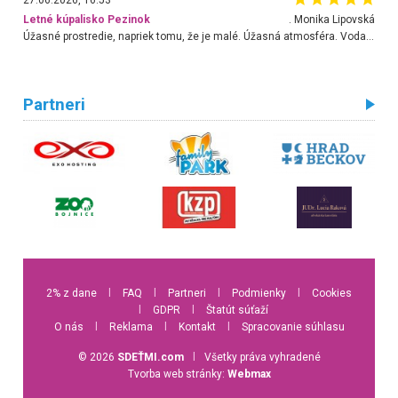
27.06.2026, 16:53
Letné kúpalisko Pezinok
. Monika Lipovská
Úžasné prostredie, napriek tomu, že je malé. Úžasná atmosféra. Voda fantastická a nádherná. Ľudí je pomerne veľa, ale su mili a ohľaduplní. Je veľmi zaujímavé sledovať, ako dokážu spolu športovať cudzí ľudia a bez ohľadu na vek. Vládne tu pohoda. Vnuka neviem dostať z vody. Ďakujem za krásny deň . Urcite sa sem vrátim. Jediný problém je s parkovaním, ale aj ten sa mi podarilo vyriešiť. Monika Bratislava
Partneri
2% z dane
l
FAQ
l
Partneri
l
Podmienky
l
Cookies
l
GDPR
l
Štatút súťaží
O nás
l
Reklama
l
Kontakt
l
Spracovanie súhlasu
© 2026
SDEŤMI.com
l
Všetky práva vyhradené
Tvorba web stránky:
Webmax