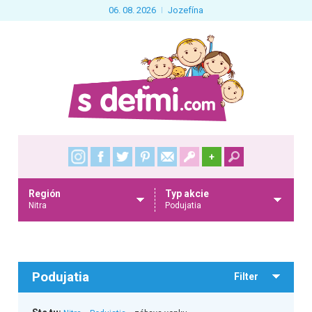
06. 08. 2026
Jozefína
+
Región
Typ akcie
Nitra
Podujatia
Podujatia
Filter