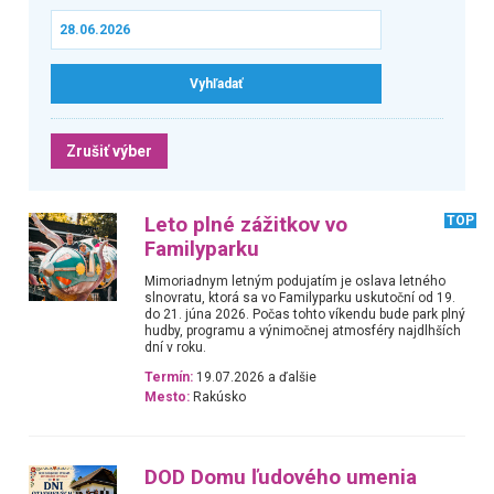
Zrušiť výber
Leto plné zážitkov vo
TOP
Familyparku
Mimoriadnym letným podujatím je oslava letného
slnovratu, ktorá sa vo Familyparku uskutoční od 19.
do 21. júna 2026. Počas tohto víkendu bude park plný
hudby, programu a výnimočnej atmosféry najdlhších
dní v roku.
Termín:
19.07.2026 a ďalšie
Mesto:
Rakúsko
DOD Domu ľudového umenia