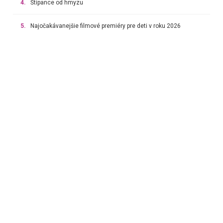
4.
Štípance od hmyzu
5.
Najočakávanejšie filmové premiéry pre deti v roku 2026