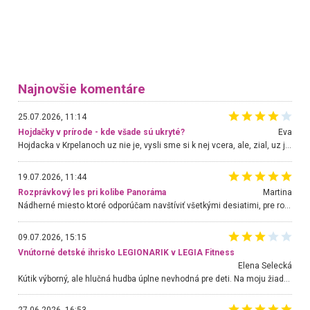
Najnovšie komentáre
25.07.2026, 11:14
Hojdačky v prírode - kde všade sú ukryté?
Eva
Hojdacka v Krpelanoch uz nie je, vysli sme si k nej vcera, ale, zial, uz je znicena. Ak sem planujete cestu len kvoli hojdacke, mozete si ju usetrit. Krasny vyhlad je tu vsak aj bez hojdacky :-)
19.07.2026, 11:44
Rozprávkový les pri kolibe Panoráma
Martina
Nádherné miesto ktoré odporúčam navštíviť všetkými desiatimi, pre rodiny s deťmi, dôchodcom... Proste a jednoducho ozaj rozprávkový les.. určite ešte prídeme. Odniesli sme si na pamiatku krásne tričká,
09.07.2026, 15:15
Vnútorné detské ihrisko LEGIONARIK v LEGIA Fitness
Elena Selecká
Kútik výborný, ale hlučná hudba úplne nevhodná pre deti. Na moju žiadosť o aspoň sušenie nereagovali.