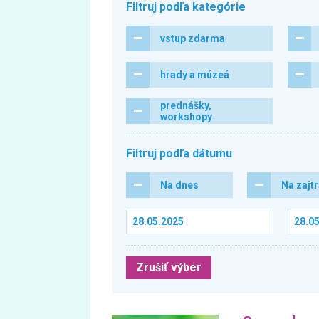
Filtruj podľa kategórie
vstup zdarma
hrady a múzeá
prednášky,
workshopy
Filtruj podľa dátumu
Na dnes
Na zajt
Zrušiť výber