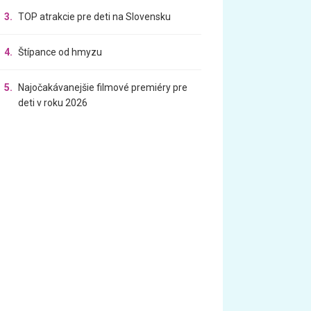
3.
TOP atrakcie pre deti na Slovensku
4.
Štípance od hmyzu
5.
Najočakávanejšie filmové premiéry pre
deti v roku 2026