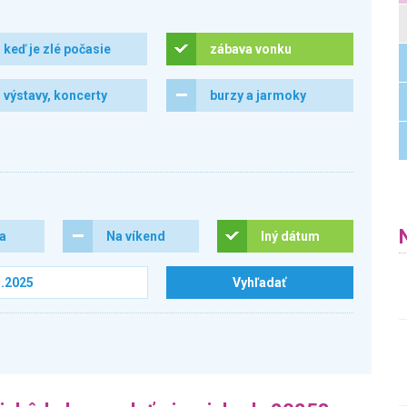
keď je zlé počasie
zábava vonku
výstavy, koncerty
burzy a jarmoky
ra
Na víkend
Iný dátum