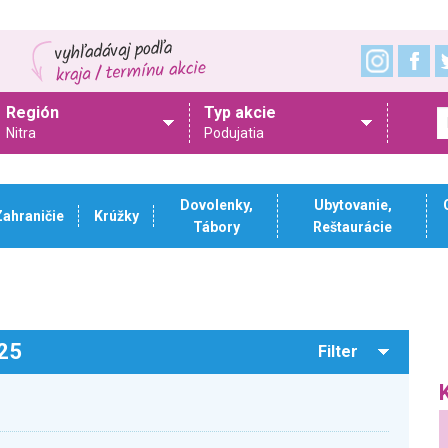
Región
Typ akcie
Nitra
Podujatia
Dovolenky,
Ubytovanie,
Zahraničie
Krúžky
Tábory
Reštaurácie
025
Filter