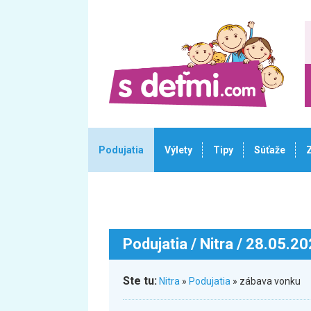
Podujatia
Výlety
Tipy
Súťaže
Podujatia
/ Nitra / 28.05.2
Ste tu:
Nitra
»
Podujatia
» zábava vonku