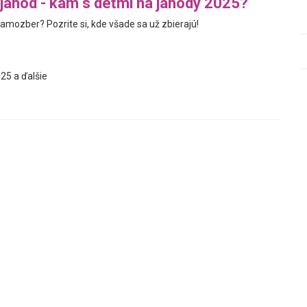
ahôd - kam s deťmi na jahody 2025?
amozber? Pozrite si, kde všade sa už zbierajú!
25 a ďalšie