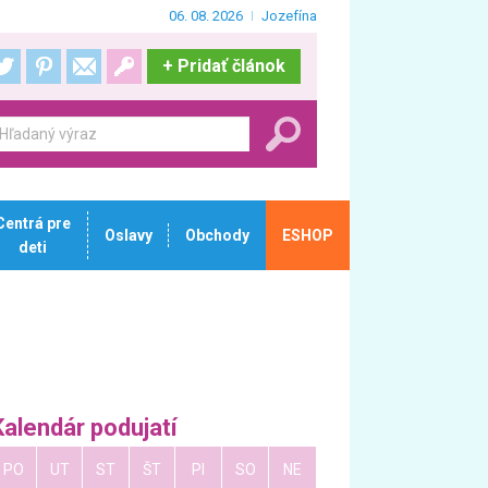
06. 08. 2026
Jozefína
+
Pridať článok
Centrá pre
Oslavy
Obchody
ESHOP
deti
Kalendár podujatí
PO
UT
ST
ŠT
PI
SO
NE