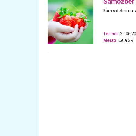
Samozber j
Kam s deťmi na s
Termín:
29.06.20
Mesto:
Celá SR