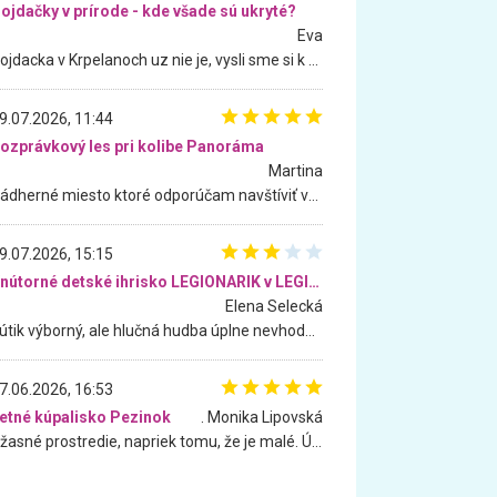
ojdačky v prírode - kde všade sú ukryté?
Eva
Hojdacka v Krpelanoch uz nie je, vysli sme si k nej vcera, ale, zial, uz je znicena. Ak sem planujete cestu len kvoli hojdacke, mozete si ju usetrit. Krasny vyhlad je tu vsak aj bez hojdacky :-)
9.07.2026, 11:44
ozprávkový les pri kolibe Panoráma
Martina
Nádherné miesto ktoré odporúčam navštíviť všetkými desiatimi, pre rodiny s deťmi, dôchodcom... Proste a jednoducho ozaj rozprávkový les.. určite ešte prídeme. Odniesli sme si na pamiatku krásne tričká,
9.07.2026, 15:15
Vnútorné detské ihrisko LEGIONARIK v LEGIA Fitness
Elena Selecká
Kútik výborný, ale hlučná hudba úplne nevhodná pre deti. Na moju žiadosť o aspoň sušenie nereagovali.
7.06.2026, 16:53
etné kúpalisko Pezinok
. Monika Lipovská
Úžasné prostredie, napriek tomu, že je malé. Úžasná atmosféra. Voda fantastická a nádherná. Ľudí je pomerne veľa, ale su mili a ohľaduplní. Je veľmi zaujímavé sledovať, ako dokážu spolu športovať cudzí ľudia a bez ohľadu na vek. Vládne tu pohoda. Vnuka neviem dostať z vody. Ďakujem za krásny deň . Urcite sa sem vrátim. Jediný problém je s parkovaním, ale aj ten sa mi podarilo vyriešiť. Monika Bratislava