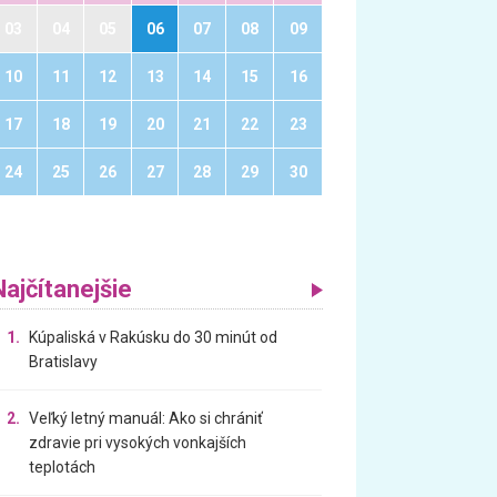
03
04
05
06
07
08
09
10
11
12
13
14
15
16
17
18
19
20
21
22
23
24
25
26
27
28
29
30
Najčítanejšie
1.
Kúpaliská v Rakúsku do 30 minút od
Bratislavy
2.
Veľký letný manuál: Ako si chrániť
zdravie pri vysokých vonkajších
teplotách