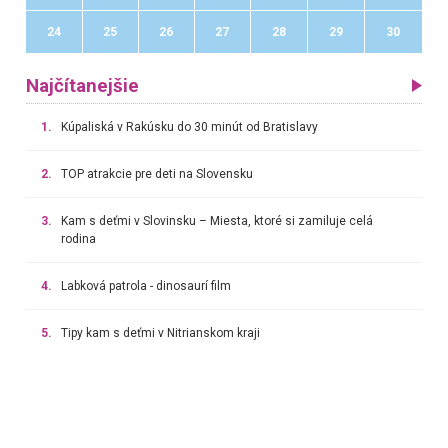
24
25
26
27
28
29
30
Najčítanejšie
1.
Kúpaliská v Rakúsku do 30 minút od Bratislavy
2.
TOP atrakcie pre deti na Slovensku
3.
Kam s deťmi v Slovinsku – Miesta, ktoré si zamiluje celá
rodina
4.
Labková patrola - dinosaurí film
5.
Tipy kam s deťmi v Nitrianskom kraji