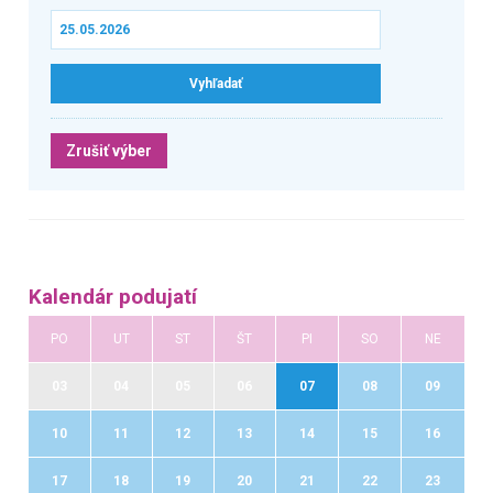
Zrušiť výber
Kalendár podujatí
PO
UT
ST
ŠT
PI
SO
NE
03
04
05
06
07
08
09
10
11
12
13
14
15
16
17
18
19
20
21
22
23