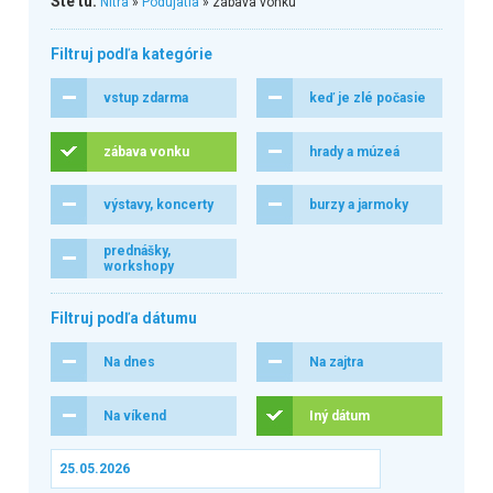
Ste tu:
Nitra
»
Podujatia
» zábava vonku
Filtruj podľa kategórie
vstup zdarma
keď je zlé počasie
zábava vonku
hrady a múzeá
výstavy, koncerty
burzy a jarmoky
prednášky,
workshopy
Filtruj podľa dátumu
Na dnes
Na zajtra
Na víkend
Iný dátum