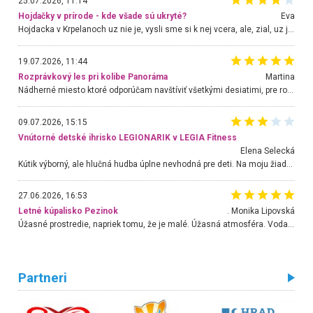
25.07.2026, 11:14
Hojdačky v prírode - kde všade sú ukryté?
Eva
Hojdacka v Krpelanoch uz nie je, vysli sme si k nej vcera, ale, zial, uz je znicena. Ak sem planujete cestu len kvoli hojdacke, mozete si ju usetrit. Krasny vyhlad je tu vsak aj bez hojdacky :-)
19.07.2026, 11:44
Rozprávkový les pri kolibe Panoráma
Martina
Nádherné miesto ktoré odporúčam navštíviť všetkými desiatimi, pre rodiny s deťmi, dôchodcom... Proste a jednoducho ozaj rozprávkový les.. určite ešte prídeme. Odniesli sme si na pamiatku krásne tričká,
09.07.2026, 15:15
Vnútorné detské ihrisko LEGIONARIK v LEGIA Fitness
Elena Selecká
Kútik výborný, ale hlučná hudba úplne nevhodná pre deti. Na moju žiadosť o aspoň sušenie nereagovali.
27.06.2026, 16:53
Letné kúpalisko Pezinok
. Monika Lipovská
Úžasné prostredie, napriek tomu, že je malé. Úžasná atmosféra. Voda fantastická a nádherná. Ľudí je pomerne veľa, ale su mili a ohľaduplní. Je veľmi zaujímavé sledovať, ako dokážu spolu športovať cudzí ľudia a bez ohľadu na vek. Vládne tu pohoda. Vnuka neviem dostať z vody. Ďakujem za krásny deň . Urcite sa sem vrátim. Jediný problém je s parkovaním, ale aj ten sa mi podarilo vyriešiť. Monika Bratislava
Partneri