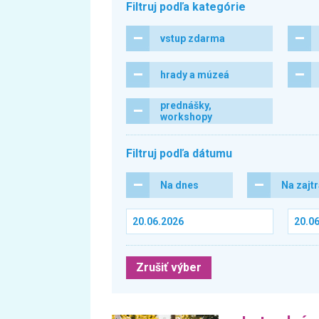
Filtruj podľa kategórie
vstup zdarma
hrady a múzeá
prednášky,
workshopy
Filtruj podľa dátumu
Na dnes
Na zajt
Zrušiť výber