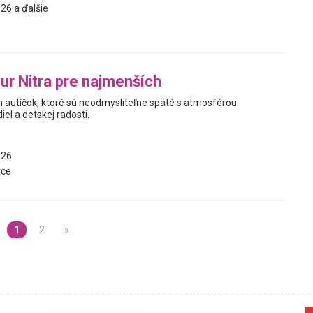
26 a ďalšie
ur Nitra pre najmenších
h autíčok, ktoré sú neodmysliteľne späté s atmosférou
iel a detskej radosti.
026
vce
1
2
»