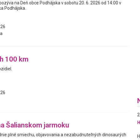
ozýva na Deň obce Podhájska v sobotu 20. 6. 2026 od 14:00 v
ka Podhájska.
026
a
ch 100 km
zidiel.
026
2
H
na Šalianskom jarmoku
nie plné smiechu, objavovania a nezabudnuteľných dinosaurých