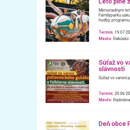
Leto plné 
Mimoriadnym letn
Familyparku usku
hudby, programu 
Termín:
19.07.20
Mesto:
Rakúsko
Súťaž vo v
slávnosti
Súťaž vo varení p
Termín:
20.06.2
Mesto:
Radošin
Deň obce 