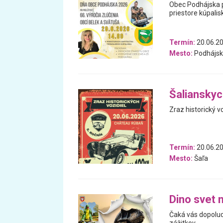
Obec Podhájska p
priestore kúpalis
Termín:
20.06.2
Mesto:
Podhájsk
Šaliansky
Zraz historický vo
Termín:
20.06.2
Mesto:
Šaľa
Dino svet 
Čaká vás dopolud