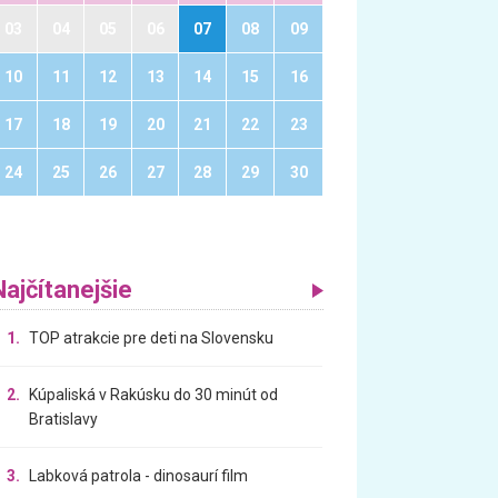
03
04
05
06
07
08
09
10
11
12
13
14
15
16
17
18
19
20
21
22
23
24
25
26
27
28
29
30
Najčítanejšie
1.
TOP atrakcie pre deti na Slovensku
2.
Kúpaliská v Rakúsku do 30 minút od
Bratislavy
3.
Labková patrola - dinosaurí film