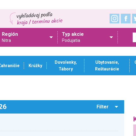
Región
Typ akcie
Nitra
Podujatia
Dovolenky,
Ubytovanie,
Zahraničie
Krúžky
Tábory
Reštaurácie
026
Filter