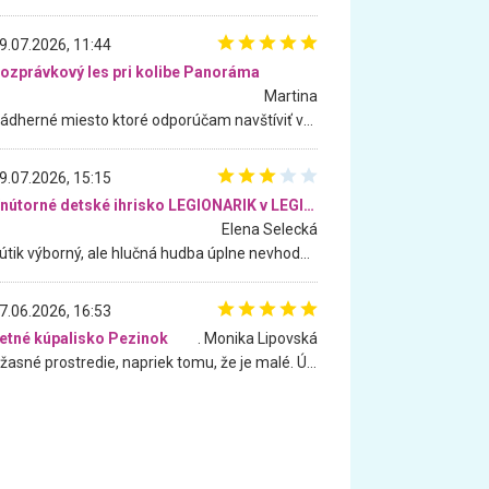
9.07.2026, 11:44
ozprávkový les pri kolibe Panoráma
Martina
Nádherné miesto ktoré odporúčam navštíviť všetkými desiatimi, pre rodiny s deťmi, dôchodcom... Proste a jednoducho ozaj rozprávkový les.. určite ešte prídeme. Odniesli sme si na pamiatku krásne tričká,
9.07.2026, 15:15
Vnútorné detské ihrisko LEGIONARIK v LEGIA Fitness
Elena Selecká
Kútik výborný, ale hlučná hudba úplne nevhodná pre deti. Na moju žiadosť o aspoň sušenie nereagovali.
7.06.2026, 16:53
etné kúpalisko Pezinok
. Monika Lipovská
Úžasné prostredie, napriek tomu, že je malé. Úžasná atmosféra. Voda fantastická a nádherná. Ľudí je pomerne veľa, ale su mili a ohľaduplní. Je veľmi zaujímavé sledovať, ako dokážu spolu športovať cudzí ľudia a bez ohľadu na vek. Vládne tu pohoda. Vnuka neviem dostať z vody. Ďakujem za krásny deň . Urcite sa sem vrátim. Jediný problém je s parkovaním, ale aj ten sa mi podarilo vyriešiť. Monika Bratislava