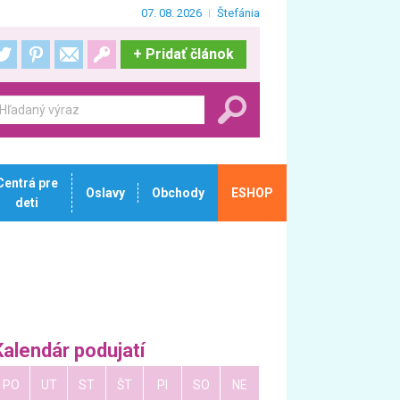
07. 08. 2026
Štefánia
+
Pridať článok
Centrá pre
Oslavy
Obchody
ESHOP
deti
Kalendár podujatí
PO
UT
ST
ŠT
PI
SO
NE