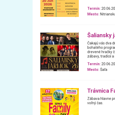
Termín:
20.06.2
Mesto:
Nitriansk
Šaliansky 
Čakajú vás dva dn
bohatého programu
drevené hračky či
zábavy, tradícií 
Termín:
20.06.20
Mesto:
Šaľa
Trávnica F
Zábava hlavne pre
voľný čas.