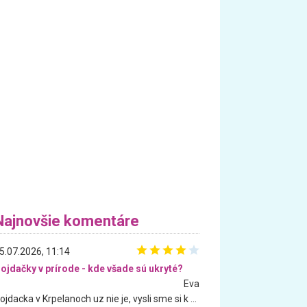
Najnovšie komentáre
5.07.2026, 11:14
ojdačky v prírode - kde všade sú ukryté?
Eva
Hojdacka v Krpelanoch uz nie je, vysli sme si k nej vcera, ale, zial, uz je znicena. Ak sem planujete cestu len kvoli hojdacke, mozete si ju usetrit. Krasny vyhlad je tu vsak aj bez hojdacky :-)