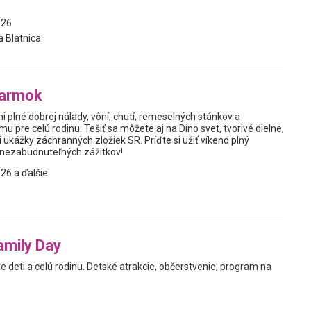
026
a Blatnica
jarmok
i plné dobrej nálady, vôní, chutí, remeselných stánkov a
 pre celú rodinu. Tešiť sa môžete aj na Dino svet, tvorivé dielne,
 ukážky záchranných zložiek SR. Príďte si užiť víkend plný
a nezabudnuteľných zážitkov!
26 a ďalšie
amily Day
 deti a celú rodinu. Detské atrakcie, občerstvenie, program na