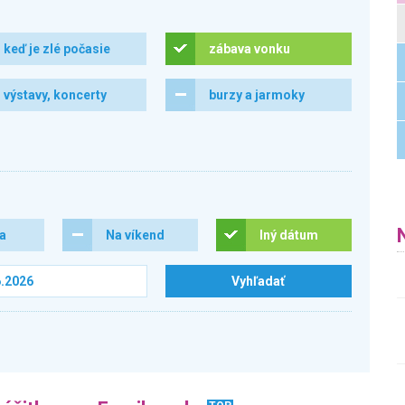
keď je zlé počasie
zábava vonku
výstavy, koncerty
burzy a jarmoky
ra
Na víkend
Iný dátum