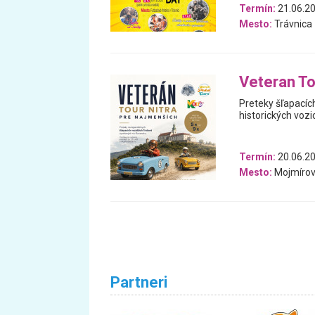
Termín:
21.06.20
Mesto:
Trávnica
Veteran To
Preteky šľapacíc
historických vozid
Termín:
20.06.2
Mesto:
Mojmíro
Partneri