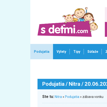
Podujatia
Výlety
Tipy
Súťaže
Podujatia
/ Nitra / 20.06.2
Ste tu:
Nitra
»
Podujatia
» zábava vonku