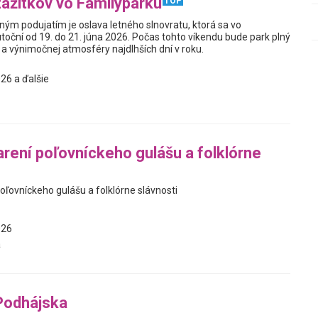
zážitkov vo Familyparku
TOP
ým podujatím je oslava letného slnovratu, ktorá sa vo
toční od 19. do 21. júna 2026. Počas tohto víkendu bude park plný
a výnimočnej atmosféry najdlhších dní v roku.
26 a ďalšie
arení poľovníckeho gulášu a folklórne
oľovníckeho gulášu a folklórne slávnosti
026
a
Podhájska