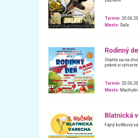
zážitkov.
Termín:
20.06.2
Mesto:
Šaľa
Rodinný de
Staňte sa na chví
pekné si vytvorte
Termín:
20.06.2
Mesto:
Machulin
Blatnická 
Fajný kotlíkový sa