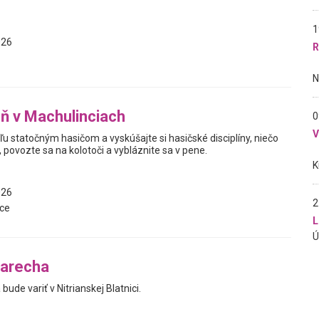
1
026
R
ň v Machulinciach
0
ľu statočným hasičom a vyskúšajte si hasičské disciplíny, niečo
, povozte sa na kolotoči a vybláznite sa v pene.
026
2
ce
L
varecha
 bude variť v Nitrianskej Blatnici.