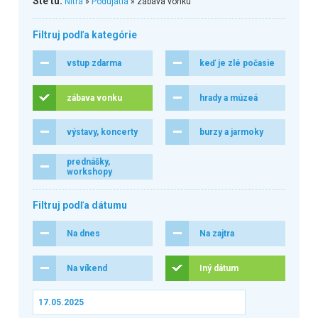
Ste tu:
Nitra
»
Podujatia
» zábava vonku
Filtruj podľa kategórie
vstup zdarma
keď je zlé počasie
zábava vonku
hrady a múzeá
výstavy, koncerty
burzy a jarmoky
prednášky,
workshopy
Filtruj podľa dátumu
Na dnes
Na zajtra
Na víkend
Iný dátum