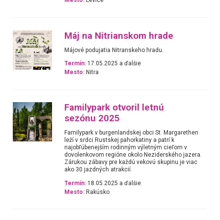
Mesto:
Levice
Máj na Nitrianskom hrade
Májové podujatia Nitranskeho hradu.
Termín:
17.05.2025 a ďalšie
Mesto:
Nitra
Familypark otvoril letnú
sezónu 2025
Familypark v burgenlandskej obci St. Margarethen
leží v srdci Rustskej pahorkatiny a patrí k
najobľúbenejším rodinným výletným cieľom v
dovolenkovom regióne okolo Neziderského jazera.
Zárukou zábavy pre každú vekovú skupinu je viac
ako 30 jazdných atrakcií.
Termín:
18.05.2025 a ďalšie
Mesto:
Rakúsko