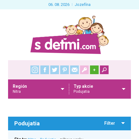
06. 08. 2026
Jozefína
+
Región
Typ akcie
Nitra
Podujatia
Podujatia
Filter