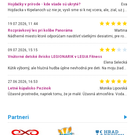
Hojdačky v prírode - kde všade sú ukryté?
Eva
Hojdacka v Krpelanoch uz nie je, vysli sme si k nej vcera, ale, zial, uz je znicena. Ak sem planujete cestu len kvoli hojdacke, mozete si ju usetrit. Krasny vyhlad je tu vsak aj bez hojdacky :-)
19.07.2026, 11:44
Rozprávkový les pri kolibe Panoráma
Martina
Nádherné miesto ktoré odporúčam navštíviť všetkými desiatimi, pre rodiny s deťmi, dôchodcom... Proste a jednoducho ozaj rozprávkový les.. určite ešte prídeme. Odniesli sme si na pamiatku krásne tričká,
09.07.2026, 15:15
Vnútorné detské ihrisko LEGIONARIK v LEGIA Fitness
Elena Selecká
Kútik výborný, ale hlučná hudba úplne nevhodná pre deti. Na moju žiadosť o aspoň sušenie nereagovali.
27.06.2026, 16:53
Letné kúpalisko Pezinok
. Monika Lipovská
Úžasné prostredie, napriek tomu, že je malé. Úžasná atmosféra. Voda fantastická a nádherná. Ľudí je pomerne veľa, ale su mili a ohľaduplní. Je veľmi zaujímavé sledovať, ako dokážu spolu športovať cudzí ľudia a bez ohľadu na vek. Vládne tu pohoda. Vnuka neviem dostať z vody. Ďakujem za krásny deň . Urcite sa sem vrátim. Jediný problém je s parkovaním, ale aj ten sa mi podarilo vyriešiť. Monika Bratislava
Partneri