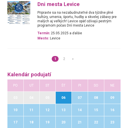
Dni mesta Levice
Pripravte sa na nezabudnuteľné dva týždne plné
kultúry, umenia, športu, hudby a skvelej zábavy pre
malých aj veľkých! Levice opäť ožívajú pestrým
programom počas Dní mesta Levice
Termín:
25.05.2025 a ďalšie
Mesto:
Levice
1
2
»
Kalendár podujatí
PO
UT
ST
ŠT
PI
SO
NE
03
04
05
06
07
08
09
10
11
12
13
14
15
16
17
18
19
20
21
22
23