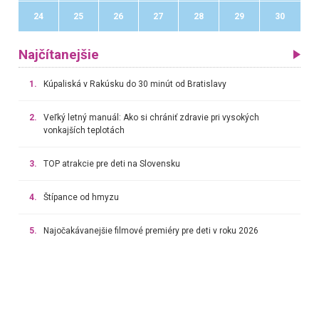
24
25
26
27
28
29
30
Najčítanejšie
1.
Kúpaliská v Rakúsku do 30 minút od Bratislavy
2.
Veľký letný manuál: Ako si chrániť zdravie pri vysokých
vonkajších teplotách
3.
TOP atrakcie pre deti na Slovensku
4.
Štípance od hmyzu
5.
Najočakávanejšie filmové premiéry pre deti v roku 2026