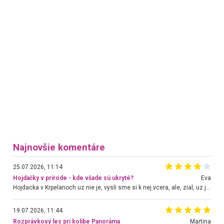
Najnovšie komentáre
25.07.2026, 11:14
Hojdačky v prírode - kde všade sú ukryté?
Eva
Hojdacka v Krpelanoch uz nie je, vysli sme si k nej vcera, ale, zial, uz je znicena. Ak sem planujete cestu len kvoli hojdacke, mozete si ju usetrit. Krasny vyhlad je tu vsak aj bez hojdacky :-)
19.07.2026, 11:44
Rozprávkový les pri kolibe Panoráma
Martina