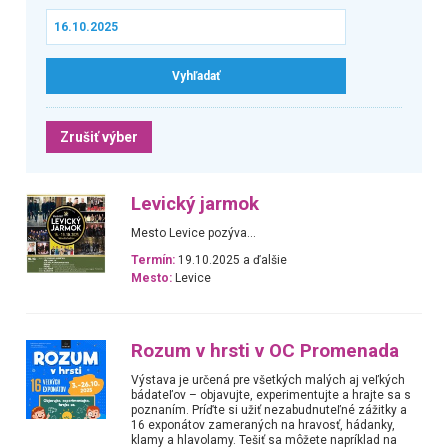
Zrušiť výber
Levický jarmok
Mesto Levice pozýva...
Termín:
19.10.2025 a ďalšie
Mesto:
Levice
Rozum v hrsti v OC Promenada
Výstava je určená pre všetkých malých aj veľkých
bádateľov – objavujte, experimentujte a hrajte sa s
poznaním. Príďte si užiť nezabudnuteľné zážitky a
16 exponátov zameraných na hravosť, hádanky,
klamy a hlavolamy. Tešiť sa môžete napríklad na