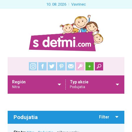
10. 08. 2026
Vavrinec
+
Región
Typ akcie
Nitra
Podujatia
Podujatia
Filter