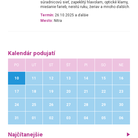
súradnicovú sieť, zapeklitý hlavolam, optické klamy,
miešanie farieb, neistú ruku, žeriav a mnoho ďalších.
Termín:
26.10.2025 a ďalšie
Mesto:
Nitra
Kalendár podujatí
PO
UT
ST
ŠT
PI
SO
NE
10
11
12
13
14
15
16
17
18
19
20
21
22
23
24
25
26
27
28
29
30
31
01
02
03
04
05
06
Najčítanejšie