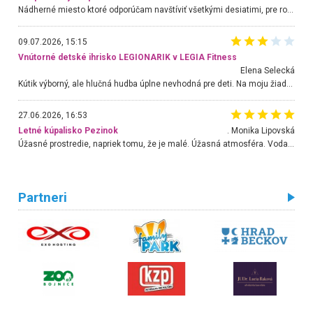
Nádherné miesto ktoré odporúčam navštíviť všetkými desiatimi, pre rodiny s deťmi, dôchodcom... Proste a jednoducho ozaj rozprávkový les.. určite ešte prídeme. Odniesli sme si na pamiatku krásne tričká,
09.07.2026, 15:15
Vnútorné detské ihrisko LEGIONARIK v LEGIA Fitness
Elena Selecká
Kútik výborný, ale hlučná hudba úplne nevhodná pre deti. Na moju žiadosť o aspoň sušenie nereagovali.
27.06.2026, 16:53
Letné kúpalisko Pezinok
. Monika Lipovská
Úžasné prostredie, napriek tomu, že je malé. Úžasná atmosféra. Voda fantastická a nádherná. Ľudí je pomerne veľa, ale su mili a ohľaduplní. Je veľmi zaujímavé sledovať, ako dokážu spolu športovať cudzí ľudia a bez ohľadu na vek. Vládne tu pohoda. Vnuka neviem dostať z vody. Ďakujem za krásny deň . Urcite sa sem vrátim. Jediný problém je s parkovaním, ale aj ten sa mi podarilo vyriešiť. Monika Bratislava
Partneri