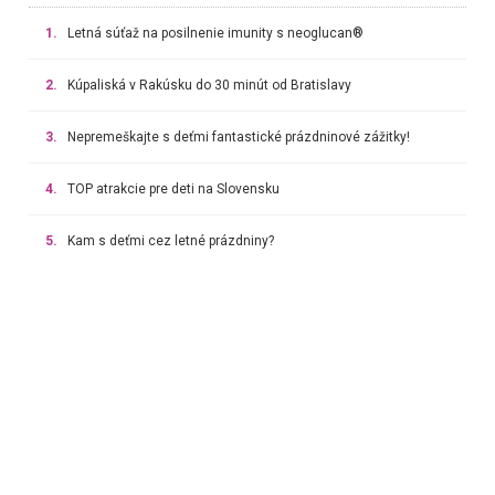
1.
Letná súťaž na posilnenie imunity s neoglucan®
2.
Kúpaliská v Rakúsku do 30 minút od Bratislavy
3.
Nepremeškajte s deťmi fantastické prázdninové zážitky!
4.
TOP atrakcie pre deti na Slovensku
5.
Kam s deťmi cez letné prázdniny?