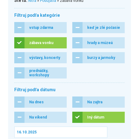
Ste tu:
Nitra
»
Podujatia
» zábava vonku
Filtruj podľa kategórie
vstup zdarma
keď je zlé počasie
zábava vonku
hrady a múzeá
výstavy, koncerty
burzy a jarmoky
prednášky,
workshopy
Filtruj podľa dátumu
Na dnes
Na zajtra
Na víkend
Iný dátum