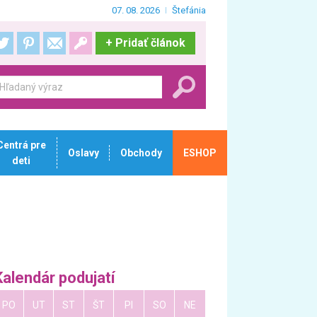
07. 08. 2026
Štefánia
+
Pridať článok
Centrá pre
Oslavy
Obchody
ESHOP
deti
Kalendár podujatí
PO
UT
ST
ŠT
PI
SO
NE