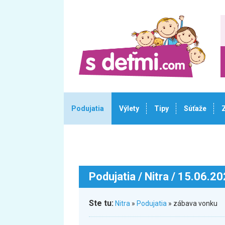
Podujatia
Výlety
Tipy
Súťaže
Podujatia
/ Nitra / 15.06.2
Ste tu:
Nitra
»
Podujatia
» zábava vonku