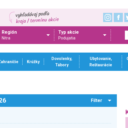
Región
Typ akcie
Nitra
Podujatia
Dovolenky,
Ubytovanie,
Zahraničie
Krúžky
Tábory
Reštaurácie
026
Filter