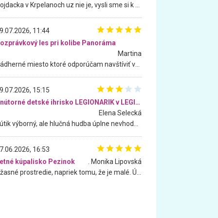
Hojdacka v Krpelanoch uz nie je, vysli sme si k nej vcera, ale, zial, uz je znicena. Ak sem planujete cestu len kvoli hojdacke, mozete si ju usetrit. Krasny vyhlad je tu vsak aj bez hojdacky :-)
9.07.2026, 11:44
ozprávkový les pri kolibe Panoráma
Martina
Nádherné miesto ktoré odporúčam navštíviť všetkými desiatimi, pre rodiny s deťmi, dôchodcom... Proste a jednoducho ozaj rozprávkový les.. určite ešte prídeme. Odniesli sme si na pamiatku krásne tričká,
9.07.2026, 15:15
Vnútorné detské ihrisko LEGIONARIK v LEGIA Fitness
Elena Selecká
Kútik výborný, ale hlučná hudba úplne nevhodná pre deti. Na moju žiadosť o aspoň sušenie nereagovali.
7.06.2026, 16:53
etné kúpalisko Pezinok
. Monika Lipovská
Úžasné prostredie, napriek tomu, že je malé. Úžasná atmosféra. Voda fantastická a nádherná. Ľudí je pomerne veľa, ale su mili a ohľaduplní. Je veľmi zaujímavé sledovať, ako dokážu spolu športovať cudzí ľudia a bez ohľadu na vek. Vládne tu pohoda. Vnuka neviem dostať z vody. Ďakujem za krásny deň . Urcite sa sem vrátim. Jediný problém je s parkovaním, ale aj ten sa mi podarilo vyriešiť. Monika Bratislava