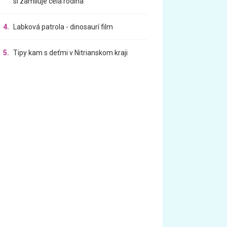
si zamiluje celá rodina
4.
Labková patrola - dinosaurí film
5.
Tipy kam s deťmi v Nitrianskom kraji