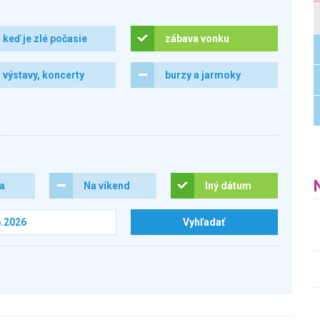
keď je zlé počasie
zábava vonku
výstavy, koncerty
burzy a jarmoky
ra
Na víkend
Iný dátum