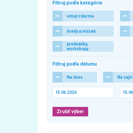
Filtruj podľa kategórie
vstup zdarma
hrady a múzeá
prednášky,
workshopy
Filtruj podľa dátumu
Na dnes
Na zajt
Zrušiť výber