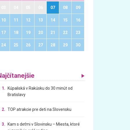
03
04
05
06
07
08
09
10
11
12
13
14
15
16
17
18
19
20
21
22
23
24
25
26
27
28
29
30
Najčítanejšie
1.
Kúpaliská v Rakúsku do 30 minút od
Bratislavy
2.
TOP atrakcie pre deti na Slovensku
3.
Kam s deťmi v Slovinsku – Miesta, ktoré