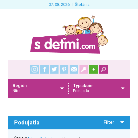
07. 08. 2026
Štefánia
+
Región
Typ akcie
Nitra
Podujatia
Podujatia
Filter