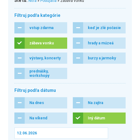
Ste tu:
Nitra
»
Podujatia
» zábava vonku
Filtruj podľa kategórie
vstup zdarma
keď je zlé počasie
zábava vonku
hrady a múzeá
výstavy, koncerty
burzy a jarmoky
prednášky,
workshopy
Filtruj podľa dátumu
Na dnes
Na zajtra
Na víkend
Iný dátum