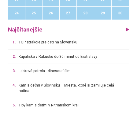
17
18
19
20
21
22
23
24
25
26
27
28
29
30
Najčítanejšie
1.
TOP atrakcie pre deti na Slovensku
2.
Kúpaliská v Rakúsku do 30 minút od Bratislavy
3.
Labková patrola - dinosaurí film
4.
Kam s deťmi v Slovinsku – Miesta, ktoré si zamiluje celá
rodina
5.
Tipy kam s deťmi v Nitrianskom kraji