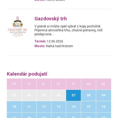
Gazdovský trh
V piatok si môžte opäť vybrať z kopy pochúťok.
Príjemná atmosféra trhu, chutné potraviny, milí
predajcovia...
Termín:
12.06.2026
Mesto:
Kalná nad Hronom
Kalendár podujatí
PO
UT
ST
ŠT
PI
SO
NE
03
04
05
06
07
08
09
10
11
12
13
14
15
16