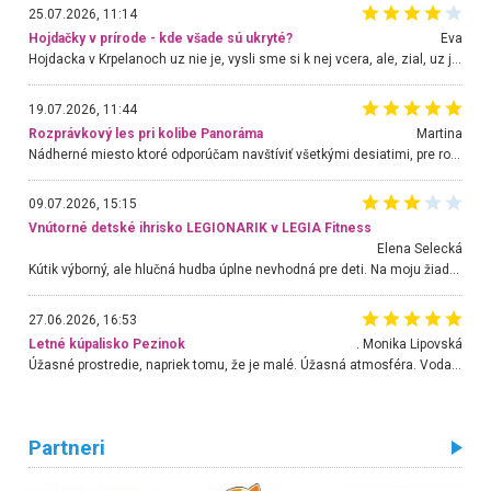
25.07.2026, 11:14
Hojdačky v prírode - kde všade sú ukryté?
Eva
Hojdacka v Krpelanoch uz nie je, vysli sme si k nej vcera, ale, zial, uz je znicena. Ak sem planujete cestu len kvoli hojdacke, mozete si ju usetrit. Krasny vyhlad je tu vsak aj bez hojdacky :-)
19.07.2026, 11:44
Rozprávkový les pri kolibe Panoráma
Martina
Nádherné miesto ktoré odporúčam navštíviť všetkými desiatimi, pre rodiny s deťmi, dôchodcom... Proste a jednoducho ozaj rozprávkový les.. určite ešte prídeme. Odniesli sme si na pamiatku krásne tričká,
09.07.2026, 15:15
Vnútorné detské ihrisko LEGIONARIK v LEGIA Fitness
Elena Selecká
Kútik výborný, ale hlučná hudba úplne nevhodná pre deti. Na moju žiadosť o aspoň sušenie nereagovali.
27.06.2026, 16:53
Letné kúpalisko Pezinok
. Monika Lipovská
Úžasné prostredie, napriek tomu, že je malé. Úžasná atmosféra. Voda fantastická a nádherná. Ľudí je pomerne veľa, ale su mili a ohľaduplní. Je veľmi zaujímavé sledovať, ako dokážu spolu športovať cudzí ľudia a bez ohľadu na vek. Vládne tu pohoda. Vnuka neviem dostať z vody. Ďakujem za krásny deň . Urcite sa sem vrátim. Jediný problém je s parkovaním, ale aj ten sa mi podarilo vyriešiť. Monika Bratislava
Partneri