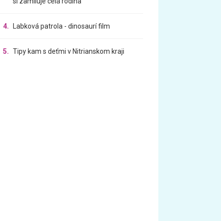
si zamiluje celá rodina
4.
Labková patrola - dinosaurí film
5.
Tipy kam s deťmi v Nitrianskom kraji