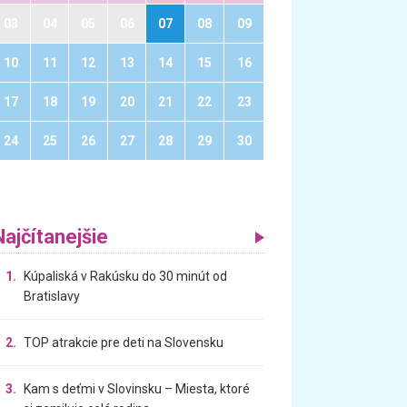
03
04
05
06
07
08
09
10
11
12
13
14
15
16
17
18
19
20
21
22
23
24
25
26
27
28
29
30
Najčítanejšie
1.
Kúpaliská v Rakúsku do 30 minút od
Bratislavy
2.
TOP atrakcie pre deti na Slovensku
3.
Kam s deťmi v Slovinsku – Miesta, ktoré