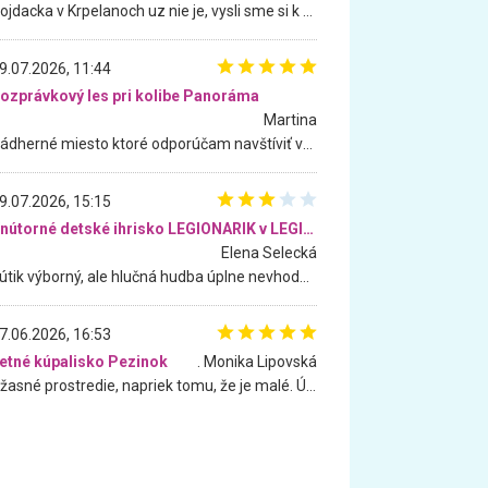
Hojdacka v Krpelanoch uz nie je, vysli sme si k nej vcera, ale, zial, uz je znicena. Ak sem planujete cestu len kvoli hojdacke, mozete si ju usetrit. Krasny vyhlad je tu vsak aj bez hojdacky :-)
9.07.2026, 11:44
ozprávkový les pri kolibe Panoráma
Martina
Nádherné miesto ktoré odporúčam navštíviť všetkými desiatimi, pre rodiny s deťmi, dôchodcom... Proste a jednoducho ozaj rozprávkový les.. určite ešte prídeme. Odniesli sme si na pamiatku krásne tričká,
9.07.2026, 15:15
Vnútorné detské ihrisko LEGIONARIK v LEGIA Fitness
Elena Selecká
Kútik výborný, ale hlučná hudba úplne nevhodná pre deti. Na moju žiadosť o aspoň sušenie nereagovali.
7.06.2026, 16:53
etné kúpalisko Pezinok
. Monika Lipovská
Úžasné prostredie, napriek tomu, že je malé. Úžasná atmosféra. Voda fantastická a nádherná. Ľudí je pomerne veľa, ale su mili a ohľaduplní. Je veľmi zaujímavé sledovať, ako dokážu spolu športovať cudzí ľudia a bez ohľadu na vek. Vládne tu pohoda. Vnuka neviem dostať z vody. Ďakujem za krásny deň . Urcite sa sem vrátim. Jediný problém je s parkovaním, ale aj ten sa mi podarilo vyriešiť. Monika Bratislava