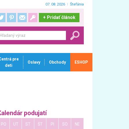
07. 08. 2026
Štefánia
+
Pridať článok
Centrá pre
Oslavy
Obchody
ESHOP
deti
Kalendár podujatí
PO
UT
ST
ŠT
PI
SO
NE