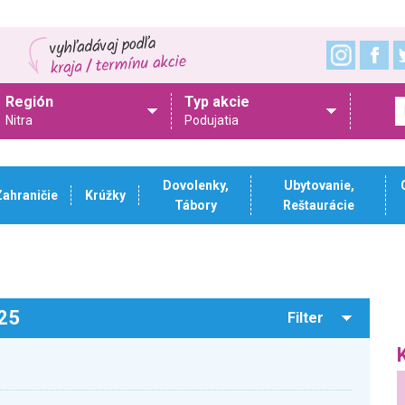
Región
Typ akcie
Nitra
Podujatia
Dovolenky,
Ubytovanie,
Zahraničie
Krúžky
Tábory
Reštaurácie
025
Filter