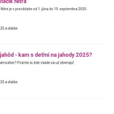
vláčik Nitra
 v Nitre je v prevádzke od 1. júna do 15. septembra 2025.
25 a ďalšie
ahôd - kam s deťmi na jahody 2025?
amozber? Pozrite si, kde všade sa už zbierajú!
25 a ďalšie