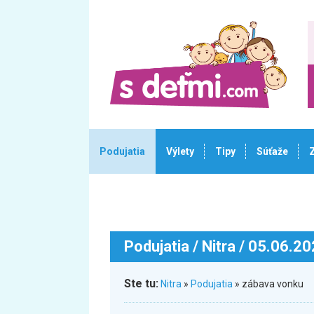
Podujatia
Výlety
Tipy
Súťaže
Podujatia
/ Nitra / 05.06.2
Ste tu:
Nitra
»
Podujatia
» zábava vonku