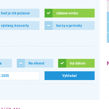
keď je zlé počasie
zábava vonku
výstavy, koncerty
burzy a jarmoky
ra
Na víkend
Iný dátum