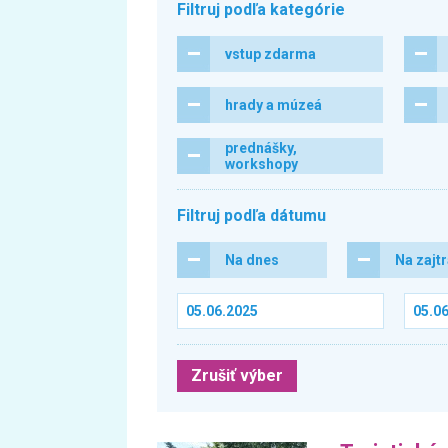
Filtruj podľa kategórie
vstup zdarma
hrady a múzeá
prednášky,
workshopy
Filtruj podľa dátumu
Na dnes
Na zajt
Zrušiť výber