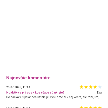
Najnovšie komentáre
25.07.2026, 11:14
Hojdačky v prírode - kde všade sú ukryté?
Eva
Hojdacka v Krpelanoch uz nie je, vysli sme si k nej vcera, ale, zial, uz je znicena. Ak sem planujete cestu len kvoli hojdacke, mozete si ju usetrit. Krasny vyhlad je tu vsak aj bez hojdacky :-)