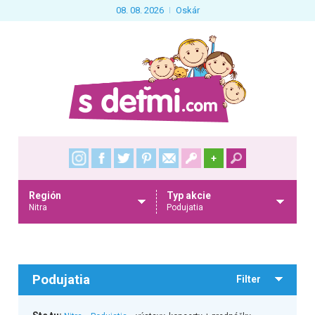
08. 08. 2026
Oskár
+
Región
Typ akcie
Nitra
Podujatia
Podujatia
Filter