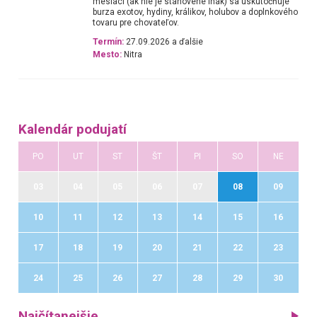
mesiaci (ak nie je stanovené inak) sa uskutočňuje
burza exotov, hydiny, králikov, holubov a doplnkového
tovaru pre chovateľov.
Termín:
27.09.2026 a ďalšie
Mesto:
Nitra
Kalendár podujatí
PO
UT
ST
ŠT
PI
SO
NE
03
04
05
06
07
08
09
10
11
12
13
14
15
16
17
18
19
20
21
22
23
24
25
26
27
28
29
30
Najčítanejšie