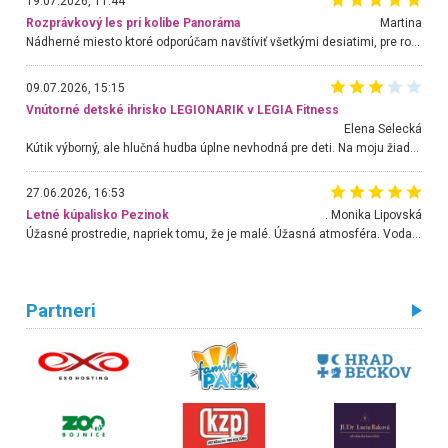
19.07.2026, 11:44
Rozprávkový les pri kolibe Panoráma
Martina
Nádherné miesto ktoré odporúčam navštíviť všetkými desiatimi, pre rodiny s deťmi, dôchodcom... Proste a jednoducho ozaj rozprávkový les.. určite ešte prídeme. Odniesli sme si na pamiatku krásne tričká,
09.07.2026, 15:15
Vnútorné detské ihrisko LEGIONARIK v LEGIA Fitness
Elena Selecká
Kútik výborný, ale hlučná hudba úplne nevhodná pre deti. Na moju žiadosť o aspoň sušenie nereagovali.
27.06.2026, 16:53
Letné kúpalisko Pezinok
. Monika Lipovská
Úžasné prostredie, napriek tomu, že je malé. Úžasná atmosféra. Voda fantastická a nádherná. Ľudí je pomerne veľa, ale su mili a ohľaduplní. Je veľmi zaujímavé sledovať, ako dokážu spolu športovať cudzí ľudia a bez ohľadu na vek. Vládne tu pohoda. Vnuka neviem dostať z vody. Ďakujem za krásny deň . Urcite sa sem vrátim. Jediný problém je s parkovaním, ale aj ten sa mi podarilo vyriešiť. Monika Bratislava
Partneri