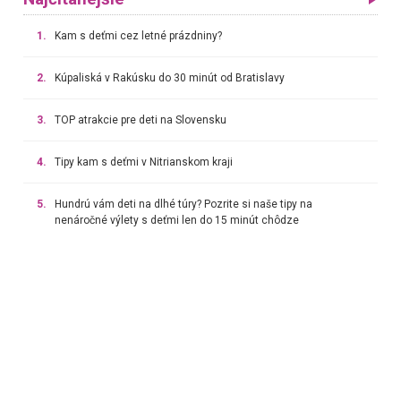
1.
Kam s deťmi cez letné prázdniny?
2.
Kúpaliská v Rakúsku do 30 minút od Bratislavy
3.
TOP atrakcie pre deti na Slovensku
4.
Tipy kam s deťmi v Nitrianskom kraji
5.
Hundrú vám deti na dlhé túry? Pozrite si naše tipy na
nenáročné výlety s deťmi len do 15 minút chôdze