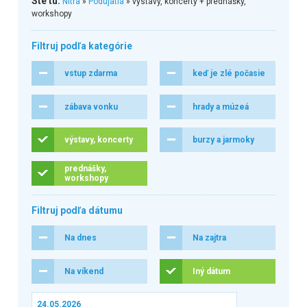
Ste tu:
Nitra
»
Podujatia
» výstavy, koncerty + prednášky,
workshopy
Filtruj podľa kategórie
vstup zdarma
keď je zlé počasie
zábava vonku
hrady a múzeá
výstavy, koncerty
burzy a jarmoky
prednášky,
workshopy
Filtruj podľa dátumu
Na dnes
Na zajtra
Na víkend
Iný dátum