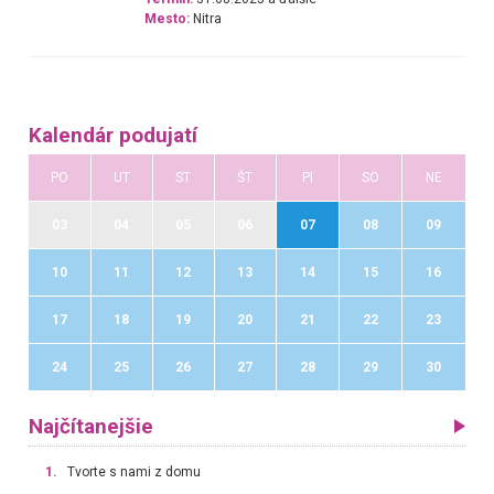
Mesto:
Nitra
Kalendár podujatí
PO
UT
ST
ŠT
PI
SO
NE
03
04
05
06
07
08
09
10
11
12
13
14
15
16
17
18
19
20
21
22
23
24
25
26
27
28
29
30
Najčítanejšie
1.
Tvorte s nami z domu