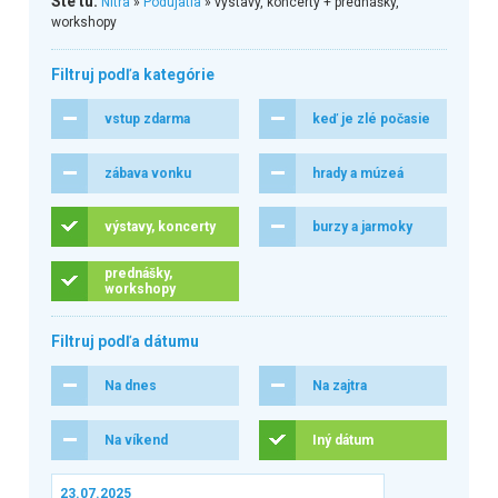
Ste tu:
Nitra
»
Podujatia
» výstavy, koncerty + prednášky,
workshopy
Filtruj podľa kategórie
vstup zdarma
keď je zlé počasie
zábava vonku
hrady a múzeá
výstavy, koncerty
burzy a jarmoky
prednášky,
workshopy
Filtruj podľa dátumu
Na dnes
Na zajtra
Na víkend
Iný dátum