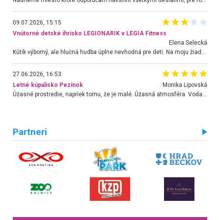
Nádherné miesto ktoré odporúčam navštíviť všetkými desiatimi, pre rodiny s deťmi, dôchodcom... Proste a jednoducho ozaj rozprávkový les.. určite ešte prídeme. Odniesli sme si na pamiatku krásne tričká,
09.07.2026, 15:15
Vnútorné detské ihrisko LEGIONARIK v LEGIA Fitness
Elena Selecká
Kútik výborný, ale hlučná hudba úplne nevhodná pre deti. Na moju žiadosť o aspoň sušenie nereagovali.
27.06.2026, 16:53
Letné kúpalisko Pezinok
. Monika Lipovská
Úžasné prostredie, napriek tomu, že je malé. Úžasná atmosféra. Voda fantastická a nádherná. Ľudí je pomerne veľa, ale su mili a ohľaduplní. Je veľmi zaujímavé sledovať, ako dokážu spolu športovať cudzí ľudia a bez ohľadu na vek. Vládne tu pohoda. Vnuka neviem dostať z vody. Ďakujem za krásny deň . Urcite sa sem vrátim. Jediný problém je s parkovaním, ale aj ten sa mi podarilo vyriešiť. Monika Bratislava
Partneri