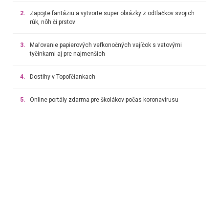
2.
Zapojte fantáziu a vytvorte super obrázky z odtlačkov svojich
rúk, nôh či prstov
3.
Maľovanie papierových veľkonočných vajíčok s vatovými
tyčinkami aj pre najmenších
4.
Dostihy v Topoľčiankach
5.
Online portály zdarma pre školákov počas koronavírusu