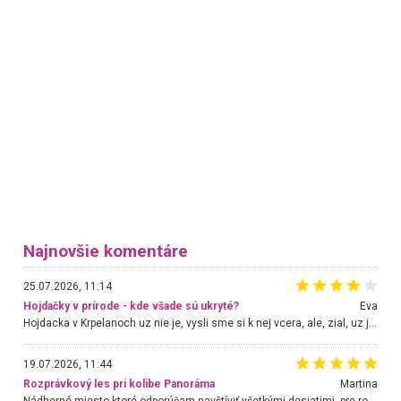
Najnovšie komentáre
25.07.2026, 11:14
Hojdačky v prírode - kde všade sú ukryté?
Eva
Hojdacka v Krpelanoch uz nie je, vysli sme si k nej vcera, ale, zial, uz je znicena. Ak sem planujete cestu len kvoli hojdacke, mozete si ju usetrit. Krasny vyhlad je tu vsak aj bez hojdacky :-)
19.07.2026, 11:44
Rozprávkový les pri kolibe Panoráma
Martina