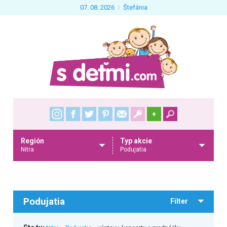
07. 08. 2026
Štefánia
+
Región
Typ akcie
Nitra
Podujatia
Podujatia
Filter