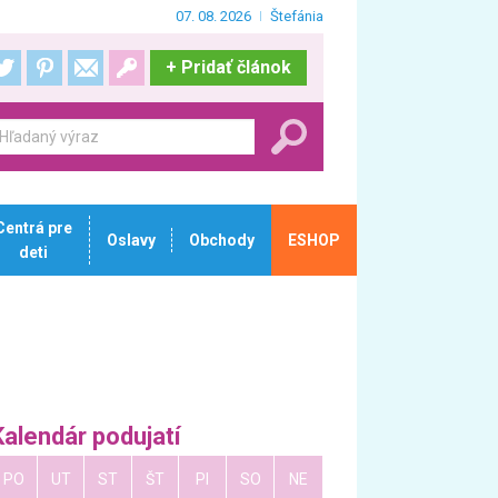
07. 08. 2026
Štefánia
+
Pridať článok
Centrá pre
Oslavy
Obchody
ESHOP
deti
Kalendár podujatí
PO
UT
ST
ŠT
PI
SO
NE