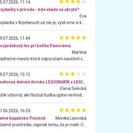
5.07.2026, 11:14
ojdačky v prírode - kde všade sú ukryté?
Eva
Hojdacka v Krpelanoch uz nie je, vysli sme si k nej vcera, ale, zial, uz je znicena. Ak sem planujete cestu len kvoli hojdacke, mozete si ju usetrit. Krasny vyhlad je tu vsak aj bez hojdacky :-)
9.07.2026, 11:44
ozprávkový les pri kolibe Panoráma
Martina
Nádherné miesto ktoré odporúčam navštíviť všetkými desiatimi, pre rodiny s deťmi, dôchodcom... Proste a jednoducho ozaj rozprávkový les.. určite ešte prídeme. Odniesli sme si na pamiatku krásne tričká,
9.07.2026, 15:15
Vnútorné detské ihrisko LEGIONARIK v LEGIA Fitness
Elena Selecká
Kútik výborný, ale hlučná hudba úplne nevhodná pre deti. Na moju žiadosť o aspoň sušenie nereagovali.
7.06.2026, 16:53
etné kúpalisko Pezinok
. Monika Lipovská
Úžasné prostredie, napriek tomu, že je malé. Úžasná atmosféra. Voda fantastická a nádherná. Ľudí je pomerne veľa, ale su mili a ohľaduplní. Je veľmi zaujímavé sledovať, ako dokážu spolu športovať cudzí ľudia a bez ohľadu na vek. Vládne tu pohoda. Vnuka neviem dostať z vody. Ďakujem za krásny deň . Urcite sa sem vrátim. Jediný problém je s parkovaním, ale aj ten sa mi podarilo vyriešiť. Monika Bratislava