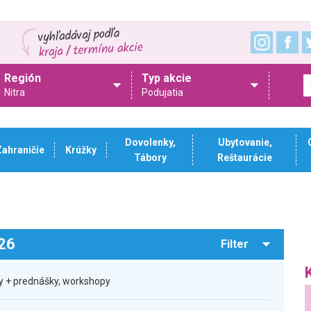
Región
Typ akcie
Nitra
Podujatia
Dovolenky,
Ubytovanie,
Zahraničie
Krúžky
Tábory
Reštaurácie
026
Filter
ty + prednášky, workshopy