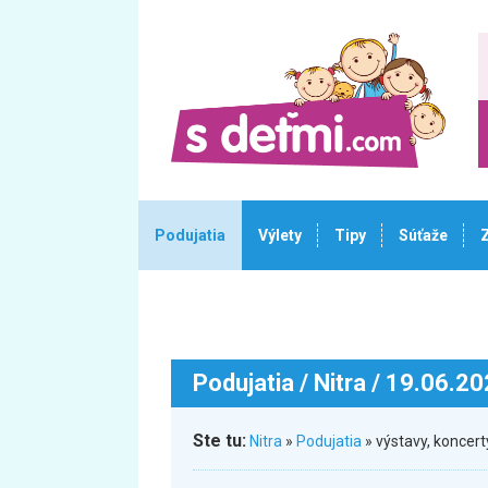
Podujatia
Výlety
Tipy
Súťaže
Podujatia
/ Nitra / 19.06.2
Ste tu:
Nitra
»
Podujatia
» výstavy, koncer