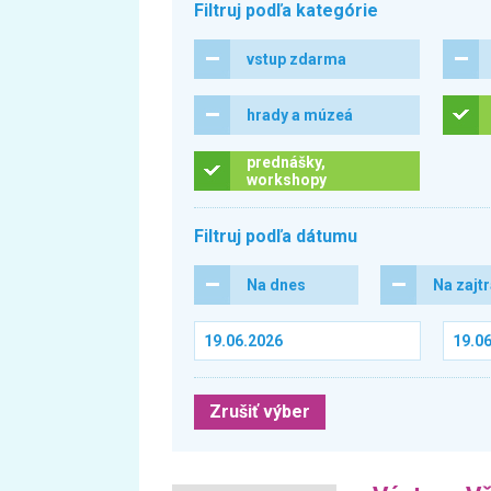
Filtruj podľa kategórie
vstup zdarma
hrady a múzeá
prednášky,
workshopy
Filtruj podľa dátumu
Na dnes
Na zajt
Zrušiť výber