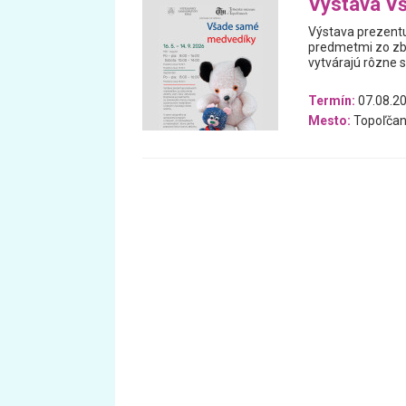
Výstava V
Výstava prezentu
predmetmi zo zb
vytvárajú rôzne 
Termín:
07.08.20
Mesto:
Topoľčan