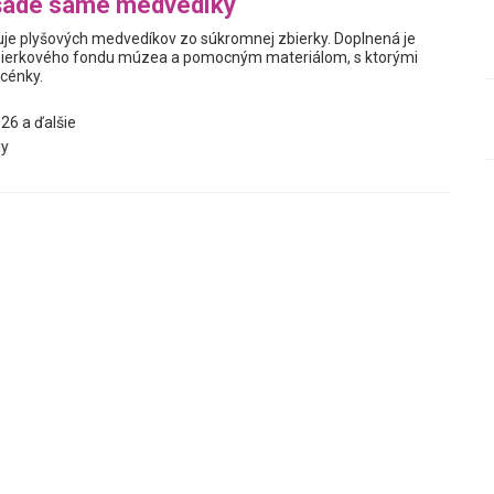
šade samé medvedíky
je plyšových medvedíkov zo súkromnej zbierky. Doplnená je
ierkového fondu múzea a pomocným materiálom, s ktorými
scénky.
26 a ďalšie
y