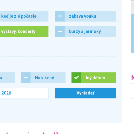
keď je zlé počasie
zábava vonku
výstavy, koncerty
burzy a jarmoky
ra
Na víkend
Iný dátum