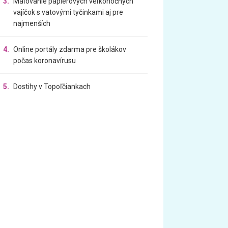
3.
Maľovanie papierových veľkonočných
vajíčok s vatovými tyčinkami aj pre
najmenších
4.
Online portály zdarma pre školákov
počas koronavírusu
5.
Dostihy v Topoľčiankach