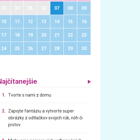
03
04
05
06
07
08
09
10
11
12
13
14
15
16
17
18
19
20
21
22
23
24
25
26
27
28
29
30
Najčítanejšie
1.
Tvorte s nami z domu
2.
Zapojte fantáziu a vytvorte super
obrázky z odtlačkov svojich rúk, nôh či
prstov