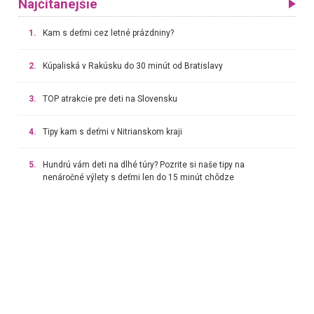
Najčítanejšie
1.
Kam s deťmi cez letné prázdniny?
2.
Kúpaliská v Rakúsku do 30 minút od Bratislavy
3.
TOP atrakcie pre deti na Slovensku
4.
Tipy kam s deťmi v Nitrianskom kraji
5.
Hundrú vám deti na dlhé túry? Pozrite si naše tipy na
nenáročné výlety s deťmi len do 15 minút chôdze