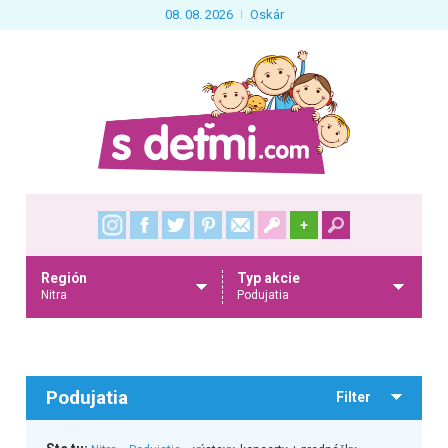
08. 08. 2026
Oskár
+
Región
Typ akcie
Nitra
Podujatia
Podujatia
Filter