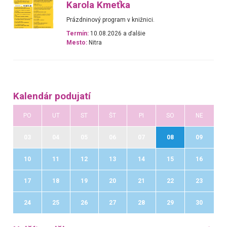
Karola Kmeťka
Prázdninový program v knižnici.
Termín:
10.08.2026 a ďalšie
Mesto:
Nitra
Kalendár podujatí
PO
UT
ST
ŠT
PI
SO
NE
03
04
05
06
07
08
09
10
11
12
13
14
15
16
17
18
19
20
21
22
23
24
25
26
27
28
29
30