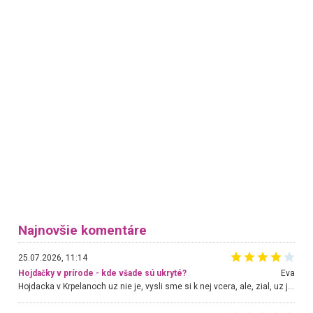
Najnovšie komentáre
25.07.2026, 11:14
Hojdačky v prírode - kde všade sú ukryté?
Eva
Hojdacka v Krpelanoch uz nie je, vysli sme si k nej vcera, ale, zial, uz je znicena. Ak sem planujete cestu len kvoli hojdacke, mozete si ju usetrit. Krasny vyhlad je tu vsak aj bez hojdacky :-)