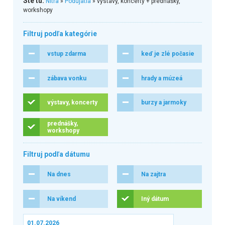
Ste tu:
Nitra
»
Podujatia
» výstavy, koncerty + prednášky,
workshopy
Filtruj podľa kategórie
vstup zdarma
keď je zlé počasie
zábava vonku
hrady a múzeá
výstavy, koncerty
burzy a jarmoky
prednášky,
workshopy
Filtruj podľa dátumu
Na dnes
Na zajtra
Na víkend
Iný dátum