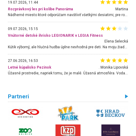
19.07.2026, 11:44
Rozprávkový les pri kolibe Panoráma
Martina
Nádherné miesto ktoré odporúčam navštíviť všetkými desiatimi, pre rodiny s deťmi, dôchodcom... Proste a jednoducho ozaj rozprávkový les.. určite ešte prídeme. Odniesli sme si na pamiatku krásne tričká,
09.07.2026, 15:15
Vnútorné detské ihrisko LEGIONARIK v LEGIA Fitness
Elena Selecká
Kútik výborný, ale hlučná hudba úplne nevhodná pre deti. Na moju žiadosť o aspoň sušenie nereagovali.
27.06.2026, 16:53
Letné kúpalisko Pezinok
. Monika Lipovská
Úžasné prostredie, napriek tomu, že je malé. Úžasná atmosféra. Voda fantastická a nádherná. Ľudí je pomerne veľa, ale su mili a ohľaduplní. Je veľmi zaujímavé sledovať, ako dokážu spolu športovať cudzí ľudia a bez ohľadu na vek. Vládne tu pohoda. Vnuka neviem dostať z vody. Ďakujem za krásny deň . Urcite sa sem vrátim. Jediný problém je s parkovaním, ale aj ten sa mi podarilo vyriešiť. Monika Bratislava
Partneri