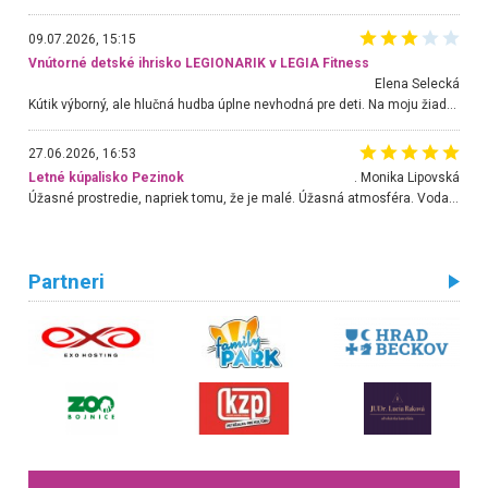
09.07.2026, 15:15
Vnútorné detské ihrisko LEGIONARIK v LEGIA Fitness
Elena Selecká
Kútik výborný, ale hlučná hudba úplne nevhodná pre deti. Na moju žiadosť o aspoň sušenie nereagovali.
27.06.2026, 16:53
Letné kúpalisko Pezinok
. Monika Lipovská
Úžasné prostredie, napriek tomu, že je malé. Úžasná atmosféra. Voda fantastická a nádherná. Ľudí je pomerne veľa, ale su mili a ohľaduplní. Je veľmi zaujímavé sledovať, ako dokážu spolu športovať cudzí ľudia a bez ohľadu na vek. Vládne tu pohoda. Vnuka neviem dostať z vody. Ďakujem za krásny deň . Urcite sa sem vrátim. Jediný problém je s parkovaním, ale aj ten sa mi podarilo vyriešiť. Monika Bratislava
Partneri