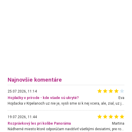
Najnovšie komentáre
25.07.2026, 11:14
Hojdačky v prírode - kde všade sú ukryté?
Eva
Hojdacka v Krpelanoch uz nie je, vysli sme si k nej vcera, ale, zial, uz je znicena. Ak sem planujete cestu len kvoli hojdacke, mozete si ju usetrit. Krasny vyhlad je tu vsak aj bez hojdacky :-)
19.07.2026, 11:44
Rozprávkový les pri kolibe Panoráma
Martina
Nádherné miesto ktoré odporúčam navštíviť všetkými desiatimi, pre rodiny s deťmi, dôchodcom... Proste a jednoducho ozaj rozprávkový les.. určite ešte prídeme. Odniesli sme si na pamiatku krásne tričká,