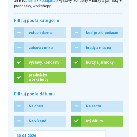
Ste tu:
Nitra
»
Podujatia
» výstavy, koncerty + burzy a jarmoky +
prednášky, workshopy
Filtruj podľa kategórie
vstup zdarma
keď je zlé počasie
zábava vonku
hrady a múzeá
výstavy, koncerty
burzy a jarmoky
prednášky,
workshopy
Filtruj podľa dátumu
Na dnes
Na zajtra
Na víkend
Iný dátum