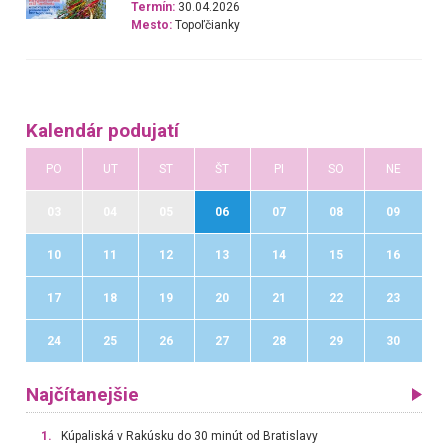
Termín:
30.04.2026
Mesto:
Topoľčianky
Kalendár podujatí
PO
UT
ST
ŠT
PI
SO
NE
03
04
05
06
07
08
09
10
11
12
13
14
15
16
17
18
19
20
21
22
23
24
25
26
27
28
29
30
Najčítanejšie
1.
Kúpaliská v Rakúsku do 30 minút od Bratislavy