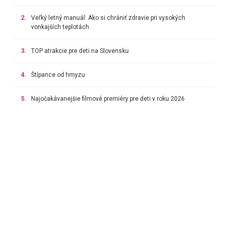
2.
Veľký letný manuál: Ako si chrániť zdravie pri vysokých
vonkajších teplotách
3.
TOP atrakcie pre deti na Slovensku
4.
Štípance od hmyzu
5.
Najočakávanejšie filmové premiéry pre deti v roku 2026