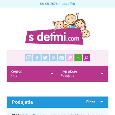
06. 08. 2026
Jozefína
+
Región
Typ akcie
Nitra
Podujatia
Podujatia
Filter