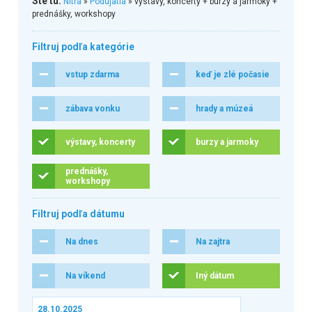
Ste tu:
Nitra
»
Podujatia
» výstavy, koncerty + burzy a jarmoky +
prednášky, workshopy
Filtruj podľa kategórie
vstup zdarma
keď je zlé počasie
zábava vonku
hrady a múzeá
výstavy, koncerty
burzy a jarmoky
prednášky,
workshopy
Filtruj podľa dátumu
Na dnes
Na zajtra
Na víkend
Iný dátum