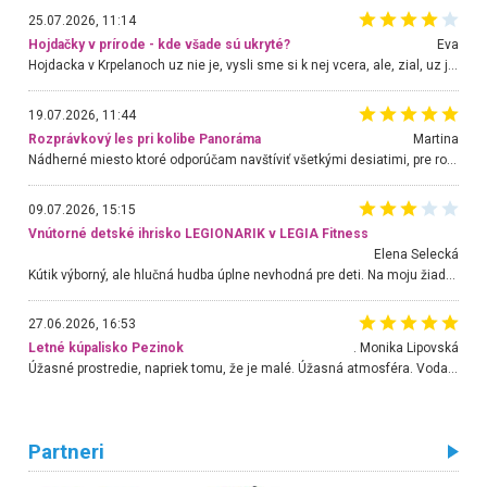
25.07.2026, 11:14
Hojdačky v prírode - kde všade sú ukryté?
Eva
Hojdacka v Krpelanoch uz nie je, vysli sme si k nej vcera, ale, zial, uz je znicena. Ak sem planujete cestu len kvoli hojdacke, mozete si ju usetrit. Krasny vyhlad je tu vsak aj bez hojdacky :-)
19.07.2026, 11:44
Rozprávkový les pri kolibe Panoráma
Martina
Nádherné miesto ktoré odporúčam navštíviť všetkými desiatimi, pre rodiny s deťmi, dôchodcom... Proste a jednoducho ozaj rozprávkový les.. určite ešte prídeme. Odniesli sme si na pamiatku krásne tričká,
09.07.2026, 15:15
Vnútorné detské ihrisko LEGIONARIK v LEGIA Fitness
Elena Selecká
Kútik výborný, ale hlučná hudba úplne nevhodná pre deti. Na moju žiadosť o aspoň sušenie nereagovali.
27.06.2026, 16:53
Letné kúpalisko Pezinok
. Monika Lipovská
Úžasné prostredie, napriek tomu, že je malé. Úžasná atmosféra. Voda fantastická a nádherná. Ľudí je pomerne veľa, ale su mili a ohľaduplní. Je veľmi zaujímavé sledovať, ako dokážu spolu športovať cudzí ľudia a bez ohľadu na vek. Vládne tu pohoda. Vnuka neviem dostať z vody. Ďakujem za krásny deň . Urcite sa sem vrátim. Jediný problém je s parkovaním, ale aj ten sa mi podarilo vyriešiť. Monika Bratislava
Partneri