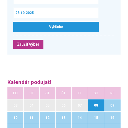
Zrušiť výber
Kalendár podujatí
PO
UT
ST
ŠT
PI
SO
NE
03
04
05
06
07
08
09
10
11
12
13
14
15
16