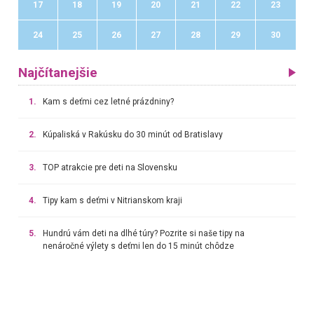
17
18
19
20
21
22
23
24
25
26
27
28
29
30
Najčítanejšie
1.
Kam s deťmi cez letné prázdniny?
2.
Kúpaliská v Rakúsku do 30 minút od Bratislavy
3.
TOP atrakcie pre deti na Slovensku
4.
Tipy kam s deťmi v Nitrianskom kraji
5.
Hundrú vám deti na dlhé túry? Pozrite si naše tipy na
nenáročné výlety s deťmi len do 15 minút chôdze