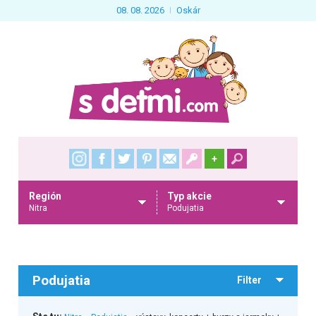
08. 08. 2026
Oskár
+
Región
Typ akcie
Nitra
Podujatia
Podujatia
Filter