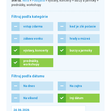
Ste tu:
Nitra
»
Podujatia
» výstavy, koncerty + burzy a jarmoky +
prednášky, workshopy
Filtruj podľa kategórie
vstup zdarma
keď je zlé počasie
zábava vonku
hrady a múzeá
výstavy, koncerty
burzy a jarmoky
prednášky,
workshopy
Filtruj podľa dátumu
Na dnes
Na zajtra
Na víkend
Iný dátum