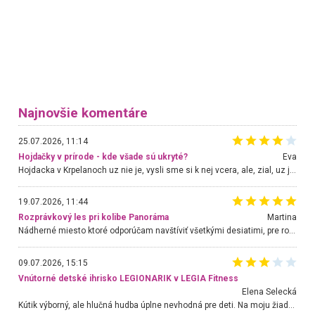
Najnovšie komentáre
25.07.2026, 11:14
Hojdačky v prírode - kde všade sú ukryté?
Eva
Hojdacka v Krpelanoch uz nie je, vysli sme si k nej vcera, ale, zial, uz je znicena. Ak sem planujete cestu len kvoli hojdacke, mozete si ju usetrit. Krasny vyhlad je tu vsak aj bez hojdacky :-)
19.07.2026, 11:44
Rozprávkový les pri kolibe Panoráma
Martina
Nádherné miesto ktoré odporúčam navštíviť všetkými desiatimi, pre rodiny s deťmi, dôchodcom... Proste a jednoducho ozaj rozprávkový les.. určite ešte prídeme. Odniesli sme si na pamiatku krásne tričká,
09.07.2026, 15:15
Vnútorné detské ihrisko LEGIONARIK v LEGIA Fitness
Elena Selecká
Kútik výborný, ale hlučná hudba úplne nevhodná pre deti. Na moju žiadosť o aspoň sušenie nereagovali.