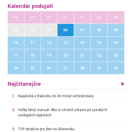
Kalendár podujatí
PO
UT
ST
ŠT
PI
SO
NE
03
04
05
06
07
08
09
10
11
12
13
14
15
16
17
18
19
20
21
22
23
24
25
26
27
28
29
30
Najčítanejšie
1.
Kúpaliská v Rakúsku do 30 minút od Bratislavy
2.
Veľký letný manuál: Ako si chrániť zdravie pri vysokých
vonkajších teplotách
3.
TOP atrakcie pre deti na Slovensku