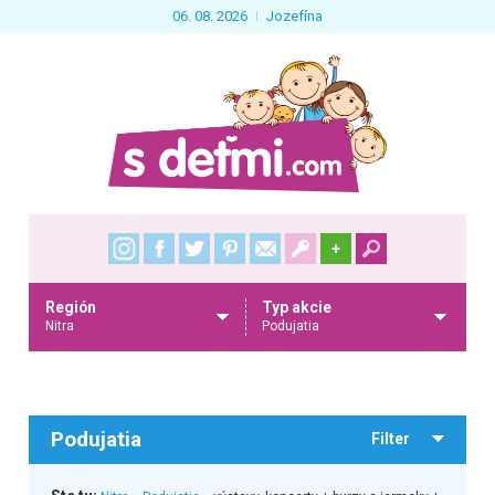
06. 08. 2026
Jozefína
+
Región
Typ akcie
Nitra
Podujatia
Podujatia
Filter