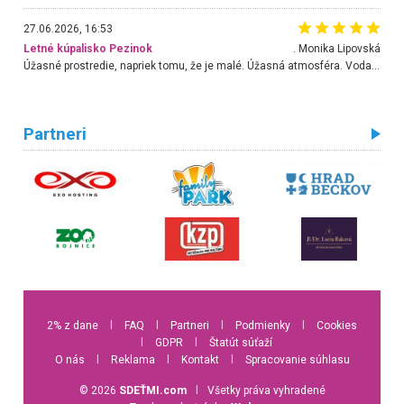
27.06.2026, 16:53
Letné kúpalisko Pezinok
. Monika Lipovská
Úžasné prostredie, napriek tomu, že je malé. Úžasná atmosféra. Voda fantastická a nádherná. Ľudí je pomerne veľa, ale su mili a ohľaduplní. Je veľmi zaujímavé sledovať, ako dokážu spolu športovať cudzí ľudia a bez ohľadu na vek. Vládne tu pohoda. Vnuka neviem dostať z vody. Ďakujem za krásny deň . Urcite sa sem vrátim. Jediný problém je s parkovaním, ale aj ten sa mi podarilo vyriešiť. Monika Bratislava
Partneri
2% z dane
l
FAQ
l
Partneri
l
Podmienky
l
Cookies
l
GDPR
l
Štatút súťaží
O nás
l
Reklama
l
Kontakt
l
Spracovanie súhlasu
© 2026
SDEŤMI.com
l
Všetky práva vyhradené