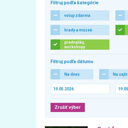
Filtruj podľa kategórie
vstup zdarma
hrady a múzeá
prednášky,
workshopy
Filtruj podľa dátumu
Na dnes
Na zajt
Zrušiť výber