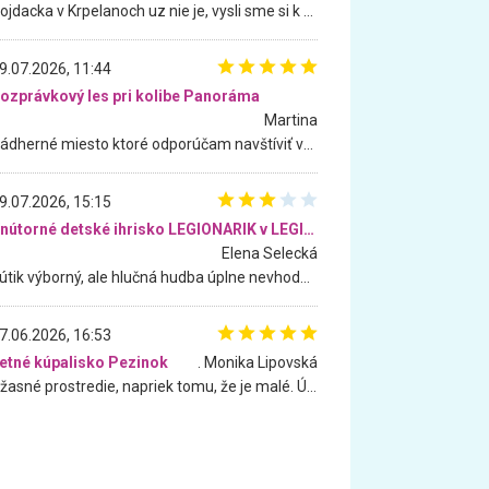
Hojdacka v Krpelanoch uz nie je, vysli sme si k nej vcera, ale, zial, uz je znicena. Ak sem planujete cestu len kvoli hojdacke, mozete si ju usetrit. Krasny vyhlad je tu vsak aj bez hojdacky :-)
9.07.2026, 11:44
ozprávkový les pri kolibe Panoráma
Martina
Nádherné miesto ktoré odporúčam navštíviť všetkými desiatimi, pre rodiny s deťmi, dôchodcom... Proste a jednoducho ozaj rozprávkový les.. určite ešte prídeme. Odniesli sme si na pamiatku krásne tričká,
9.07.2026, 15:15
Vnútorné detské ihrisko LEGIONARIK v LEGIA Fitness
Elena Selecká
Kútik výborný, ale hlučná hudba úplne nevhodná pre deti. Na moju žiadosť o aspoň sušenie nereagovali.
7.06.2026, 16:53
etné kúpalisko Pezinok
. Monika Lipovská
Úžasné prostredie, napriek tomu, že je malé. Úžasná atmosféra. Voda fantastická a nádherná. Ľudí je pomerne veľa, ale su mili a ohľaduplní. Je veľmi zaujímavé sledovať, ako dokážu spolu športovať cudzí ľudia a bez ohľadu na vek. Vládne tu pohoda. Vnuka neviem dostať z vody. Ďakujem za krásny deň . Urcite sa sem vrátim. Jediný problém je s parkovaním, ale aj ten sa mi podarilo vyriešiť. Monika Bratislava