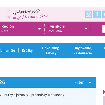
Región
Typ akcie
Nitra
Podujatia
Dovolenky,
Ubytovanie,
Zahraničie
Krúžky
Tábory
Reštaurácie
026
Filter
ty + burzy a jarmoky + prednášky, workshopy