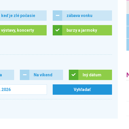
keď je zlé počasie
zábava vonku
výstavy, koncerty
burzy a jarmoky
ra
Na víkend
Iný dátum