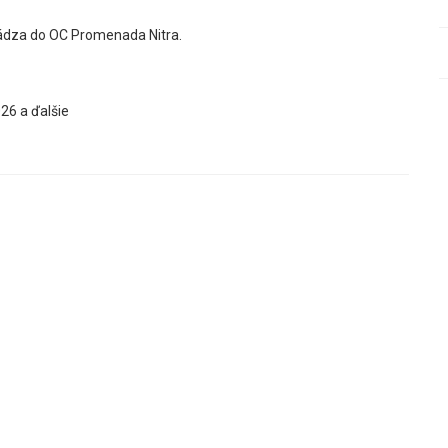
ádza do OC Promenada Nitra.
26 a ďalšie