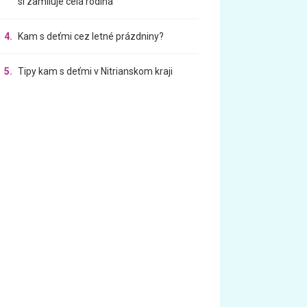
si zamiluje celá rodina
4.
Kam s deťmi cez letné prázdniny?
5.
Tipy kam s deťmi v Nitrianskom kraji