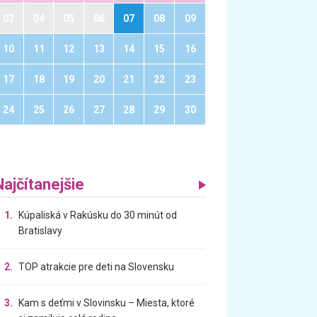
03
04
05
06
07
08
09
10
11
12
13
14
15
16
17
18
19
20
21
22
23
24
25
26
27
28
29
30
Najčítanejšie
1.
Kúpaliská v Rakúsku do 30 minút od
Bratislavy
2.
TOP atrakcie pre deti na Slovensku
3.
Kam s deťmi v Slovinsku – Miesta, ktoré