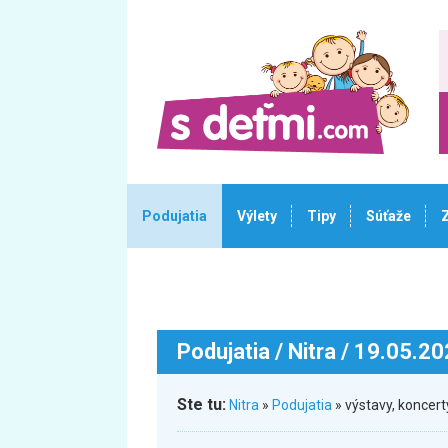
Podujatia
Výlety
Tipy
Súťaže
Podujatia
/ Nitra / 19.05.2
Ste tu:
Nitra
»
Podujatia
» výstavy, koncer