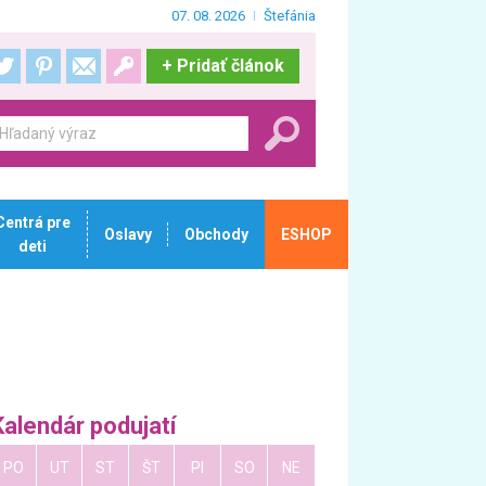
07. 08. 2026
Štefánia
+
Pridať článok
Centrá pre
Oslavy
Obchody
ESHOP
deti
Kalendár podujatí
PO
UT
ST
ŠT
PI
SO
NE