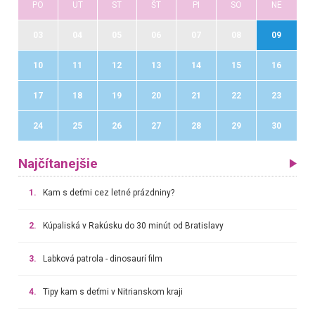
PO
UT
ST
ŠT
PI
SO
NE
03
04
05
06
07
08
09
10
11
12
13
14
15
16
17
18
19
20
21
22
23
24
25
26
27
28
29
30
Najčítanejšie
1.
Kam s deťmi cez letné prázdniny?
2.
Kúpaliská v Rakúsku do 30 minút od Bratislavy
3.
Labková patrola - dinosaurí film
4.
Tipy kam s deťmi v Nitrianskom kraji