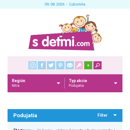
09. 08. 2026
Ľubomíra
+
Región
Typ akcie
Nitra
Podujatia
Podujatia
Filter