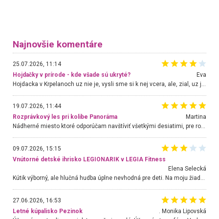
Najnovšie komentáre
25.07.2026, 11:14
Hojdačky v prírode - kde všade sú ukryté?
Eva
Hojdacka v Krpelanoch uz nie je, vysli sme si k nej vcera, ale, zial, uz je znicena. Ak sem planujete cestu len kvoli hojdacke, mozete si ju usetrit. Krasny vyhlad je tu vsak aj bez hojdacky :-)
19.07.2026, 11:44
Rozprávkový les pri kolibe Panoráma
Martina
Nádherné miesto ktoré odporúčam navštíviť všetkými desiatimi, pre rodiny s deťmi, dôchodcom... Proste a jednoducho ozaj rozprávkový les.. určite ešte prídeme. Odniesli sme si na pamiatku krásne tričká,
09.07.2026, 15:15
Vnútorné detské ihrisko LEGIONARIK v LEGIA Fitness
Elena Selecká
Kútik výborný, ale hlučná hudba úplne nevhodná pre deti. Na moju žiadosť o aspoň sušenie nereagovali.
27.06.2026, 16:53
Letné kúpalisko Pezinok
. Monika Lipovská