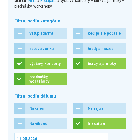
Ste tu:
Nitra
»
Podujatia
» výstavy, koncerty + burzy a jarmoky +
prednášky, workshopy
Filtruj podľa kategórie
vstup zdarma
keď je zlé počasie
zábava vonku
hrady a múzeá
výstavy, koncerty
burzy a jarmoky
prednášky,
workshopy
Filtruj podľa dátumu
Na dnes
Na zajtra
Na víkend
Iný dátum