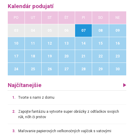
Kalendár podujatí
PO
UT
ST
ŠT
PI
SO
NE
03
04
05
06
07
08
09
10
11
12
13
14
15
16
17
18
19
20
21
22
23
24
25
26
27
28
29
30
Najčítanejšie
1.
Tvorte s nami z domu
2.
Zapojte fantáziu a vytvorte super obrázky z odtlačkov svojich
rúk, nôh či prstov
3.
Maľovanie papierových veľkonočných vajíčok s vatovými