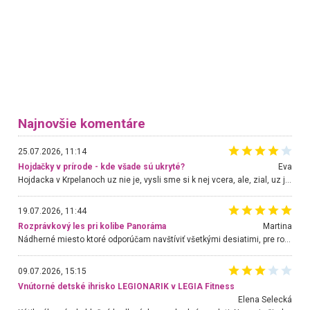
Najnovšie komentáre
25.07.2026, 11:14
Hojdačky v prírode - kde všade sú ukryté?
Eva
Hojdacka v Krpelanoch uz nie je, vysli sme si k nej vcera, ale, zial, uz je znicena. Ak sem planujete cestu len kvoli hojdacke, mozete si ju usetrit. Krasny vyhlad je tu vsak aj bez hojdacky :-)
19.07.2026, 11:44
Rozprávkový les pri kolibe Panoráma
Martina
Nádherné miesto ktoré odporúčam navštíviť všetkými desiatimi, pre rodiny s deťmi, dôchodcom... Proste a jednoducho ozaj rozprávkový les.. určite ešte prídeme. Odniesli sme si na pamiatku krásne tričká,
09.07.2026, 15:15
Vnútorné detské ihrisko LEGIONARIK v LEGIA Fitness
Elena Selecká