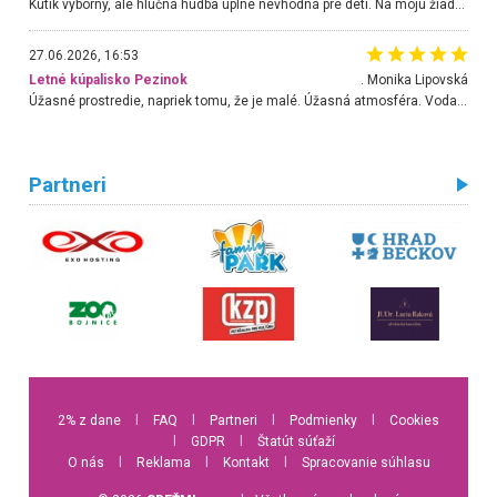
Kútik výborný, ale hlučná hudba úplne nevhodná pre deti. Na moju žiadosť o aspoň sušenie nereagovali.
27.06.2026, 16:53
Letné kúpalisko Pezinok
. Monika Lipovská
Úžasné prostredie, napriek tomu, že je malé. Úžasná atmosféra. Voda fantastická a nádherná. Ľudí je pomerne veľa, ale su mili a ohľaduplní. Je veľmi zaujímavé sledovať, ako dokážu spolu športovať cudzí ľudia a bez ohľadu na vek. Vládne tu pohoda. Vnuka neviem dostať z vody. Ďakujem za krásny deň . Urcite sa sem vrátim. Jediný problém je s parkovaním, ale aj ten sa mi podarilo vyriešiť. Monika Bratislava
Partneri
2% z dane
l
FAQ
l
Partneri
l
Podmienky
l
Cookies
l
GDPR
l
Štatút súťaží
O nás
l
Reklama
l
Kontakt
l
Spracovanie súhlasu