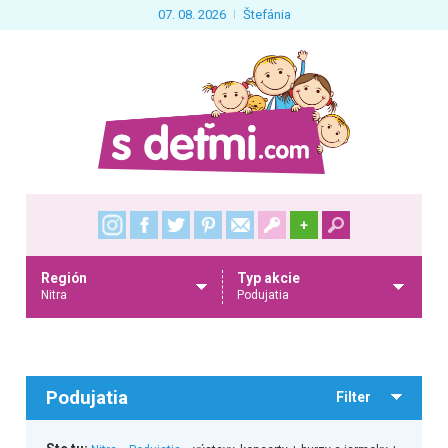
07. 08. 2026
Štefánia
+
Región
Typ akcie
Nitra
Podujatia
Podujatia
Filter