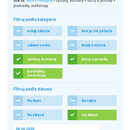
Ste tu:
Nitra
»
Podujatia
» výstavy, koncerty + burzy a jarmoky +
prednášky, workshopy
Filtruj podľa kategórie
vstup zdarma
keď je zlé počasie
zábava vonku
hrady a múzeá
výstavy, koncerty
burzy a jarmoky
prednášky,
workshopy
Filtruj podľa dátumu
Na dnes
Na zajtra
Na víkend
Iný dátum