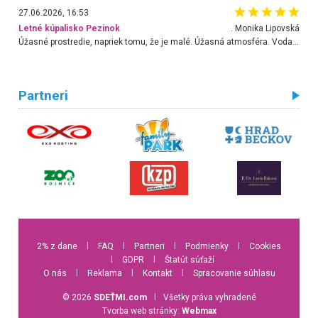
27.06.2026, 16:53
Letné kúpalisko Pezinok
. Monika Lipovská
Úžasné prostredie, napriek tomu, že je malé. Úžasná atmosféra. Voda fantastická a nádherná. Ľudí je pomerne veľa, ale su mili a ohľaduplní. Je veľmi zaujímavé sledovať, ako dokážu spolu športovať cudzí ľudia a bez ohľadu na vek. Vládne tu pohoda. Vnuka neviem dostať z vody. Ďakujem za krásny deň . Urcite sa sem vrátim. Jediný problém je s parkovaním, ale aj ten sa mi podarilo vyriešiť. Monika Bratislava
Partneri
2% z dane
l
FAQ
l
Partneri
l
Podmienky
l
Cookies
l
GDPR
l
Štatút súťaží
O nás
l
Reklama
l
Kontakt
l
Spracovanie súhlasu
© 2026
SDEŤMI.com
l
Všetky práva vyhradené
Tvorba web stránky:
Webmax