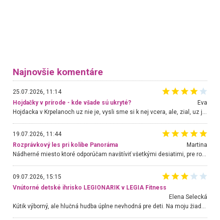
Najnovšie komentáre
25.07.2026, 11:14
Hojdačky v prírode - kde všade sú ukryté?
Eva
Hojdacka v Krpelanoch uz nie je, vysli sme si k nej vcera, ale, zial, uz je znicena. Ak sem planujete cestu len kvoli hojdacke, mozete si ju usetrit. Krasny vyhlad je tu vsak aj bez hojdacky :-)
19.07.2026, 11:44
Rozprávkový les pri kolibe Panoráma
Martina
Nádherné miesto ktoré odporúčam navštíviť všetkými desiatimi, pre rodiny s deťmi, dôchodcom... Proste a jednoducho ozaj rozprávkový les.. určite ešte prídeme. Odniesli sme si na pamiatku krásne tričká,
09.07.2026, 15:15
Vnútorné detské ihrisko LEGIONARIK v LEGIA Fitness
Elena Selecká
Kútik výborný, ale hlučná hudba úplne nevhodná pre deti. Na moju žiadosť o aspoň sušenie nereagovali.