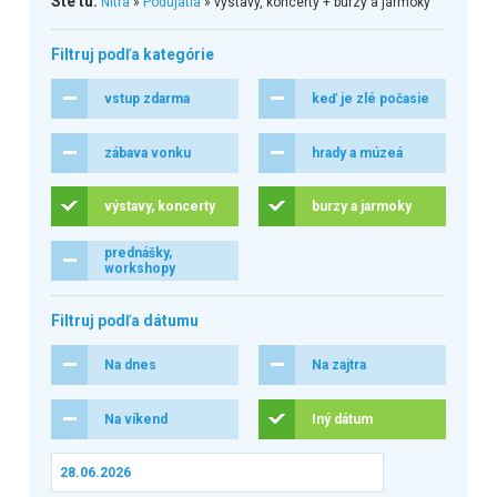
Ste tu:
Nitra
»
Podujatia
» výstavy, koncerty + burzy a jarmoky
Filtruj podľa kategórie
vstup zdarma
keď je zlé počasie
zábava vonku
hrady a múzeá
výstavy, koncerty
burzy a jarmoky
prednášky,
workshopy
Filtruj podľa dátumu
Na dnes
Na zajtra
Na víkend
Iný dátum