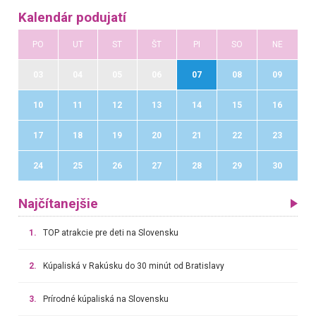
Kalendár podujatí
PO
UT
ST
ŠT
PI
SO
NE
03
04
05
06
07
08
09
10
11
12
13
14
15
16
17
18
19
20
21
22
23
24
25
26
27
28
29
30
Najčítanejšie
1.
TOP atrakcie pre deti na Slovensku
2.
Kúpaliská v Rakúsku do 30 minút od Bratislavy
3.
Prírodné kúpaliská na Slovensku