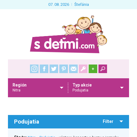
07. 08. 2026
Štefánia
+
Región
Typ akcie
Nitra
Podujatia
Podujatia
Filter