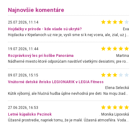
Najnovšie komentáre
25.07.2026, 11:14
Hojdačky v prírode - kde všade sú ukryté?
Eva
Hojdacka v Krpelanoch uz nie je, vysli sme si k nej vcera, ale, zial, uz je znicena. Ak sem planujete cestu len kvoli hojdacke, mozete si ju usetrit. Krasny vyhlad je tu vsak aj bez hojdacky :-)
19.07.2026, 11:44
Rozprávkový les pri kolibe Panoráma
Martina
Nádherné miesto ktoré odporúčam navštíviť všetkými desiatimi, pre rodiny s deťmi, dôchodcom... Proste a jednoducho ozaj rozprávkový les.. určite ešte prídeme. Odniesli sme si na pamiatku krásne tričká,
09.07.2026, 15:15
Vnútorné detské ihrisko LEGIONARIK v LEGIA Fitness
Elena Selecká
Kútik výborný, ale hlučná hudba úplne nevhodná pre deti. Na moju žiadosť o aspoň sušenie nereagovali.
27.06.2026, 16:53
Letné kúpalisko Pezinok
. Monika Lipovská
Úžasné prostredie, napriek tomu, že je malé. Úžasná atmosféra. Voda fantastická a nádherná. Ľudí je pomerne veľa, ale su mili a ohľaduplní. Je veľmi zaujímavé sledovať, ako dokážu spolu športovať cudzí ľudia a bez ohľadu na vek. Vládne tu pohoda. Vnuka neviem dostať z vody. Ďakujem za krásny deň . Urcite sa sem vrátim. Jediný problém je s parkovaním, ale aj ten sa mi podarilo vyriešiť. Monika Bratislava