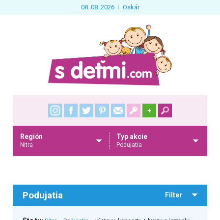
08. 08. 2026
Oskár
+
Región
Typ akcie
Nitra
Podujatia
Podujatia
Filter