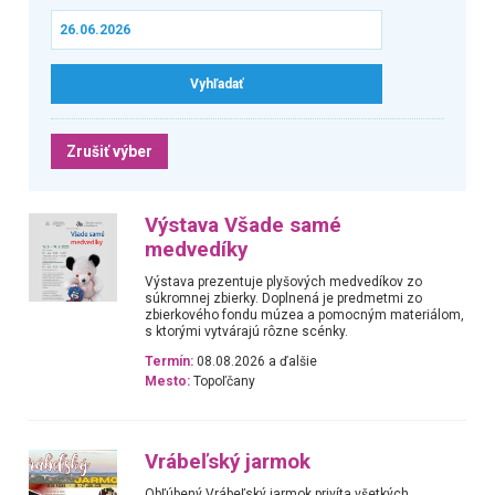
Zrušiť výber
Výstava Všade samé
medvedíky
Výstava prezentuje plyšových medvedíkov zo
súkromnej zbierky. Doplnená je predmetmi zo
zbierkového fondu múzea a pomocným materiálom,
s ktorými vytvárajú rôzne scénky.
Termín:
08.08.2026 a ďalšie
Mesto:
Topoľčany
Vrábeľský jarmok
Obľúbený Vrábeľský jarmok privíta všetkých