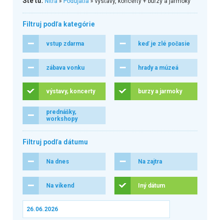
Ste tu:
Nitra
»
Podujatia
» výstavy, koncerty + burzy a jarmoky
Filtruj podľa kategórie
vstup zdarma
keď je zlé počasie
zábava vonku
hrady a múzeá
výstavy, koncerty
burzy a jarmoky
prednášky,
workshopy
Filtruj podľa dátumu
Na dnes
Na zajtra
Na víkend
Iný dátum