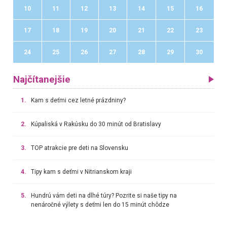
10
11
12
13
14
15
16
17
18
19
20
21
22
23
24
25
26
27
28
29
30
Najčítanejšie
1.
Kam s deťmi cez letné prázdniny?
2.
Kúpaliská v Rakúsku do 30 minút od Bratislavy
3.
TOP atrakcie pre deti na Slovensku
4.
Tipy kam s deťmi v Nitrianskom kraji
5.
Hundrú vám deti na dlhé túry? Pozrite si naše tipy na
nenáročné výlety s deťmi len do 15 minút chôdze