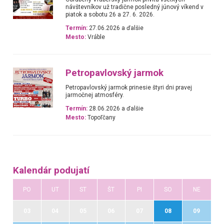
návštevníkov už tradične posledný júnový víkend v
piatok a sobotu 26 a 27. 6. 2026.
Termín:
27.06.2026 a ďalšie
Mesto:
Vráble
Petropavlovský jarmok
Petropavlovský jarmok prinesie štyri dni pravej
jarmočnej atmosféry.
Termín:
28.06.2026 a ďalšie
Mesto:
Topoľčany
Kalendár podujatí
PO
UT
ST
ŠT
PI
SO
NE
03
04
05
06
07
08
09