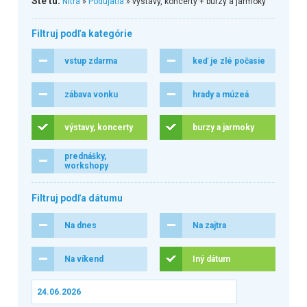
Ste tu:
Nitra
»
Podujatia
» výstavy, koncerty + burzy a jarmoky
Filtruj podľa kategórie
vstup zdarma
keď je zlé počasie
zábava vonku
hrady a múzeá
výstavy, koncerty
burzy a jarmoky
prednášky,
workshopy
Filtruj podľa dátumu
Na dnes
Na zajtra
Na víkend
Iný dátum