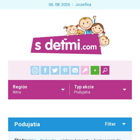
06. 08. 2026
Jozefína
+
Región
Typ akcie
Nitra
Podujatia
Podujatia
Filter