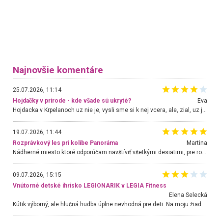
Najnovšie komentáre
25.07.2026, 11:14
Hojdačky v prírode - kde všade sú ukryté?
Eva
Hojdacka v Krpelanoch uz nie je, vysli sme si k nej vcera, ale, zial, uz je znicena. Ak sem planujete cestu len kvoli hojdacke, mozete si ju usetrit. Krasny vyhlad je tu vsak aj bez hojdacky :-)
19.07.2026, 11:44
Rozprávkový les pri kolibe Panoráma
Martina
Nádherné miesto ktoré odporúčam navštíviť všetkými desiatimi, pre rodiny s deťmi, dôchodcom... Proste a jednoducho ozaj rozprávkový les.. určite ešte prídeme. Odniesli sme si na pamiatku krásne tričká,
09.07.2026, 15:15
Vnútorné detské ihrisko LEGIONARIK v LEGIA Fitness
Elena Selecká
Kútik výborný, ale hlučná hudba úplne nevhodná pre deti. Na moju žiadosť o aspoň sušenie nereagovali.