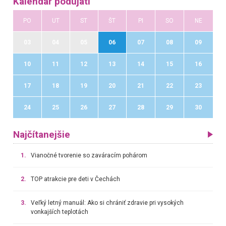
Kalendár podujatí
PO
UT
ST
ŠT
PI
SO
NE
03
04
05
06
07
08
09
10
11
12
13
14
15
16
17
18
19
20
21
22
23
24
25
26
27
28
29
30
Najčítanejšie
1.
Vianočné tvorenie so zaváracím pohárom
2.
TOP atrakcie pre deti v Čechách
3.
Veľký letný manuál: Ako si chrániť zdravie pri vysokých
vonkajších teplotách