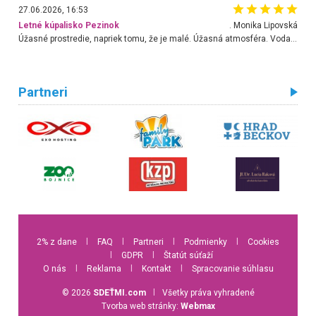
27.06.2026, 16:53
Letné kúpalisko Pezinok
. Monika Lipovská
Úžasné prostredie, napriek tomu, že je malé. Úžasná atmosféra. Voda fantastická a nádherná. Ľudí je pomerne veľa, ale su mili a ohľaduplní. Je veľmi zaujímavé sledovať, ako dokážu spolu športovať cudzí ľudia a bez ohľadu na vek. Vládne tu pohoda. Vnuka neviem dostať z vody. Ďakujem za krásny deň . Urcite sa sem vrátim. Jediný problém je s parkovaním, ale aj ten sa mi podarilo vyriešiť. Monika Bratislava
Partneri
2% z dane
l
FAQ
l
Partneri
l
Podmienky
l
Cookies
l
GDPR
l
Štatút súťaží
O nás
l
Reklama
l
Kontakt
l
Spracovanie súhlasu
© 2026
SDEŤMI.com
l
Všetky práva vyhradené
Tvorba web stránky:
Webmax