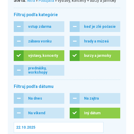
Ste tu:
Nitra
»
Podujatia
» výstavy, koncerty + burzy a jarmoky
Filtruj podľa kategórie
vstup zdarma
keď je zlé počasie
zábava vonku
hrady a múzeá
výstavy, koncerty
burzy a jarmoky
prednášky,
workshopy
Filtruj podľa dátumu
Na dnes
Na zajtra
Na víkend
Iný dátum