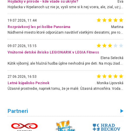
Hojdačky v prírode - kde všade sú ukryté?
Eva
Hojdacka v Krpelanoch uz nie je, vysli sme si k nej vcera, ale, zial, uz je znicena. Ak sem planujete cestu len kvoli hojdacke, mozete si ju usetrit. Krasny vyhlad je tu vsak aj bez hojdacky :-)
19.07.2026, 11:44
Rozprávkový les pri kolibe Panoráma
Martina
Nádherné miesto ktoré odporúčam navštíviť všetkými desiatimi, pre rodiny s deťmi, dôchodcom... Proste a jednoducho ozaj rozprávkový les.. určite ešte prídeme. Odniesli sme si na pamiatku krásne tričká,
09.07.2026, 15:15
Vnútorné detské ihrisko LEGIONARIK v LEGIA Fitness
Elena Selecká
Kútik výborný, ale hlučná hudba úplne nevhodná pre deti. Na moju žiadosť o aspoň sušenie nereagovali.
27.06.2026, 16:53
Letné kúpalisko Pezinok
. Monika Lipovská
Úžasné prostredie, napriek tomu, že je malé. Úžasná atmosféra. Voda fantastická a nádherná. Ľudí je pomerne veľa, ale su mili a ohľaduplní. Je veľmi zaujímavé sledovať, ako dokážu spolu športovať cudzí ľudia a bez ohľadu na vek. Vládne tu pohoda. Vnuka neviem dostať z vody. Ďakujem za krásny deň . Urcite sa sem vrátim. Jediný problém je s parkovaním, ale aj ten sa mi podarilo vyriešiť. Monika Bratislava
Partneri