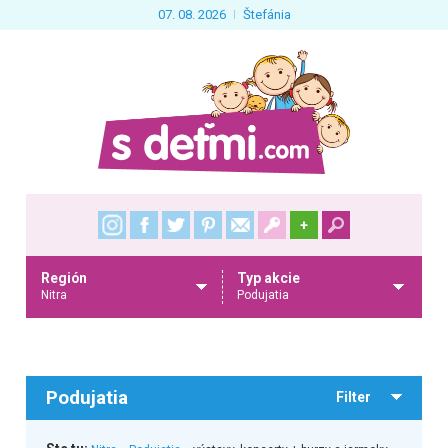
07. 08. 2026
Štefánia
+
Región
Typ akcie
Nitra
Podujatia
Podujatia
Filter