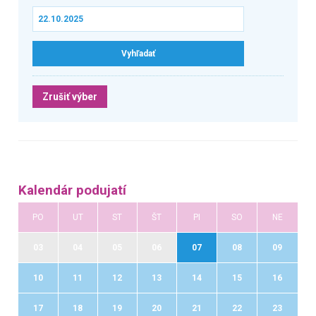
Zrušiť výber
Kalendár podujatí
PO
UT
ST
ŠT
PI
SO
NE
03
04
05
06
07
08
09
10
11
12
13
14
15
16
17
18
19
20
21
22
23