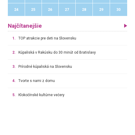
24
25
26
27
28
29
30
Najčítanejšie
1.
TOP atrakcie pre deti na Slovensku
2.
Kúpaliská v Rakúsku do 30 minút od Bratislavy
3.
Prírodné kúpaliská na Slovensku
4.
Tvorte s nami z domu
5.
Klokočínské kultúrne večery