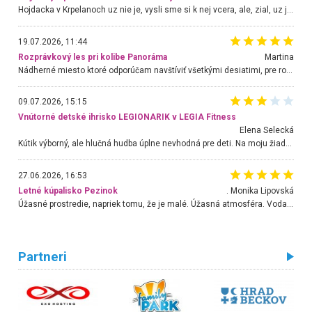
Hojdacka v Krpelanoch uz nie je, vysli sme si k nej vcera, ale, zial, uz je znicena. Ak sem planujete cestu len kvoli hojdacke, mozete si ju usetrit. Krasny vyhlad je tu vsak aj bez hojdacky :-)
19.07.2026, 11:44
Rozprávkový les pri kolibe Panoráma
Martina
Nádherné miesto ktoré odporúčam navštíviť všetkými desiatimi, pre rodiny s deťmi, dôchodcom... Proste a jednoducho ozaj rozprávkový les.. určite ešte prídeme. Odniesli sme si na pamiatku krásne tričká,
09.07.2026, 15:15
Vnútorné detské ihrisko LEGIONARIK v LEGIA Fitness
Elena Selecká
Kútik výborný, ale hlučná hudba úplne nevhodná pre deti. Na moju žiadosť o aspoň sušenie nereagovali.
27.06.2026, 16:53
Letné kúpalisko Pezinok
. Monika Lipovská
Úžasné prostredie, napriek tomu, že je malé. Úžasná atmosféra. Voda fantastická a nádherná. Ľudí je pomerne veľa, ale su mili a ohľaduplní. Je veľmi zaujímavé sledovať, ako dokážu spolu športovať cudzí ľudia a bez ohľadu na vek. Vládne tu pohoda. Vnuka neviem dostať z vody. Ďakujem za krásny deň . Urcite sa sem vrátim. Jediný problém je s parkovaním, ale aj ten sa mi podarilo vyriešiť. Monika Bratislava
Partneri