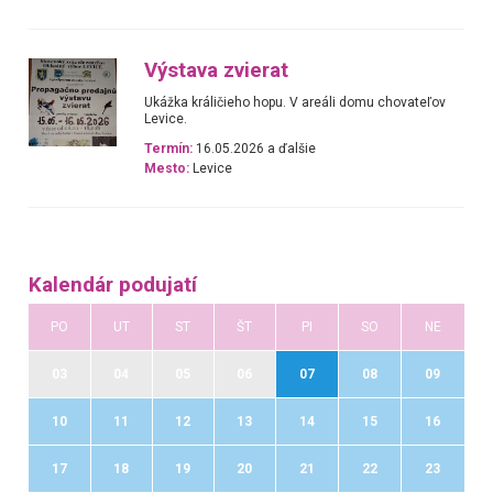
Výstava zvierat
Ukážka králičieho hopu. V areáli domu chovateľov
Levice.
Termín:
16.05.2026 a ďalšie
Mesto:
Levice
Kalendár podujatí
PO
UT
ST
ŠT
PI
SO
NE
03
04
05
06
07
08
09
10
11
12
13
14
15
16
17
18
19
20
21
22
23