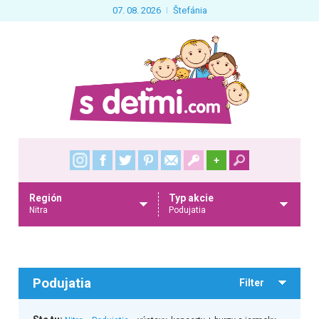
07. 08. 2026
Štefánia
+
Región
Typ akcie
Nitra
Podujatia
Podujatia
Filter