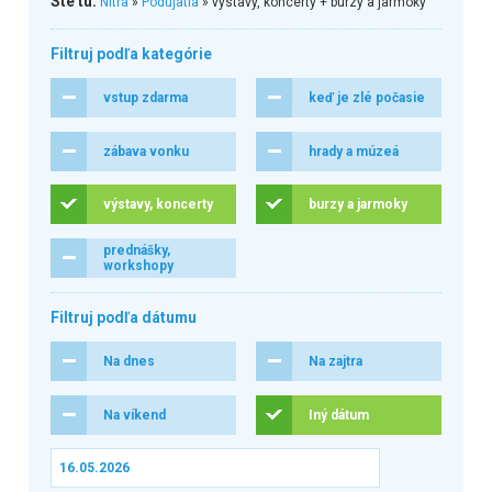
Ste tu:
Nitra
»
Podujatia
» výstavy, koncerty + burzy a jarmoky
Filtruj podľa kategórie
vstup zdarma
keď je zlé počasie
zábava vonku
hrady a múzeá
výstavy, koncerty
burzy a jarmoky
prednášky,
workshopy
Filtruj podľa dátumu
Na dnes
Na zajtra
Na víkend
Iný dátum