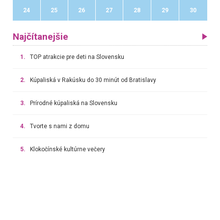
24
25
26
27
28
29
30
Najčítanejšie
1.
TOP atrakcie pre deti na Slovensku
2.
Kúpaliská v Rakúsku do 30 minút od Bratislavy
3.
Prírodné kúpaliská na Slovensku
4.
Tvorte s nami z domu
5.
Klokočínské kultúrne večery